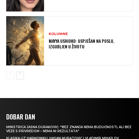
KOLUMNE
MAYYA USHIOKO: USPJEŠAN NA POSLU,
IZGUBLJEN U ŽIVOTU
DOBAR DAN
MINISTRICA JASNA DURAKOVIĆ: “BEZ ZNANJA NEMA BUDUĆNOSTI, ALI BEZ
VEZE S PRIVREDOM – NEMA NI REZULTATA”
KLASIKA UZ HARMONIKU: HASAN MURATOVIĆ I VLADIMIR MIHAJLOV