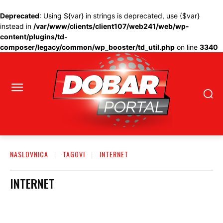
Deprecated
: Using ${var} in strings is deprecated, use {$var}
instead in
/var/www/clients/client107/web241/web/wp-
content/plugins/td-
composer/legacy/common/wp_booster/td_util.php
on line
3340
NASLOVNICA
TAGOVI
INTERNET
INTERNET