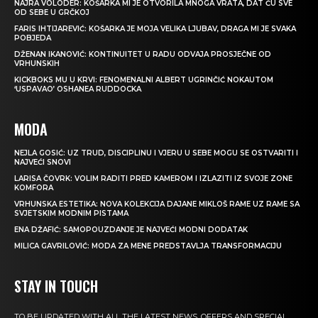
NAJRA VOLODER: KOŠARKA MI JE OTVORILA MNOGA VRATA, DAT ĆU SVE
OD SEBE U GRČKOJ
FARIS IHTIJAREVIĆ: KOŠARKA JE MOJA VELIKA LJUBAV, DRAGA MI JE SVAKA
POBJEDA
DŽENAN IKANOVIĆ: KONTINUITET U RADU ODVAJA PROSJEČNE OD
VRHUNSKIH
KICKBOKS MU U KRVI: FENOMENALNI ALBERT UGRINČIĆ NOKAUTOM
‘USPAVAO’ OSHANEA RUDDOCKA
MODA
NEJLA GOSIĆ: UZ TRUD, DISCIPLINU I VJERU U SEBE MOGU SE OSTVARITI I
NAJVEĆI SNOVI
LARISA ČOVRK: VOLIM RADITI PRED KAMEROM I IZLAZITI IZ SVOJE ZONE
KOMFORA
VRHUNSKA ESTETIKA: NOVA KOLEKCIJA DAJANE MIKLOŠ RAME UZ RAME SA
SVJETSKIM MODNIM PISTAMA
ENA DŽAFIĆ: SAMOPOUZDANJE JE NAJVEĆI MODNI DODATAK
MILICA GAVRILOVIĆ: MODA ZA MENE PREDSTAVLJA TRANSFORMACIJU
STAY IN TOUCH
TO BE UPDATED WITH ALL THE LATEST NEWS, OFFERS AND SPECIAL