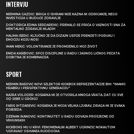
INTERVJU
NERMINA GAZDIĆ: BRIGA O ISHRANI NIJE KAZNA NI ODRICANJE, NEGO
INVESTICIJA U BUDUĆE ZDRAVLJE
DOKTORICA EDINA SERDAREVIĆ: PREMALO SE PRIČA O VAŽNOSTI SNA ZA
MENTALNO ZDRAVLJE MLADIH
HALIMA IŠERIĆ: KLJUČNO JE DA DIZAJN USPIJE PRENIJETI PORUKU I
EMOCIJU KOJU NOSI
IMAN MEKIĆ: VOLONTIRANJE JE PROMIJENILO MOJ ŽIVOT
ENIDA KAŠIBOVIĆ: SPOJ DISCIPLINE U RADU I JASNOG LIČNOG PEČATA
DOBITNA JE KOMBINACIJA
SPORT
NERMIN BAŠOVIĆ NOVI SELEKTOR KICKBOX REPREZENTACIJE BIH: “IMAMO
HRABRU I PERSPEKTIVNU GENERACIJU”
NAJRA VOLODER: KOŠARKA MI JE OTVORILA MNOGA VRATA, DAT ĆU SVE
OD SEBE U GRČKOJ
FARIS IHTIJAREVIĆ: KOŠARKA JE MOJA VELIKA LJUBAV, DRAGA MI JE SVAKA
POBJEDA
DŽENAN IKANOVIĆ: KONTINUITET U RADU ODVAJA PROSJEČNE OD
VRHUNSKIH
KICKBOKS MU U KRVI: FENOMENALNI ALBERT UGRINČIĆ NOKAUTOM
‘USPAVAO’ OSHANEA RUDDOCKA