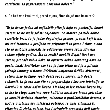
rezultirati sa pogorsanjem osnovnih bolesti.”
4. Da budemo konkretni, pored mjera, čime da jačamo imunitet?
“To je danas jedno od najčešćih pitanja koje se postavlja. Imuni
sistem se ne može jačati odjednom, ne mozete postići dobre
rezultate brzo, to je jedan dugotrajan proces, proces koji traje,
mi već trebamo u proljeće se pripremati za jesen i zimu, a ono
što je najbolje ponašati se odgovorno prema svom zdravlju
tokom cijele godine. Šta to znači? Naučiti živjeti život bez
stresa, pronaći način kako su opustiti nakon napornog dana na
poslu, imati kvalitetan san i to je jako bitno kad je u pitanju
jačanje imunog sistema. Održavati umjerenu fizičku aktivnost ,
šetnja, brzo hodanje, jesti dosta voća i povrća, piti dosta
tečnosti, to je sve ono što se preporučuje i bez ove infekcije sa
Covid-19 za zdrav način života. Ali zbog našeg načina života koji
je brz te stoga unosimo veće količine nezdrave hrane potrebno
je unositi dodatno vitamine, minerale u profilaktičkim dozama, a
kad je u pitanju ova infekcija potreban je unos vitamina C,
vitamina D, zinka, selena, kao i prirodnih preparata koji imaju