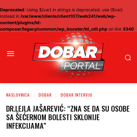
Deprecated
: Using ${var} in strings is deprecated, use {$var}
instead in
/var/www/clients/client107/web241/web/wp-
content/plugins/td-
composer/legacy/common/wp_booster/td_util.php
on line
3340
NASLOVNICA
DOBAR
DOBAR INTERVJU
DR.LEJLA JAŠAREVIĆ: “ZNA SE DA SU OSOBE
SA ŠEĆERNOM BOLESTI SKLONIJE
INFEKCIJAMA”