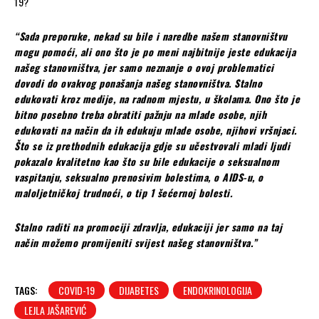
19?
“Sada preporuke, nekad su bile i naredbe našem stanovništvu
mogu pomoći, ali ono što je po meni najbitnije jeste edukacija
našeg stanovništva, jer samo neznanje o ovoj problematici
dovodi do ovakvog ponašanja našeg stanovništva. Stalno
edukovati kroz medije, na radnom mjestu, u školama. Ono što je
bitno posebno treba obratiti pažnju na mlade osobe, njih
edukovati na način da ih edukuju mlade osobe, njihovi vršnjaci.
Što se iz prethodnih edukacija gdje su učestvovali mladi ljudi
pokazalo kvalitetno kao što su bile edukacije o seksualnom
vaspitanju, seksualno prenosivim bolestima, o AIDS-u, o
maloljetničkoj trudnoći, o tip 1 šećernoj bolesti.
Stalno raditi na promociji zdravlja, edukaciji jer samo na taj
način možemo promijeniti svijest našeg stanovništva.”
TAGS:
COVID-19
DIJABETES
ENDOKRINOLOGIJA
LEJLA JAŠAREVIĆ