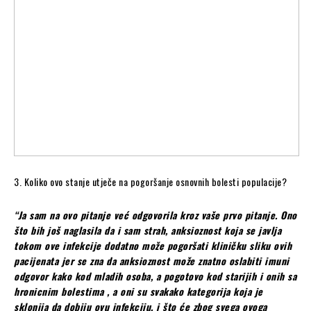
3. Koliko ovo stanje utječe na pogoršanje osnovnih bolesti populacije?
“Ja sam na ovo pitanje već odgovorila kroz vaše prvo pitanje. Ono
što bih još naglasila da i sam strah, anksioznost koja se javlja
tokom ove infekcije dodatno može pogoršati kliničku sliku ovih
pacijenata jer se zna da anksioznost može znatno oslabiti imuni
odgovor kako kod mladih osoba, a pogotovo kod starijih i onih sa
hronicnim bolestima , a oni su svakako kategorija koja je
sklonija da dobiju ovu infekciju, i što će zbog svega ovoga