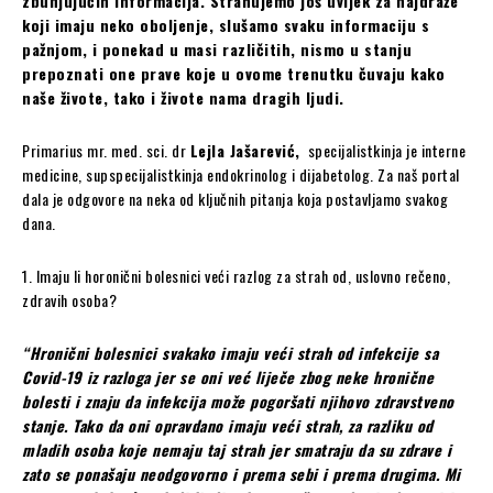
zbunjujućih informacija. Strahujemo još uvijek za najdraže
koji imaju neko oboljenje, slušamo svaku informaciju s
pažnjom, i ponekad u masi različitih, nismo u stanju
prepoznati one prave koje u ovome trenutku čuvaju kako
naše živote, tako i živote nama dragih ljudi.
Primarius mr. med. sci. dr
Lejla Jašarević,
specijalistkinja je interne
medicine, supspecijalistkinja endokrinolog i dijabetolog. Za naš portal
dala je odgovore na neka od ključnih pitanja koja postavljamo svakog
dana.
1. Imaju li horonični bolesnici veći razlog za strah od, uslovno rečeno,
zdravih osoba?
“Hronični bolesnici svakako imaju veći strah od infekcije sa
Covid-19 iz razloga jer se oni već liječe zbog neke hronične
bolesti i znaju da infekcija može pogoršati njihovo zdravstveno
stanje. Tako da oni opravdano imaju veći strah, za razliku od
mladih osoba koje nemaju taj strah jer smatraju da su zdrave i
zato se ponašaju neodgovorno i prema sebi i prema drugima. Mi