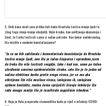
5. Ovih dana imali smo priliku čuti kako Hrvatska testira manje ljudi te
zbog toga imaju manje oboljelih. Naše brojke, kao uništavaju ekonomiju i
život, te treba testirati samo iz nužne potrebe. Kao ljekar endokrinolog,
šta mislite o ovakvim konstatacijama?
“Ja se ne bih zadržavala i komentarisala konstatacije da Hrvatska
testira manje ljudi, ono što je tačna činjenica i opravdana jeste
da treba što više testirati svugdje, tako i kod nas, samo po tačno
utvrđenim uzusima epidemiološke struke, zato što je to jedan od
načina efektivne borbe protiv ovoga virusa, jer se zna ako
otkrijemo što više nosilaca virusa, izolujemo ih, izolujemo
njihove kontakte, znatno ćemo spriječiti širenje infekcije što
rade mnoge zemlje što je rezultiralo uspješnim ishodom.”
6. Koja je Vaša preporuka stanovništvu kada je riječ o infekciji COVID-