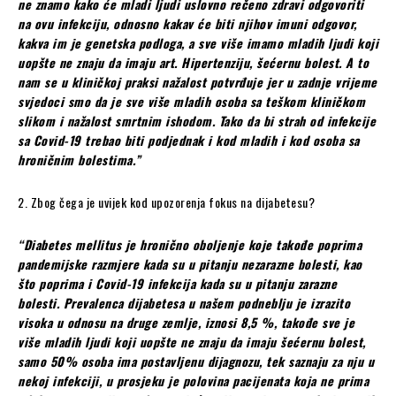
ne znamo kako će mladi ljudi uslovno rečeno zdravi odgovoriti
na ovu infekciju, odnosno kakav će biti njihov imuni odgovor,
kakva im je genetska podloga, a sve više imamo mladih ljudi koji
uopšte ne znaju da imaju art. Hipertenziju, šećernu bolest. A to
nam se u kliničkoj praksi nažalost potvrđuje jer u zadnje vrijeme
svjedoci smo da je sve više mladih osoba sa teškom kliničkom
slikom i nažalost smrtnim ishodom. Tako da bi strah od infekcije
sa Covid-19 trebao biti podjednak i kod mladih i kod osoba sa
hroničnim bolestima.”
2. Zbog čega je uvijek kod upozorenja fokus na dijabetesu?
“Diabetes mellitus je hronično oboljenje koje takođe poprima
pandemijske razmjere kada su u pitanju nezarazne bolesti, kao
što poprima i Covid-19 infekcija kada su u pitanju zarazne
bolesti. Prevalenca dijabetesa u našem podneblju je izrazito
visoka u odnosu na druge zemlje, iznosi 8,5 %, takođe sve je
više mladih ljudi koji uopšte ne znaju da imaju šećernu bolest,
samo 50% osoba ima postavljenu dijagnozu, tek saznaju za nju u
nekoj infekciji, u prosjeku je polovina pacijenata koja ne prima