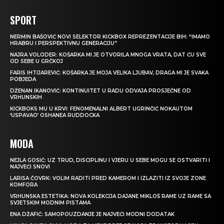
SPORT
NERMIN BAŠOVIĆ NOVI SELEKTOR KICKBOX REPREZENTACIJE BIH: “IMAMO
HRABRU I PERSPEKTIVNU GENERACIJU”
NAJRA VOLODER: KOŠARKA MI JE OTVORILA MNOGA VRATA, DAT ĆU SVE
OD SEBE U GRČKOJ
FARIS IHTIJAREVIĆ: KOŠARKA JE MOJA VELIKA LJUBAV, DRAGA MI JE SVAKA
POBJEDA
DŽENAN IKANOVIĆ: KONTINUITET U RADU ODVAJA PROSJEČNE OD
VRHUNSKIH
KICKBOKS MU U KRVI: FENOMENALNI ALBERT UGRINČIĆ NOKAUTOM
‘USPAVAO’ OSHANEA RUDDOCKA
MODA
NEJLA GOSIĆ: UZ TRUD, DISCIPLINU I VJERU U SEBE MOGU SE OSTVARITI I
NAJVEĆI SNOVI
LARISA ČOVRK: VOLIM RADITI PRED KAMEROM I IZLAZITI IZ SVOJE ZONE
KOMFORA
VRHUNSKA ESTETIKA: NOVA KOLEKCIJA DAJANE MIKLOŠ RAME UZ RAME SA
SVJETSKIM MODNIM PISTAMA
ENA DŽAFIĆ: SAMOPOUZDANJE JE NAJVEĆI MODNI DODATAK