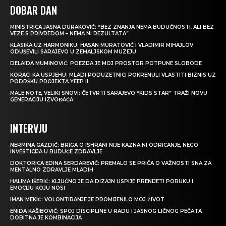
DOBAR DAN
MINISTRICA JASNA DURAKOVIĆ: “BEZ ZNANJA NEMA BUDUĆNOSTI, ALI BEZ
VEZE S PRIVREDOM – NEMA NI REZULTATA”
KLASIKA UZ HARMONIKU: HASAN MURATOVIĆ I VLADIMIR MIHAJLOV
ODUŠEVILI SARAJEVO U ZEMALJSKOM MUZEJU
DELAIDA MUMINOVIĆ: POEZIJA JE MOJ PROSTOR POTPUNE SLOBODE
KORACI KA USPJEHU: MLADI PODUZETNICI POKRENULI VLASTITI BIZNIS UZ
PODRŠKU PROJEKTA YEEP II
MALE NOTE, VELIKI SNOVI: ČETVRTI SARAJEVO “KIDS STAR” TRAŽI NOVU
GENERACIJU IZVOĐAČA
INTERVJU
NERMINA GAZDIĆ: BRIGA O ISHRANI NIJE KAZNA NI ODRICANJE, NEGO
INVESTICIJA U BUDUĆE ZDRAVLJE
DOKTORICA EDINA SERDAREVIĆ: PREMALO SE PRIČA O VAŽNOSTI SNA ZA
MENTALNO ZDRAVLJE MLADIH
HALIMA IŠERIĆ: KLJUČNO JE DA DIZAJN USPIJE PRENIJETI PORUKU I
EMOCIJU KOJU NOSI
IMAN MEKIĆ: VOLONTIRANJE JE PROMIJENILO MOJ ŽIVOT
ENIDA KAŠIBOVIĆ: SPOJ DISCIPLINE U RADU I JASNOG LIČNOG PEČATA
DOBITNA JE KOMBINACIJA