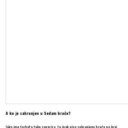
A ko je sahranjen u Sedam braće?
Iako ime turbeta tako sugerira, tu ipak nisu sahranjena braća po krvi,