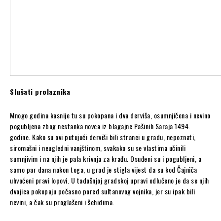
Slušati prolaznika
Mnogo godina kasnije tu su pokopana i dva derviša, osumnjičena i nevino
pogubljena zbog nestanka novca iz blagajne Pašinih Saraja 1494.
godine. Kako su ovi putujući derviši bili stranci u gradu, nepoznati,
siromašni i neugledni vanjštinom, svakako su se vlastima učinili
sumnjivim i na njih je pala krivnja za krađu. Osuđeni su i pogubljeni, a
samo par dana nakon toga, u grad je stigla vijest da su kod Čajniča
uhvaćeni pravi lopovi. U tadašnjoj gradskoj upravi odlučeno je da se njih
dvojica pokopaju počasno pored sultanovog vojnika, jer su ipak bili
nevini, a čak su proglašeni i šehidima.