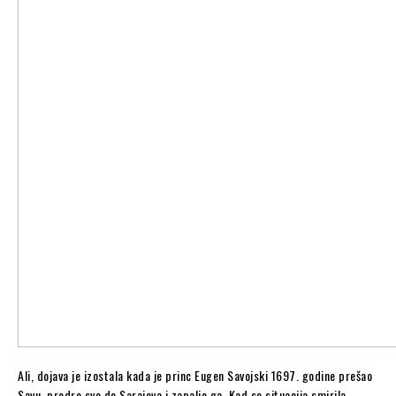
Ali, dojava je izostala kada je princ Eugen Savojski 1697. godine prešao
Savu, prodro sve do Sarajeva i zapalio ga. Kad se situacija smirila,