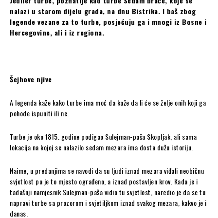
Jediler turbe, poznatije kao turbe Sedam braće, koje se
nalazi u starom dijelu grada, na dnu Bistrika. I baš zbog
legende vezane za to turbe, posjećuju ga i mnogi iz Bosne i
Hercegovine, ali i iz regiona.
Šejhove njive
A legenda kaže kako turbe ima moć da kaže da li će se želje onih koji ga
pohode ispuniti ili ne.
Turbe je oko 1815. godine podigao Sulejman-paša Skopljak, ali sama
lokacija na kojoj se nalazilo sedam mezara ima dosta dužu istoriju.
Naime, u predanjima se navodi da su ljudi iznad mezara viđali neobičnu
svjetlost pa je to mjesto ograđeno, a iznad postavljen krov. Kada je i
tadašnji namjesnik Sulejman-paša vidio tu svjetlost, naredio je da se tu
napravi turbe sa prozorom i svjetiljkom iznad svakog mezara, kakvo je i
danas.