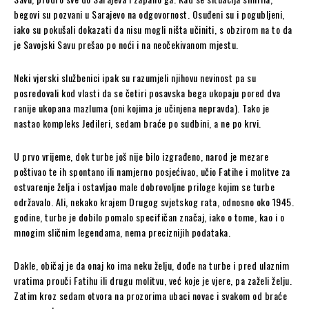
begovi su pozvani u Sarajevo na odgovornost. Osuđeni su i pogubljeni,
iako su pokušali dokazati da nisu mogli ništa učiniti, s obzirom na to da
je Savojski Savu prešao po noći i na neočekivanom mjestu.
Neki vjerski službenici ipak su razumjeli njihovu nevinost pa su
posredovali kod vlasti da se četiri posavska bega ukopaju pored dva
ranije ukopana mazluma (oni kojima je učinjena nepravda). Tako je
nastao kompleks Jedileri, sedam braće po sudbini, a ne po krvi.
U prvo vrijeme, dok turbe još nije bilo izgrađeno, narod je mezare
poštivao te ih spontano ili namjerno posjećivao, učio Fatihe i molitve za
ostvarenje želja i ostavljao male dobrovoljne priloge kojim se turbe
održavalo. Ali, nekako krajem Drugog svjetskog rata, odnosno oko 1945.
godine, turbe je dobilo pomalo specifičan značaj, iako o tome, kao i o
mnogim sličnim legendama, nema preciznijih podataka.
Dakle, običaj je da onaj ko ima neku želju, dođe na turbe i pred ulaznim
vratima prouči Fatihu ili drugu molitvu, već koje je vjere, pa zaželi želju.
Zatim kroz sedam otvora na prozorima ubaci novac i svakom od braće