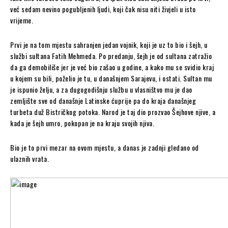
već sedam nevino pogubljenih ljudi, koji čak nisu niti živjeli u isto
vrijeme.
Prvi je na tom mjestu sahranjen jedan vojnik, koji je uz to bio i šejh, u
službi sultana Fatih Mehmeda. Po predanju, šejh je od sultana zatražio
da ga demobiliše jer je već bio zašao u godine, a kako mu se svidio kraj
u kojem su bili, poželio je tu, u današnjem Sarajevu, i ostati. Sultan mu
je ispunio želju, a za dugogodišnju službu u vlasništvo mu je dao
zemljište sve od današnje Latinske ćuprije pa do kraja današnjeg
turbeta duž Bistričkog potoka. Narod je taj dio prozvao Šejhove njive, a
kada je šejh umro, pokopan je na kraju svojih njiva.
Bio je to prvi mezar na ovom mjestu, a danas je zadnji gledano od
ulaznih vrata.