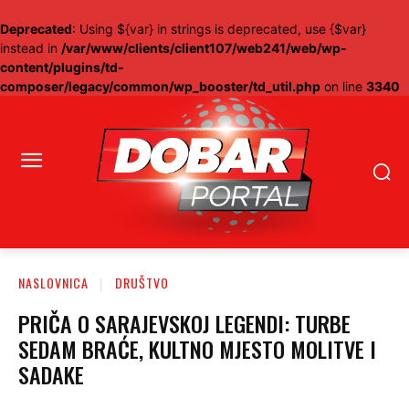
Deprecated
: Using ${var} in strings is deprecated, use {$var}
instead in
/var/www/clients/client107/web241/web/wp-
content/plugins/td-
composer/legacy/common/wp_booster/td_util.php
on line
3340
NASLOVNICA
DRUŠTVO
PRIČA O SARAJEVSKOJ LEGENDI: TURBE
SEDAM BRAĆE, KULTNO MJESTO MOLITVE I
SADAKE