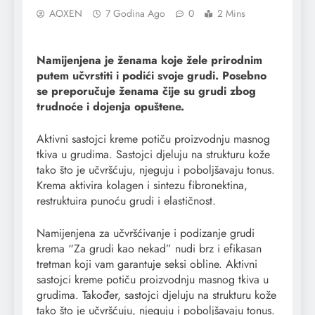
AOXEN
7 Godina Ago
0
2 Mins
Namijenjena je ženama koje žele prirodnim
putem učvrstiti i podići svoje grudi. Posebno
se preporučuje ženama čije su grudi zbog
trudnoće i dojenja opuštene.
Aktivni sastojci kreme potiču proizvodnju masnog
tkiva u grudima. Sastojci djeluju na strukturu kože
tako što je učvršćuju, njeguju i poboljšavaju tonus.
Krema aktivira kolagen i sintezu fibronektina,
restruktuira punoću grudi i elastičnost.
Namijenjena za učvršćivanje i podizanje grudi
krema “Za grudi kao nekad” nudi brz i efikasan
tretman koji vam garantuje seksi obline. Aktivni
sastojci kreme potiču proizvodnju masnog tkiva u
grudima. Također, sastojci djeluju na strukturu kože
tako što je učvršćuju, njeguju i poboljšavaju tonus.