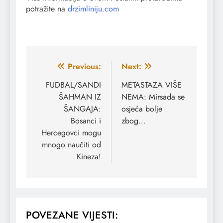
potražite na
drzimliniju.com
Navigacija
Previous:
Next:
članaka
FUDBAL/SANDI
METASTAZA VIŠE
ŠAHMAN IZ
NEMA: Mirsada se
ŠANGAJA:
osjeća bolje
Bosanci i
zbog…
Hercegovci mogu
mnogo naučiti od
Kineza!
POVEZANE VIJESTI: