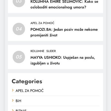
03
KOLUMNA EMIRE SELIMOVIĆ: Kako se
osloboditi emocionalnog umora?
APEL ZA POMOĆ
04
POMOZI.BA: Jedan poziv može nekome
promijeniti život
KOLUMNE
SLIDER
05
MAYYA USHIOKO: Uspješan na poslu,
izgubljen u životu
Categories
APEL ZA POMOĆ
BiH
BIZNIS