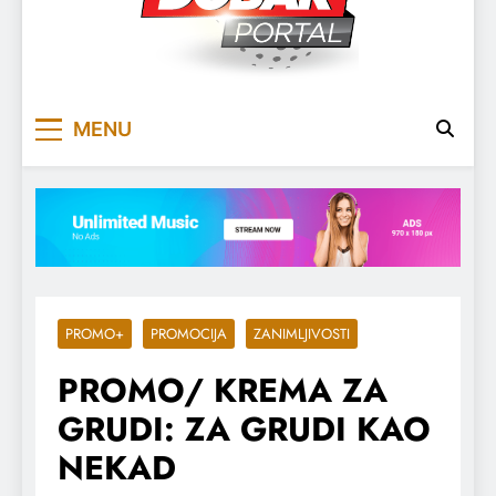
DOBARPORTAL
DOBAR, ZA DOBAR DAN
MENU
PROMO+
PROMOCIJA
ZANIMLJIVOSTI
PROMO/ KREMA ZA
GRUDI: ZA GRUDI KAO
NEKAD