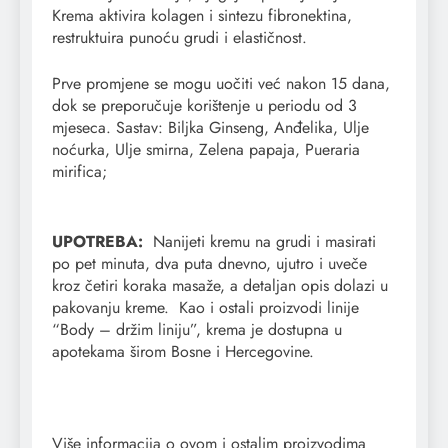
Krema aktivira kolagen i sintezu fibronektina,
restruktuira punoću grudi i elastičnost.
Prve promjene se mogu uočiti već nakon 15 dana,
dok se preporučuje korištenje u periodu od 3
mjeseca. Sastav: Biljka Ginseng, Anđelika, Ulje
noćurka, Ulje smirna, Zelena papaja, Pueraria
mirifica;
UPOTREBA:
Nanijeti kremu na grudi i masirati
po pet minuta, dva puta dnevno, ujutro i uveče
kroz četiri koraka masaže, a detaljan opis dolazi u
pakovanju kreme. Kao i ostali proizvodi linije
“Body – držim liniju”, krema je dostupna u
apotekama širom Bosne i Hercegovine.
Više informacija o ovom i ostalim proizvodima