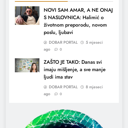
NOVI SAM AMAR, A NE ONAJ
S NASLOVNICA: Halimić o
životnom preporodu, novom
poslu, ljubavi
DOBAR PORTAL
5 mjeseci
ago
0
ZAŠTO JE TAKO: Danas svi
imaju mišljenje, a sve manje
ljudi ima stav
DOBAR PORTAL
8 mjeseci
ago
0