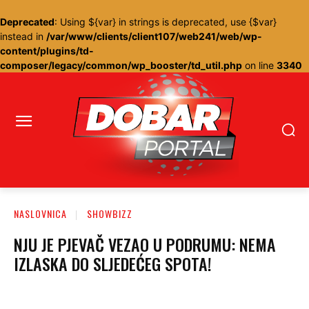
Deprecated
: Using ${var} in strings is deprecated, use {$var}
instead in
/var/www/clients/client107/web241/web/wp-
content/plugins/td-
composer/legacy/common/wp_booster/td_util.php
on line
3340
NASLOVNICA
SHOWBIZZ
NJU JE PJEVAČ VEZAO U PODRUMU: NEMA
IZLASKA DO SLJEDEĆEG SPOTA!