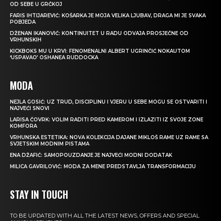
OD SEBE U GRČKOJ
FARIS IHTIJAREVIĆ: KOŠARKA JE MOJA VELIKA LJUBAV, DRAGA MI JE SVAKA
POBJEDA
DŽENAN IKANOVIĆ: KONTINUITET U RADU ODVAJA PROSJEČNE OD
VRHUNSKIH
KICKBOKS MU U KRVI: FENOMENALNI ALBERT UGRINČIĆ NOKAUTOM
‘USPAVAO’ OSHANEA RUDDOCKA
MODA
NEJLA GOSIĆ: UZ TRUD, DISCIPLINU I VJERU U SEBE MOGU SE OSTVARITI I
NAJVEĆI SNOVI
LARISA ČOVRK: VOLIM RADITI PRED KAMEROM I IZLAZITI IZ SVOJE ZONE
KOMFORA
VRHUNSKA ESTETIKA: NOVA KOLEKCIJA DAJANE MIKLOŠ RAME UZ RAME SA
SVJETSKIM MODNIM PISTAMA
ENA DŽAFIĆ: SAMOPOUZDANJE JE NAJVEĆI MODNI DODATAK
MILICA GAVRILOVIĆ: MODA ZA MENE PREDSTAVLJA TRANSFORMACIJU
STAY IN TOUCH
TO BE UPDATED WITH ALL THE LATEST NEWS, OFFERS AND SPECIAL