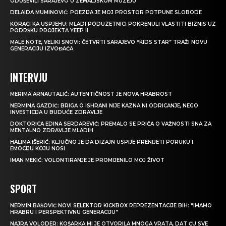
ODUŠEVILI SARAJEVO U ZEMALJSKOM MUZEJU
DELAIDA MUMINOVIĆ: POEZIJA JE MOJ PROSTOR POTPUNE SLOBODE
KORACI KA USPJEHU: MLADI PODUZETNICI POKRENULI VLASTITI BIZNIS UZ
PODRŠKU PROJEKTA YEEP II
MALE NOTE, VELIKI SNOVI: ČETVRTI SARAJEVO “KIDS STAR” TRAŽI NOVU
GENERACIJU IZVOĐAČA
INTERVJU
MERIMA ARNAUTALIĆ: AUTENTIČNOST JE NOVA HRABROST
NERMINA GAZDIĆ: BRIGA O ISHRANI NIJE KAZNA NI ODRICANJE, NEGO
INVESTICIJA U BUDUĆE ZDRAVLJE
DOKTORICA EDINA SERDAREVIĆ: PREMALO SE PRIČA O VAŽNOSTI SNA ZA
MENTALNO ZDRAVLJE MLADIH
HALIMA IŠERIĆ: KLJUČNO JE DA DIZAJN USPIJE PRENIJETI PORUKU I
EMOCIJU KOJU NOSI
IMAN MEKIĆ: VOLONTIRANJE JE PROMIJENILO MOJ ŽIVOT
SPORT
NERMIN BAŠOVIĆ NOVI SELEKTOR KICKBOX REPREZENTACIJE BIH: “IMAMO
HRABRU I PERSPEKTIVNU GENERACIJU”
NAJRA VOLODER: KOŠARKA MI JE OTVORILA MNOGA VRATA, DAT ĆU SVE