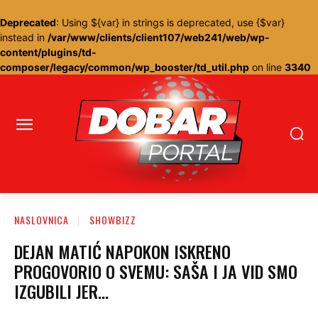
Deprecated
: Using ${var} in strings is deprecated, use {$var}
instead in
/var/www/clients/client107/web241/web/wp-
content/plugins/td-
composer/legacy/common/wp_booster/td_util.php
on line
3340
NASLOVNICA
SHOWBIZZ
DEJAN MATIĆ NAPOKON ISKRENO
PROGOVORIO O SVEMU: SAŠA I JA VID SMO
IZGUBILI JER…