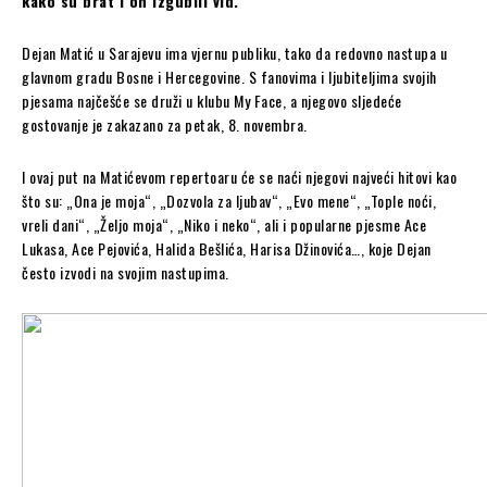
kako su brat i on izgubili vid.
Dejan Matić u Sarajevu ima vjernu publiku, tako da redovno nastupa u
glavnom gradu Bosne i Hercegovine. S fanovima i ljubiteljima svojih
pjesama najčešće se druži u klubu My Face, a njegovo sljedeće
gostovanje je zakazano za petak, 8. novembra.
I ovaj put na Matićevom repertoaru će se naći njegovi najveći hitovi kao
što su: „Ona je moja“, „Dozvola za ljubav“, „Evo mene“, „Tople noći,
vreli dani“, „Željo moja“, „Niko i neko“, ali i popularne pjesme Ace
Lukasa, Ace Pejovića, Halida Bešlića, Harisa Džinovića…, koje Dejan
često izvodi na svojim nastupima.