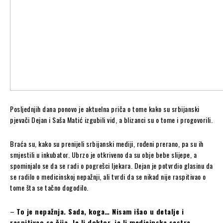
Posljednjih dana ponovo je aktuelna priča o tome kako su srbijanski
pjevači Dejan i Saša Matić izgubili vid, a blizanci su o tome i progovorili.
Braća su, kako su prenijeli srbijanski mediji, rođeni prerano, pa su ih
smjestili u inkubator. Ubrzo je otkriveno da su obje bebe slijepe, a
spominjalo se da se radi o pogrešci ljekara. Dejan je potvrdio glasinu da
se radilo o medicinskoj nepažnji, ali tvrdi da se nikad nije raspitivao o
tome šta se tačno dogodilo.
–
To je nepažnja. Sada, koga… Nisam išao u detalje i
raspitivao se čija. Je li doktor, je li medicinska sestra,