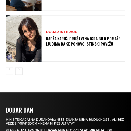
DOBAR INTERVJU
NADŽA KARIĆ: DRUŠTVENA IGRA BILO POMAŽE
LJUDIMA DA SE PONOVO ISTINSKI POVEŽU
DOBAR DAN
MINISTRICA JASNA DURAKOVIĆ: “BEZ ZNANJA NEMA BUDUĆNOSTI, ALI BEZ
VEZE S PRIVREDOM – NEMA NI REZULTATA”
KLASIKA UZ HARMONIKU: HASAN MURATOVIĆ I VLADIMIR MIHAJLOV