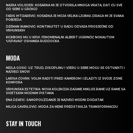
NAJRA VOLODER: KOŠARKA MI JE OTVORILA MNOGA VRATA, DAT ĆU SVE
OD SEBE U GRČKOJ
FARIS IHTIJAREVIĆ: KOŠARKA JE MOJA VELIKA LJUBAV, DRAGA MI JE SVAKA
POBJEDA
DŽENAN IKANOVIĆ: KONTINUITET U RADU ODVAJA PROSJEČNE OD
VRHUNSKIH
KICKBOKS MU U KRVI: FENOMENALNI ALBERT UGRINČIĆ NOKAUTOM
‘USPAVAO’ OSHANEA RUDDOCKA
MODA
NEJLA GOSIĆ: UZ TRUD, DISCIPLINU I VJERU U SEBE MOGU SE OSTVARITI I
NAJVEĆI SNOVI
LARISA ČOVRK: VOLIM RADITI PRED KAMEROM I IZLAZITI IZ SVOJE ZONE
KOMFORA
VRHUNSKA ESTETIKA: NOVA KOLEKCIJA DAJANE MIKLOŠ RAME UZ RAME SA
SVJETSKIM MODNIM PISTAMA
ENA DŽAFIĆ: SAMOPOUZDANJE JE NAJVEĆI MODNI DODATAK
MILICA GAVRILOVIĆ: MODA ZA MENE PREDSTAVLJA TRANSFORMACIJU
STAY IN TOUCH