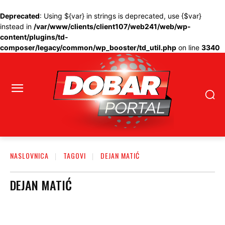
Deprecated
: Using ${var} in strings is deprecated, use {$var}
instead in
/var/www/clients/client107/web241/web/wp-
content/plugins/td-
composer/legacy/common/wp_booster/td_util.php
on line
3340
NASLOVNICA
TAGOVI
DEJAN MATIĆ
DEJAN MATIĆ