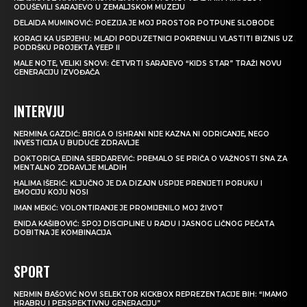
ODUŠEVILI SARAJEVO U ZEMALJSKOM MUZEJU
DELAIDA MUMINOVIĆ: POEZIJA JE MOJ PROSTOR POTPUNE SLOBODE
KORACI KA USPJEHU: MLADI PODUZETNICI POKRENULI VLASTITI BIZNIS UZ
PODRŠKU PROJEKTA YEEP II
MALE NOTE, VELIKI SNOVI: ČETVRTI SARAJEVO “KIDS STAR” TRAŽI NOVU
GENERACIJU IZVOĐAČA
INTERVJU
NERMINA GAZDIĆ: BRIGA O ISHRANI NIJE KAZNA NI ODRICANJE, NEGO
INVESTICIJA U BUDUĆE ZDRAVLJE
DOKTORICA EDINA SERDAREVIĆ: PREMALO SE PRIČA O VAŽNOSTI SNA ZA
MENTALNO ZDRAVLJE MLADIH
HALIMA IŠERIĆ: KLJUČNO JE DA DIZAJN USPIJE PRENIJETI PORUKU I
EMOCIJU KOJU NOSI
IMAN MEKIĆ: VOLONTIRANJE JE PROMIJENILO MOJ ŽIVOT
ENIDA KAŠIBOVIĆ: SPOJ DISCIPLINE U RADU I JASNOG LIČNOG PEČATA
DOBITNA JE KOMBINACIJA
SPORT
NERMIN BAŠOVIĆ NOVI SELEKTOR KICKBOX REPREZENTACIJE BIH: “IMAMO
HRABRU I PERSPEKTIVNU GENERACIJU”