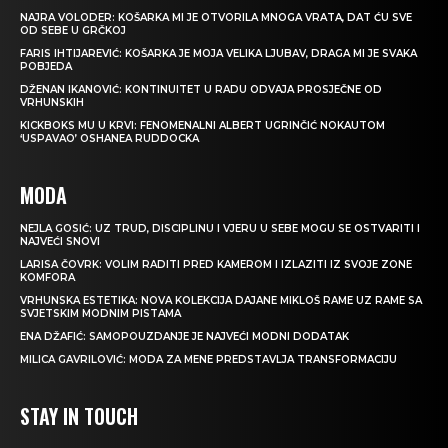
NAJRA VOLODER: KOŠARKA MI JE OTVORILA MNOGA VRATA, DAT ĆU SVE
OD SEBE U GRČKOJ
FARIS IHTIJAREVIĆ: KOŠARKA JE MOJA VELIKA LJUBAV, DRAGA MI JE SVAKA
POBJEDA
DŽENAN IKANOVIĆ: KONTINUITET U RADU ODVAJA PROSJEČNE OD
VRHUNSKIH
KICKBOKS MU U KRVI: FENOMENALNI ALBERT UGRINČIĆ NOKAUTOM
‘USPAVAO’ OSHANEA RUDDOCKA
MODA
NEJLA GOSIĆ: UZ TRUD, DISCIPLINU I VJERU U SEBE MOGU SE OSTVARITI I
NAJVEĆI SNOVI
LARISA ČOVRK: VOLIM RADITI PRED KAMEROM I IZLAZITI IZ SVOJE ZONE
KOMFORA
VRHUNSKA ESTETIKA: NOVA KOLEKCIJA DAJANE MIKLOŠ RAME UZ RAME SA
SVJETSKIM MODNIM PISTAMA
ENA DŽAFIĆ: SAMOPOUZDANJE JE NAJVEĆI MODNI DODATAK
MILICA GAVRILOVIĆ: MODA ZA MENE PREDSTAVLJA TRANSFORMACIJU
STAY IN TOUCH