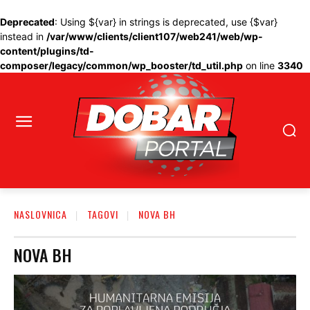
Deprecated
: Using ${var} in strings is deprecated, use {$var}
instead in
/var/www/clients/client107/web241/web/wp-
content/plugins/td-
composer/legacy/common/wp_booster/td_util.php
on line
3340
NASLOVNICA
TAGOVI
NOVA BH
NOVA BH