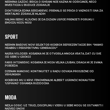
NERMINA GAZDIĆ: BRIGA O ISHRANI NIJE KAZNA NI ODRICANJE, NEGO
INVESTICIJA U BUDUĆE ZDRAVLJE
DOKTORICA EDINA SERDAREVIĆ: PREMALO SE PRIČA O VAŽNOSTI SNA ZA
MENTALNO ZDRAVLJE MLADIH
HALIMA IŠERIĆ: KLJUČNO JE DA DIZAJN USPIJE PRENIJETI PORUKU I
EMOCIJU KOJU NOSI
SPORT
NERMIN BAŠOVIĆ NOVI SELEKTOR KICKBOX REPREZENTACIJE BIH: “IMAMO
HRABRU I PERSPEKTIVNU GENERACIJU”
NAJRA VOLODER: KOŠARKA MI JE OTVORILA MNOGA VRATA, DAT ĆU SVE
OD SEBE U GRČKOJ
FARIS IHTIJAREVIĆ: KOŠARKA JE MOJA VELIKA LJUBAV, DRAGA MI JE SVAKA
POBJEDA
DŽENAN IKANOVIĆ: KONTINUITET U RADU ODVAJA PROSJEČNE OD
VRHUNSKIH
KICKBOKS MU U KRVI: FENOMENALNI ALBERT UGRINČIĆ NOKAUTOM
‘USPAVAO’ OSHANEA RUDDOCKA
MODA
NEJLA GOSIĆ: UZ TRUD, DISCIPLINU I VJERU U SEBE MOGU SE OSTVARITI I
NAJVEĆI SNOVI