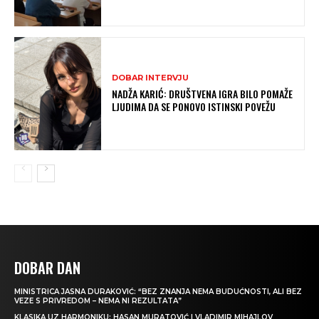
DOBAR INTERVJU
NADŽA KARIĆ: DRUŠTVENA IGRA BILO POMAŽE
LJUDIMA DA SE PONOVO ISTINSKI POVEŽU
DOBAR DAN
MINISTRICA JASNA DURAKOVIĆ: “BEZ ZNANJA NEMA BUDUĆNOSTI, ALI BEZ
VEZE S PRIVREDOM – NEMA NI REZULTATA”
KLASIKA UZ HARMONIKU: HASAN MURATOVIĆ I VLADIMIR MIHAJLOV