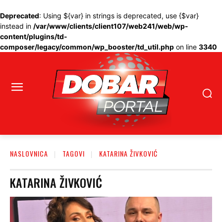
Deprecated
: Using ${var} in strings is deprecated, use {$var}
instead in
/var/www/clients/client107/web241/web/wp-
content/plugins/td-
composer/legacy/common/wp_booster/td_util.php
on line
3340
NASLOVNICA
TAGOVI
KATARINA ŽIVKOVIĆ
KATARINA ŽIVKOVIĆ