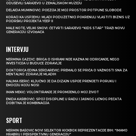
ODUŠEVILI SARAJEVO U ZEMALJSKOM MUZEJU
DELAIDA MUMINOVIĆ: POEZIJA JE MOJ PROSTOR POTPUNE SLOBODE
KORACI KA USPJEHU: MLADI PODUZETNICI POKRENULI VLASTITI BIZNIS UZ
PODRŠKU PROJEKTA YEEP II
MALE NOTE, VELIKI SNOVI: ČETVRTI SARAJEVO “KIDS STAR” TRAŽI NOVU
GENERACIJU IZVOĐAČA
INTERVJU
NERMINA GAZDIĆ: BRIGA O ISHRANI NIJE KAZNA NI ODRICANJE, NEGO
INVESTICIJA U BUDUĆE ZDRAVLJE
DOKTORICA EDINA SERDAREVIĆ: PREMALO SE PRIČA O VAŽNOSTI SNA ZA
MENTALNO ZDRAVLJE MLADIH
HALIMA IŠERIĆ: KLJUČNO JE DA DIZAJN USPIJE PRENIJETI PORUKU I
EMOCIJU KOJU NOSI
IMAN MEKIĆ: VOLONTIRANJE JE PROMIJENILO MOJ ŽIVOT
ENIDA KAŠIBOVIĆ: SPOJ DISCIPLINE U RADU I JASNOG LIČNOG PEČATA
DOBITNA JE KOMBINACIJA
SPORT
NERMIN BAŠOVIĆ NOVI SELEKTOR KICKBOX REPREZENTACIJE BIH: “IMAMO
HRABRU I PERSPEKTIVNU GENERACIJU”