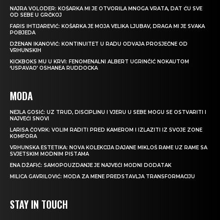
NAJRA VOLODER: KOŠARKA MI JE OTVORILA MNOGA VRATA, DAT ĆU SVE
OD SEBE U GRČKOJ
FARIS IHTIJAREVIĆ: KOŠARKA JE MOJA VELIKA LJUBAV, DRAGA MI JE SVAKA
POBJEDA
DŽENAN IKANOVIĆ: KONTINUITET U RADU ODVAJA PROSJEČNE OD
VRHUNSKIH
KICKBOKS MU U KRVI: FENOMENALNI ALBERT UGRINČIĆ NOKAUTOM
‘USPAVAO’ OSHANEA RUDDOCKA
MODA
NEJLA GOSIĆ: UZ TRUD, DISCIPLINU I VJERU U SEBE MOGU SE OSTVARITI I
NAJVEĆI SNOVI
LARISA ČOVRK: VOLIM RADITI PRED KAMEROM I IZLAZITI IZ SVOJE ZONE
KOMFORA
VRHUNSKA ESTETIKA: NOVA KOLEKCIJA DAJANE MIKLOŠ RAME UZ RAME SA
SVJETSKIM MODNIM PISTAMA
ENA DŽAFIĆ: SAMOPOUZDANJE JE NAJVEĆI MODNI DODATAK
MILICA GAVRILOVIĆ: MODA ZA MENE PREDSTAVLJA TRANSFORMACIJU
STAY IN TOUCH