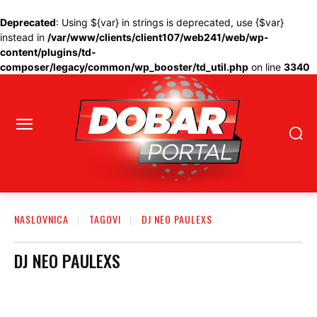
Deprecated
: Using ${var} in strings is deprecated, use {$var}
instead in
/var/www/clients/client107/web241/web/wp-
content/plugins/td-
composer/legacy/common/wp_booster/td_util.php
on line
3340
NASLOVNICA
TAGOVI
DJ NEO PAULEXS
DJ NEO PAULEXS