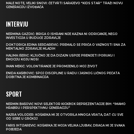
MALE NOTE, VELIKI SNOVI: ČETVRTI SARAJEVO “KIDS STAR” TRAŽI NOVU
GENERACIJU IZVOĐAČA
INTERVJU
NERMINA GAZDIĆ: BRIGA O ISHRANI NIJE KAZNA NI ODRICANJE, NEGO
INVESTICIJA U BUDUĆE ZDRAVLJE
DOKTORICA EDINA SERDAREVIĆ: PREMALO SE PRIČA O VAŽNOSTI SNA ZA
MENTALNO ZDRAVLJE MLADIH
HALIMA IŠERIĆ: KLJUČNO JE DA DIZAJN USPIJE PRENIJETI PORUKU I
EMOCIJU KOJU NOSI
IMAN MEKIĆ: VOLONTIRANJE JE PROMIJENILO MOJ ŽIVOT
ENIDA KAŠIBOVIĆ: SPOJ DISCIPLINE U RADU I JASNOG LIČNOG PEČATA
DOBITNA JE KOMBINACIJA
SPORT
NERMIN BAŠOVIĆ NOVI SELEKTOR KICKBOX REPREZENTACIJE BIH: “IMAMO
HRABRU I PERSPEKTIVNU GENERACIJU”
NAJRA VOLODER: KOŠARKA MI JE OTVORILA MNOGA VRATA, DAT ĆU SVE
OD SEBE U GRČKOJ
FARIS IHTIJAREVIĆ: KOŠARKA JE MOJA VELIKA LJUBAV, DRAGA MI JE SVAKA
POBJEDA