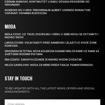
DŽENAN IKANOVIĆ: KONTINUITET U RADU ODVAJA PROSJEČNE OD
VRHUNSKIH
KICKBOKS MU U KRVI: FENOMENALNI ALBERT UGRINČIĆ NOKAUTOM
‘USPAVAO’ OSHANEA RUDDOCKA
MODA
NEJLA GOSIĆ: UZ TRUD, DISCIPLINU I VJERU U SEBE MOGU SE OSTVARITI I
NAJVEĆI SNOVI
LARISA ČOVRK: VOLIM RADITI PRED KAMEROM I IZLAZITI IZ SVOJE ZONE
KOMFORA
VRHUNSKA ESTETIKA: NOVA KOLEKCIJA DAJANE MIKLOŠ RAME UZ RAME SA
SVJETSKIM MODNIM PISTAMA
ENA DŽAFIĆ: SAMOPOUZDANJE JE NAJVEĆI MODNI DODATAK
MILICA GAVRILOVIĆ: MODA ZA MENE PREDSTAVLJA TRANSFORMACIJU
STAY IN TOUCH
TO BE UPDATED WITH ALL THE LATEST NEWS, OFFERS AND SPECIAL
ANNOUNCEMENTS.