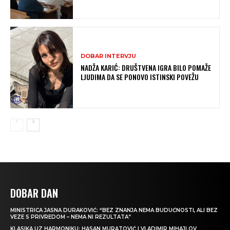
DOBAR INTERVJU
NADŽA KARIĆ: DRUŠTVENA IGRA BILO POMAŽE
LJUDIMA DA SE PONOVO ISTINSKI POVEŽU
DOBAR DAN
MINISTRICA JASNA DURAKOVIĆ: “BEZ ZNANJA NEMA BUDUĆNOSTI, ALI BEZ
VEZE S PRIVREDOM – NEMA NI REZULTATA”
KLASIKA UZ HARMONIKU: HASAN MURATOVIĆ I VLADIMIR MIHAJLOV