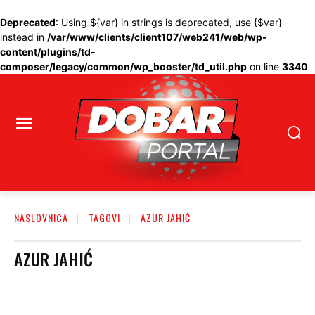
Deprecated
: Using ${var} in strings is deprecated, use {$var}
instead in
/var/www/clients/client107/web241/web/wp-
content/plugins/td-
composer/legacy/common/wp_booster/td_util.php
on line
3340
NASLOVNICA
TAGOVI
AZUR JAHIĆ
AZUR JAHIĆ