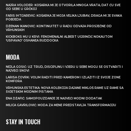
NAJRA VOLODER: KOŠARKA MI JE OTVORILA MNOGA VRATA, DAT ĆU SVE
OD SEBE U GRČKOJ
FARIS IHTIJAREVIĆ: KOŠARKA JE MOJA VELIKA LJUBAV, DRAGA MI JE SVAKA
POBJEDA
DŽENAN IKANOVIĆ: KONTINUITET U RADU ODVAJA PROSJEČNE OD
VRHUNSKIH
KICKBOKS MU U KRVI: FENOMENALNI ALBERT UGRINČIĆ NOKAUTOM
‘USPAVAO’ OSHANEA RUDDOCKA
MODA
NEJLA GOSIĆ: UZ TRUD, DISCIPLINU I VJERU U SEBE MOGU SE OSTVARITI I
NAJVEĆI SNOVI
LARISA ČOVRK: VOLIM RADITI PRED KAMEROM I IZLAZITI IZ SVOJE ZONE
KOMFORA
VRHUNSKA ESTETIKA: NOVA KOLEKCIJA DAJANE MIKLOŠ RAME UZ RAME SA
SVJETSKIM MODNIM PISTAMA
ENA DŽAFIĆ: SAMOPOUZDANJE JE NAJVEĆI MODNI DODATAK
MILICA GAVRILOVIĆ: MODA ZA MENE PREDSTAVLJA TRANSFORMACIJU
STAY IN TOUCH