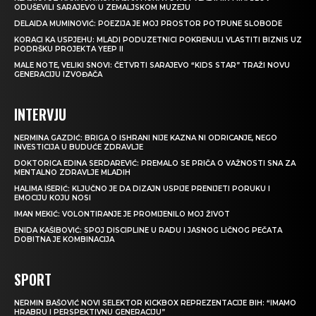
ODUŠEVILI SARAJEVO U ZEMALJSKOM MUZEJU
DELAIDA MUMINOVIĆ: POEZIJA JE MOJ PROSTOR POTPUNE SLOBODE
KORACI KA USPJEHU: MLADI PODUZETNICI POKRENULI VLASTITI BIZNIS UZ
PODRŠKU PROJEKTA YEEP II
MALE NOTE, VELIKI SNOVI: ČETVRTI SARAJEVO “KIDS STAR” TRAŽI NOVU
GENERACIJU IZVOĐAČA
INTERVJU
NERMINA GAZDIĆ: BRIGA O ISHRANI NIJE KAZNA NI ODRICANJE, NEGO
INVESTICIJA U BUDUĆE ZDRAVLJE
DOKTORICA EDINA SERDAREVIĆ: PREMALO SE PRIČA O VAŽNOSTI SNA ZA
MENTALNO ZDRAVLJE MLADIH
HALIMA IŠERIĆ: KLJUČNO JE DA DIZAJN USPIJE PRENIJETI PORUKU I
EMOCIJU KOJU NOSI
IMAN MEKIĆ: VOLONTIRANJE JE PROMIJENILO MOJ ŽIVOT
ENIDA KAŠIBOVIĆ: SPOJ DISCIPLINE U RADU I JASNOG LIČNOG PEČATA
DOBITNA JE KOMBINACIJA
SPORT
NERMIN BAŠOVIĆ NOVI SELEKTOR KICKBOX REPREZENTACIJE BIH: “IMAMO
HRABRU I PERSPEKTIVNU GENERACIJU”