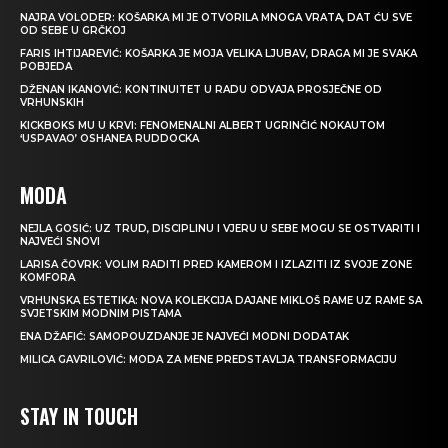
NAJRA VOLODER: KOŠARKA MI JE OTVORILA MNOGA VRATA, DAT ĆU SVE
OD SEBE U GRČKOJ
FARIS IHTIJAREVIĆ: KOŠARKA JE MOJA VELIKA LJUBAV, DRAGA MI JE SVAKA
POBJEDA
DŽENAN IKANOVIĆ: KONTINUITET U RADU ODVAJA PROSJEČNE OD
VRHUNSKIH
KICKBOKS MU U KRVI: FENOMENALNI ALBERT UGRINČIĆ NOKAUTOM
‘USPAVAO’ OSHANEA RUDDOCKA
MODA
NEJLA GOSIĆ: UZ TRUD, DISCIPLINU I VJERU U SEBE MOGU SE OSTVARITI I
NAJVEĆI SNOVI
LARISA ČOVRK: VOLIM RADITI PRED KAMEROM I IZLAZITI IZ SVOJE ZONE
KOMFORA
VRHUNSKA ESTETIKA: NOVA KOLEKCIJA DAJANE MIKLOŠ RAME UZ RAME SA
SVJETSKIM MODNIM PISTAMA
ENA DŽAFIĆ: SAMOPOUZDANJE JE NAJVEĆI MODNI DODATAK
MILICA GAVRILOVIĆ: MODA ZA MENE PREDSTAVLJA TRANSFORMACIJU
STAY IN TOUCH