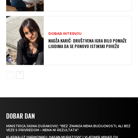
DOBAR INTERVJU
NADŽA KARIĆ: DRUŠTVENA IGRA BILO POMAŽE
LJUDIMA DA SE PONOVO ISTINSKI POVEŽU
DOBAR DAN
MINISTRICA JASNA DURAKOVIĆ: “BEZ ZNANJA NEMA BUDUĆNOSTI, ALI BEZ
VEZE S PRIVREDOM – NEMA NI REZULTATA”
KLASIKA UZ HARMONIKU: HASAN MURATOVIĆ I VLADIMIR MIHAJLOV