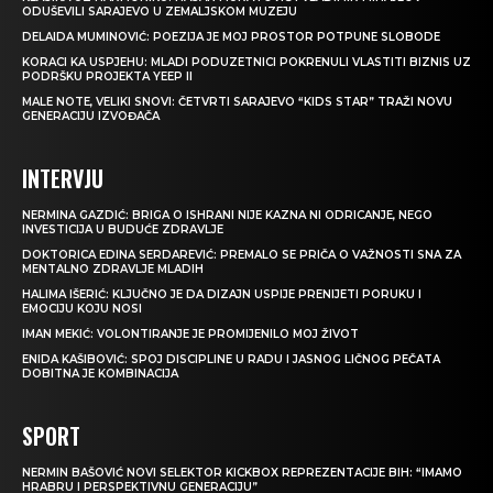
ODUŠEVILI SARAJEVO U ZEMALJSKOM MUZEJU
DELAIDA MUMINOVIĆ: POEZIJA JE MOJ PROSTOR POTPUNE SLOBODE
KORACI KA USPJEHU: MLADI PODUZETNICI POKRENULI VLASTITI BIZNIS UZ
PODRŠKU PROJEKTA YEEP II
MALE NOTE, VELIKI SNOVI: ČETVRTI SARAJEVO “KIDS STAR” TRAŽI NOVU
GENERACIJU IZVOĐAČA
INTERVJU
NERMINA GAZDIĆ: BRIGA O ISHRANI NIJE KAZNA NI ODRICANJE, NEGO
INVESTICIJA U BUDUĆE ZDRAVLJE
DOKTORICA EDINA SERDAREVIĆ: PREMALO SE PRIČA O VAŽNOSTI SNA ZA
MENTALNO ZDRAVLJE MLADIH
HALIMA IŠERIĆ: KLJUČNO JE DA DIZAJN USPIJE PRENIJETI PORUKU I
EMOCIJU KOJU NOSI
IMAN MEKIĆ: VOLONTIRANJE JE PROMIJENILO MOJ ŽIVOT
ENIDA KAŠIBOVIĆ: SPOJ DISCIPLINE U RADU I JASNOG LIČNOG PEČATA
DOBITNA JE KOMBINACIJA
SPORT
NERMIN BAŠOVIĆ NOVI SELEKTOR KICKBOX REPREZENTACIJE BIH: “IMAMO
HRABRU I PERSPEKTIVNU GENERACIJU”