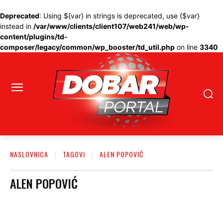
Deprecated
: Using ${var} in strings is deprecated, use {$var}
instead in
/var/www/clients/client107/web241/web/wp-
content/plugins/td-
composer/legacy/common/wp_booster/td_util.php
on line
3340
NASLOVNICA
TAGOVI
ALEN POPOVIĆ
ALEN POPOVIĆ