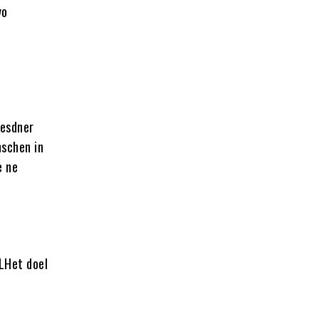
vo
esdner
schen in
e ne
LHet doel