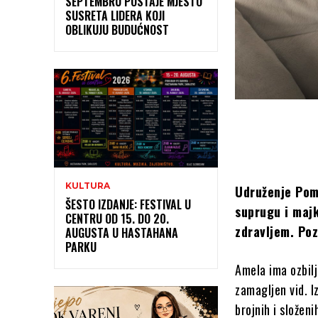
SEPTEMBRU POSTAJE MJESTO
SUSRETA LIDERA KOJI
OBLIKUJU BUDUĆNOST
KULTURA
Udruženje Pomo
ŠESTO IZDANJE: FESTIVAL U
suprugu i majk
CENTRU OD 15. DO 20.
zdravljem. Poz
AUGUSTA U HASTAHANA
PARKU
Amela ima ozbilj
zamagljen vid. I
brojnih i složen