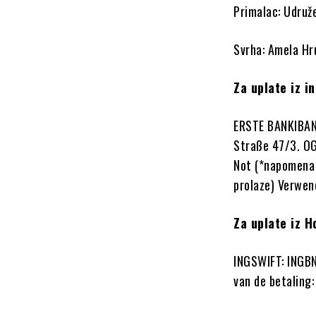
Primalac: Udruže
Svrha: Amela Hr
Za uplate iz i
ERSTE BANKIBAN
Straße 47/3. O
Not (*napomena 
prolaze) Verwen
Za uplate iz H
INGSWIFT: INGB
van de betaling