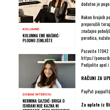
dodatno je pogo
Nakon brojnih po
preporučili tera
KOLUMNE
značajno poboljš
KOLUMNA EME MAŠNIĆ:
porodica, nažalo
PLODNO ZEMLJIŠTE
Pozovite 17042 i
https://pomozib
Podijelite apel
RAČUNI ZA UP
PayPal: paypal
DOBAR INTERVJU
NERMINA GAZDIĆ: BRIGA O
Za uplate iz B
ISHRANI NIJE KAZNA NI