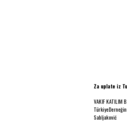
Za uplate iz T
VAKIF KATILIM 
TürkiyeDerneğin
Sabljaković