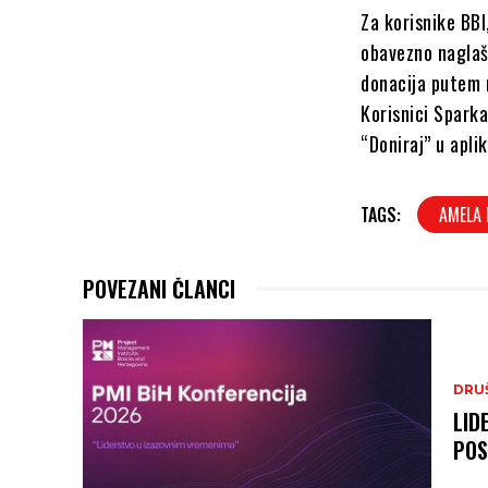
Za korisnike BBI
obavezno naglaš
donacija putem m
Korisnici Spark
“Doniraj” u apli
TAGS:
AMELA
POVEZANI ČLANCI
DRU
LID
POS