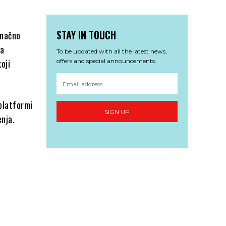
STAY IN TOUCH
onačno
la
To be updated with all the latest news,
oji
offers and special announcements.
platformi
SIGN UP
nja.