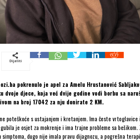
Dijeliti
zi.ba pokrenulo je apel za Amelu Hrustanović Sabljako
u dvoje djece, koja već dvije godine vodi borbu sa nar
ivom na broj 17042 za nju donirate 2 KM.
ne poteškoće s ustajanjem i kretanjem. Ima česte vrtoglavice 
zgubila je osjet za mokrenje i ima trajne probleme sa bešikom.
ih simptoma, dugo nije imala pravu dijagnozu, a pogrešna terapi