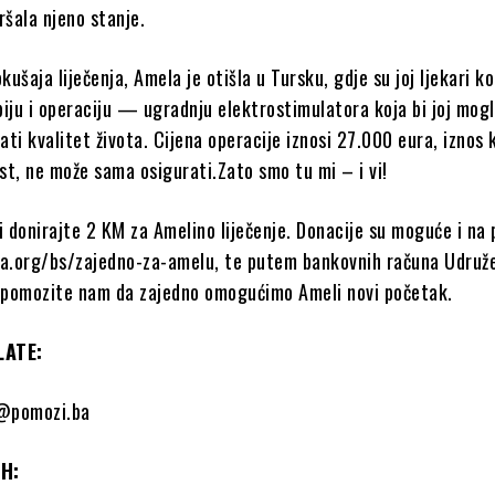
ršala njeno stanje.
kušaja liječenja, Amela je otišla u Tursku, gdje su joj ljekari k
piju i operaciju — ugradnju elektrostimulatora koja bi joj mog
ati kvalitet života. Cijena operacije iznosi 27.000 eura, iznos k
st, ne može sama osigurati.Zato smo tu mi – i vi!
 donirajte 2 KM za Amelino liječenje. Donacije su moguće i na 
a.org/bs/zajedno-za-amelu, te putem bankovnih računa Udruže
 i pomozite nam da zajedno omogućimo Ameli novi početak.
LATE:
1@pomozi.ba
iH: