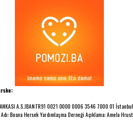
urske:
BANKASI A.S.IBAN:TR91 0021 0000 0006 3546 7000 01 İstanbul
 Adı: Bosna Hersek Yardımlaşma Derneği Açıklama: Amela Hrus