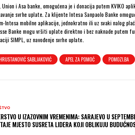
, Union i Asa banke, omogućena je i donacija putem KVIKO aplik
avanje svrhe uplate. Za klijente Intesa Sanpaolo Banke omogu
-Intesa mobilne aplikacije, jednokratno ili uz svaki nalog plać
asse Banke mogu vršiti uplate direktno i bez naknade putem fu
kaciji SIMPL, uz navođenje svrhe uplate.
 HRUSTANOVIĆ SABLJAKOVIĆ
APEL ZA POMOĆ
POMOZI.BA
ŠTVO
ERSTVO U IZAZOVNIM VREMENIMA: SARAJEVO U SEPTEMB
TAJE MJESTO SUSRETA LIDERA KOJI OBLIKUJU BUDUĆNO