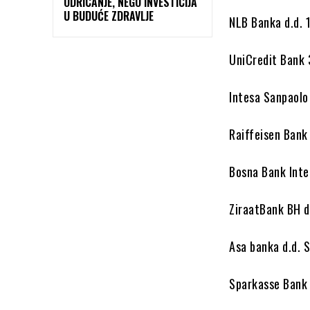
ODRICANJE, NEGO INVESTICIJA
U BUDUĆE ZDRAVLJE
NLB Banka d.d.
UniCredit Ban
Intesa Sanpaol
Raiffeisen Ban
Bosna Bank Int
ZiraatBank BH 
Asa banka d.d.
Sparkasse Bank