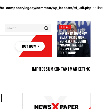
s/td-composer/legacy/common/wp_booster/td_util.php
on line
DOBAR
search
NERMIN BAŠOVIĆ NOVI
SELEKTOR KICKBOX
REPREZENTACIJE BIH:
“IMAMO HRABRU I
PERSPEKTIVNU
GENERACIJU”
IMPRESSUM
KONTAKT
MARKETING
I