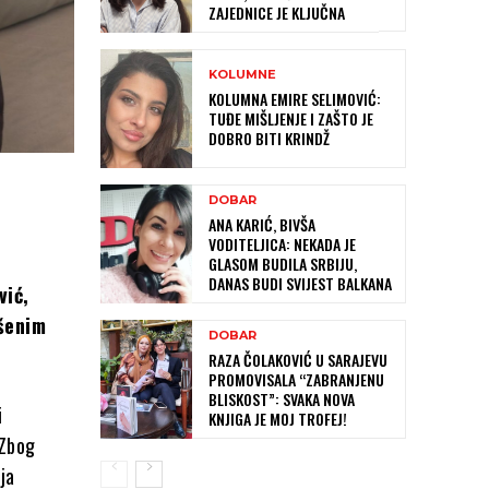
ZAJEDNICE JE KLJUČNA
KOLUMNE
KOLUMNA EMIRE SELIMOVIĆ:
TUĐE MIŠLJENJE I ZAŠTO JE
DOBRO BITI KRINDŽ
DOBAR
ANA KARIĆ, BIVŠA
VODITELJICA: NEKADA JE
GLASOM BUDILA SRBIJU,
DANAS BUDI SVIJEST BALKANA
vić,
ušenim
DOBAR
RAZA ČOLAKOVIĆ U SARAJEVU
PROMOVISALA “ZABRANJENU
BLISKOST”: SVAKA NOVA
i
KNJIGA JE MOJ TROFEJ!
 Zbog
ja