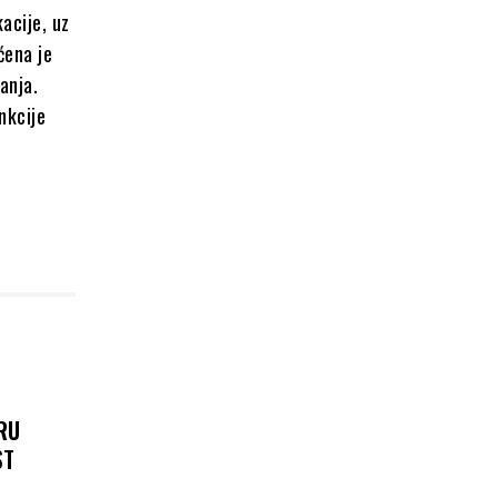
acije, uz
ćena je
anja.
nkcije
RU
ST