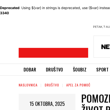
Deprecated
: Using ${var} in strings is deprecated, use {$var} instea
3340
PETAK, 7 AU
DOBAR
DRUŠTVO
ŠOUBIZ
SPORT
NASLOVNICA
DRUŠTVO
APEL ZA POMOĆ
POMOZI
15 OKTOBRA, 2025
ŽIVOT 