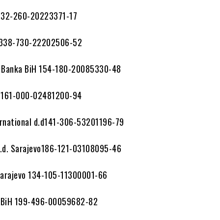
 132-260-20223371-17
k 338-730-22202506-52
o Banka BiH 154-180-20085330-48
k 161-000-02481200-94
ernational d.d141-306-53201196-79
d.d. Sarajevo186-121-03108095-46
 Sarajevo 134-105-11300001-66
 BiH 199-496-00059682-82