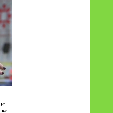
 je
, na