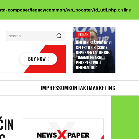
s/td-composer/legacy/common/wp_booster/td_util.php
on line
DOBAR
search
NERMIN BAŠOVIĆ NOVI
SELEKTOR KICKBOX
REPREZENTACIJE BIH:
“IMAMO HRABRU I
PERSPEKTIVNU
GENERACIJU”
IMPRESSUM
KONTAKT
MARKETING
ĆIN
G