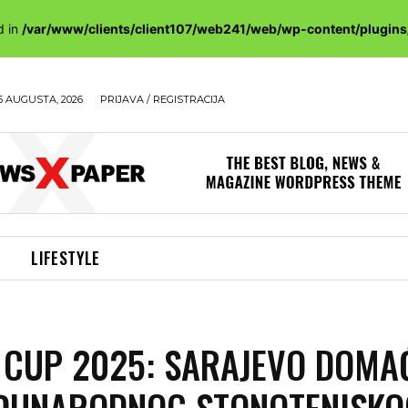
d in
/var/www/clients/client107/web241/web/wp-content/plugin
6 AUGUSTA, 2026
PRIJAVA / REGISTRACIJA
LIFESTYLE
 CUP 2025: SARAJEVO DOMA
EĐUNARODNOG STONOTENISKO