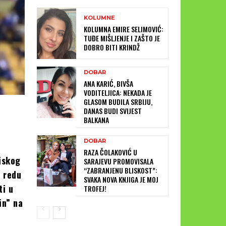
KOLUMNE
KOLUMNA EMIRE SELIMOVIĆ:
TUĐE MIŠLJENJE I ZAŠTO JE
DOBRO BITI KRINDŽ
DOBAR
ANA KARIĆ, BIVŠA
VODITELJICA: NEKADA JE
GLASOM BUDILA SRBIJU,
DANAS BUDI SVIJEST
BALKANA
DOBAR
RAZA ČOLAKOVIĆ U
iskog
SARAJEVU PROMOVISALA
“ZABRANJENU BLISKOST”:
o redu
SVAKA NOVA KNJIGA JE MOJ
ti u
TROFEJ!
in” na