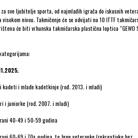
a za sve ljubitelje sporta, od najmlađih igrača do iskusnih veter
a visokom nivou. Takmičenje će se odvijati na 10 ITTF takmičar
orištena će biti vrhunska takmičarska plastična loptica “GEWO 
kategorijama:
11.2025.
i kadeti i mlađe kadetkinje (rođ. 2013. i mlađi)
ri i juniorke (rođ. 2007. i mlađi)
erani 40-49 i 50-59 godina
erani 60-69 i 70+ godina, te žene veteranke (rekreativke bez