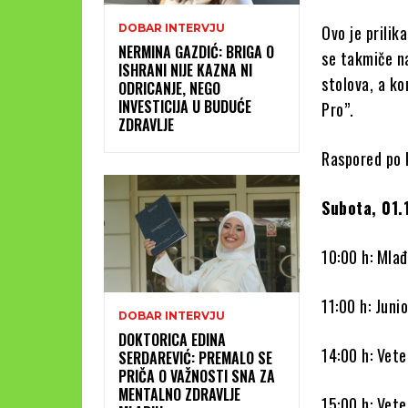
DOBAR INTERVJU
Ovo je prilik
NERMINA GAZDIĆ: BRIGA O
se takmiče n
ISHRANI NIJE KAZNA NI
stolova, a k
ODRICANJE, NEGO
INVESTICIJA U BUDUĆE
Pro”.
ZDRAVLJE
Raspored po 
Subota, 01.
10:00 h: Mlađ
11:00 h: Junio
DOBAR INTERVJU
DOKTORICA EDINA
14:00 h: Vet
SERDAREVIĆ: PREMALO SE
PRIČA O VAŽNOSTI SNA ZA
MENTALNO ZDRAVLJE
15:00 h: Vet