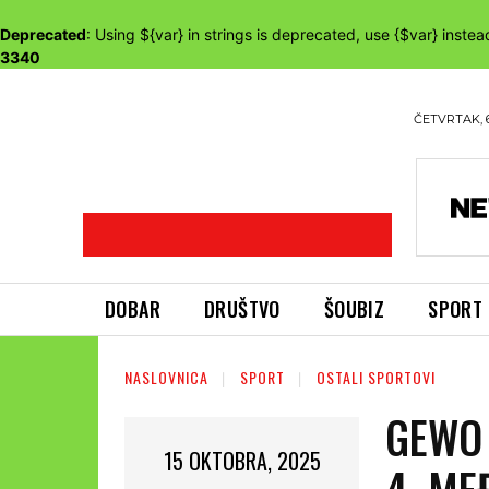
Deprecated
: Using ${var} in strings is deprecated, use {$var} instea
3340
ČETVRTAK, 
DOBAR
DRUŠTVO
ŠOUBIZ
SPORT
NASLOVNICA
SPORT
OSTALI SPORTOVI
GEWO
15 OKTOBRA, 2025
4. M