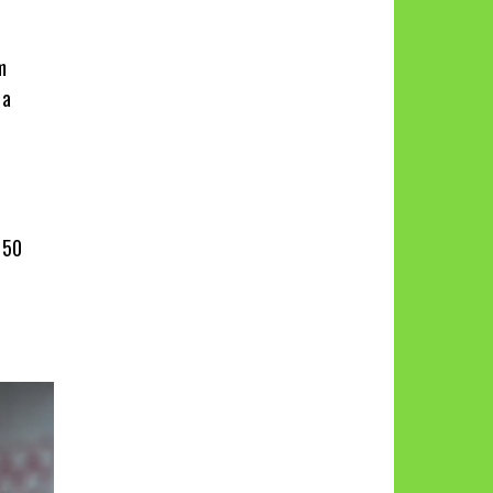
m
ta
 50