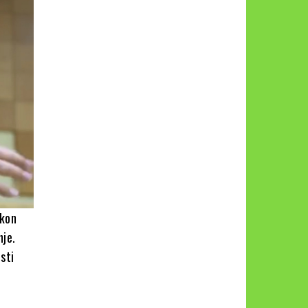
akon
nje.
isti