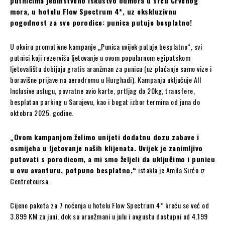
putnicima jedinstveno iskustvo odmora u srcu Crvenog
mora, u hotelu Flow Spectrum 4*, uz ekskluzivnu
pogodnost za sve porodice: punica putuje besplatno!
U okviru promotivne kampanje „Punica uvijek putuje besplatno“, svi
putnici koji rezervišu ljetovanje u ovom popularnom egipatskom
ljetovalištu dobijaju gratis aranžman za punicu (uz plaćanje samo vize i
boravišne prijave na aerodromu u Hurghadi). Kampanja uključuje All
Inclusive uslugu, povratne avio karte, prtljag do 20kg, transfere,
besplatan parking u Sarajevu, kao i bogat izbor termina od juna do
oktobra 2025. godine.
„Ovom kampanjom želimo unijeti dodatnu dozu zabave i
osmijeha u ljetovanje naših klijenata. Uvijek je zanimljivo
putovati s porodicom, a mi smo željeli da uključimo i punicu
u ovu avanturu, potpuno besplatno,“
istakla je Amila Sirćo iz
Centrotoursa.
Cijene paketa za 7 noćenja u hotelu Flow Spectrum 4* kreću se već od
3.899 KM za juni, dok su aranžmani u julu i avgustu dostupni od 4.199