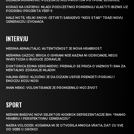
DELAIDA MUMINOVIĆ: POEZIJA JE MOJ PROSTOR POTPUNE SLOBODE
KORACI KA USPJEHU: MLADI PODUZETNICI POKRENULI VLASTITI BIZNIS UZ
PODRŠKU PROJEKTA YEEP II
MALE NOTE, VELIKI SNOVI: ČETVRTI SARAJEVO “KIDS STAR” TRAŽI NOVU
GENERACIJU IZVOĐAČA
INTERVJU
MERIMA ARNAUTALIĆ: AUTENTIČNOST JE NOVA HRABROST
NERMINA GAZDIĆ: BRIGA O ISHRANI NIJE KAZNA NI ODRICANJE, NEGO
INVESTICIJA U BUDUĆE ZDRAVLJE
DOKTORICA EDINA SERDAREVIĆ: PREMALO SE PRIČA O VAŽNOSTI SNA ZA
MENTALNO ZDRAVLJE MLADIH
HALIMA IŠERIĆ: KLJUČNO JE DA DIZAJN USPIJE PRENIJETI PORUKU I
EMOCIJU KOJU NOSI
IMAN MEKIĆ: VOLONTIRANJE JE PROMIJENILO MOJ ŽIVOT
SPORT
NERMIN BAŠOVIĆ NOVI SELEKTOR KICKBOX REPREZENTACIJE BIH: “IMAMO
HRABRU I PERSPEKTIVNU GENERACIJU”
NAJRA VOLODER: KOŠARKA MI JE OTVORILA MNOGA VRATA, DAT ĆU SVE
OD SEBE U GRČKOJ