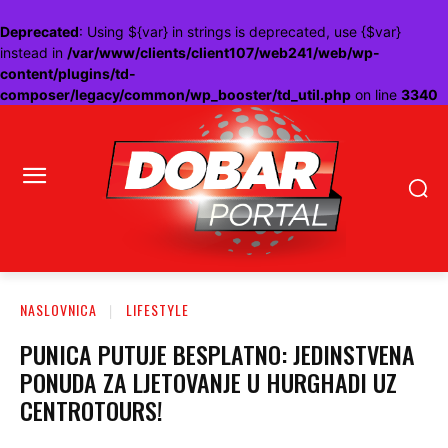
Deprecated
: Using ${var} in strings is deprecated, use {$var}
instead in
/var/www/clients/client107/web241/web/wp-
content/plugins/td-
composer/legacy/common/wp_booster/td_util.php
on line
3340
NASLOVNICA
LIFESTYLE
PUNICA PUTUJE BESPLATNO: JEDINSTVENA
PONUDA ZA LJETOVANJE U HURGHADI UZ
CENTROTOURS!