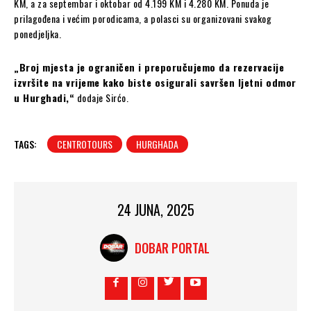
KM, a za septembar i oktobar od 4.199 KM i 4.280 KM. Ponuda je
prilagođena i većim porodicama, a polasci su organizovani svakog
ponedjeljka.
„Broj mjesta je ograničen i preporučujemo da rezervacije
izvršite na vrijeme kako biste osigurali savršen ljetni odmor
u Hurghadi,“
dodaje Sirćo.
TAGS:
CENTROTOURS
HURGHADA
24 JUNA, 2025
DOBAR PORTAL