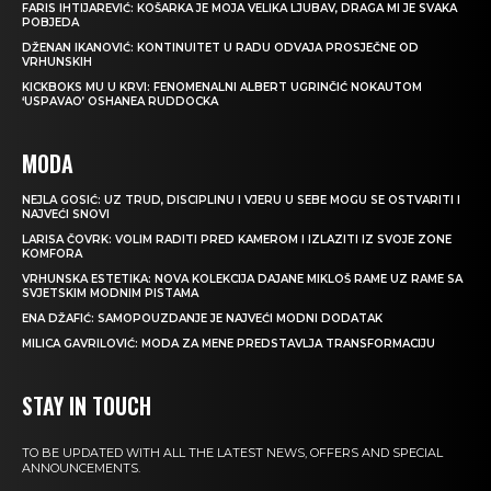
FARIS IHTIJAREVIĆ: KOŠARKA JE MOJA VELIKA LJUBAV, DRAGA MI JE SVAKA
POBJEDA
DŽENAN IKANOVIĆ: KONTINUITET U RADU ODVAJA PROSJEČNE OD
VRHUNSKIH
KICKBOKS MU U KRVI: FENOMENALNI ALBERT UGRINČIĆ NOKAUTOM
‘USPAVAO’ OSHANEA RUDDOCKA
MODA
NEJLA GOSIĆ: UZ TRUD, DISCIPLINU I VJERU U SEBE MOGU SE OSTVARITI I
NAJVEĆI SNOVI
LARISA ČOVRK: VOLIM RADITI PRED KAMEROM I IZLAZITI IZ SVOJE ZONE
KOMFORA
VRHUNSKA ESTETIKA: NOVA KOLEKCIJA DAJANE MIKLOŠ RAME UZ RAME SA
SVJETSKIM MODNIM PISTAMA
ENA DŽAFIĆ: SAMOPOUZDANJE JE NAJVEĆI MODNI DODATAK
MILICA GAVRILOVIĆ: MODA ZA MENE PREDSTAVLJA TRANSFORMACIJU
STAY IN TOUCH
TO BE UPDATED WITH ALL THE LATEST NEWS, OFFERS AND SPECIAL
ANNOUNCEMENTS.