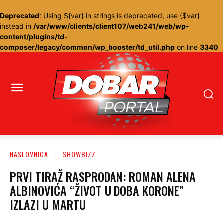
Deprecated
: Using ${var} in strings is deprecated, use {$var}
instead in
/var/www/clients/client107/web241/web/wp-
content/plugins/td-
composer/legacy/common/wp_booster/td_util.php
on line
3340
NASLOVNICA
SHOWBIZZ
PRVI TIRAŽ RASPRODAN: ROMAN ALENA
ALBINOVIĆA “ŽIVOT U DOBA KORONE”
IZLAZI U MARTU