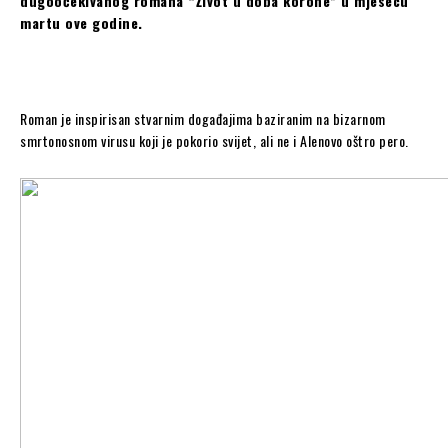
dugoočekivanog romana “Život u doba korone” u mjesecu
martu ove godine.
Roman je inspirisan stvarnim događajima baziranim na bizarnom
smrtonosnom virusu koji je pokorio svijet, ali ne i Alenovo oštro pero.