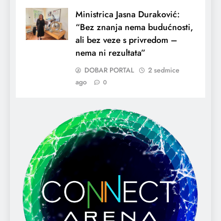
Ministrica Jasna Duraković:
“Bez znanja nema budućnosti,
ali bez veze s privredom –
nema ni rezultata”
DOBAR PORTAL
2 sedmice
ago
0