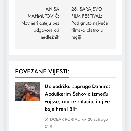
članaka
ANISA
26. SARAJEVO
MAHMUTOVIĆ:
FILM FESTIVAL:
Novinari ostaju bez
Podignuto najveće
odgovora od
filmsko platno u
nadležnih
regiji
POVEZANE VIJESTI:
Uz podršku supruge Damire:
Abdulkerim Šehović između
vojske, reprezentacije i njive
koja hrani BiH
DOBAR PORTAL
20 sati ago
0