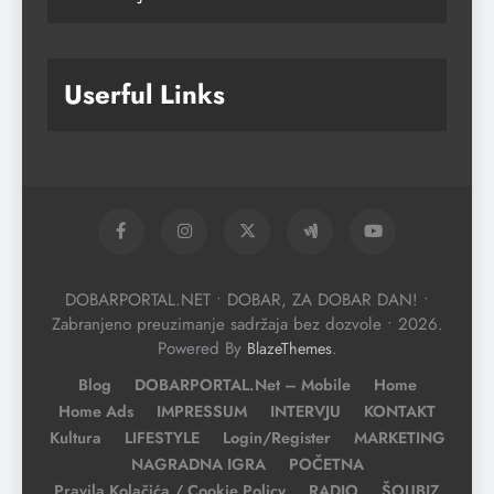
Userful Links
DOBARPORTAL.NET • DOBAR, ZA DOBAR DAN! •
Zabranjeno preuzimanje sadržaja bez dozvole • 2026.
Powered By
.
BlazeThemes
Blog
DOBARPORTAL.net – Mobile
Home
Home Ads
IMPRESSUM
INTERVJU
KONTAKT
Kultura
LIFESTYLE
Login/Register
MARKETING
NAGRADNA IGRA
POČETNA
Pravila Kolačića / Cookie Policy
RADIO
ŠOUBIZ