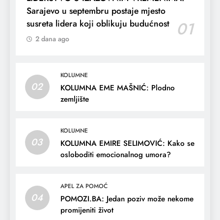
Sarajevo u septembru postaje mjesto
susreta lidera koji oblikuju budućnost
01
2 dana ago
KOLUMNE
02
KOLUMNA EME MAŠNIĆ: Plodno
zemljište
KOLUMNE
03
KOLUMNA EMIRE SELIMOVIĆ: Kako se
osloboditi emocionalnog umora?
APEL ZA POMOĆ
04
POMOZI.BA: Jedan poziv može nekome
promijeniti život