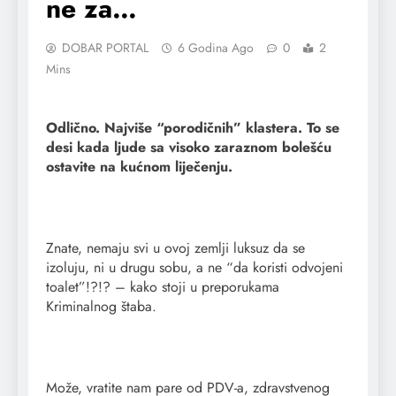
ne za…
DOBAR PORTAL
6 Godina Ago
0
2
Mins
Odlično. Najviše “porodičnih” klastera. To se
desi kada ljude sa visoko zaraznom bolešću
ostavite na kućnom liječenju.
Znate, nemaju svi u ovoj zemlji luksuz da se
izoluju, ni u drugu sobu, a ne “da koristi odvojeni
toalet”!?!? – kako stoji u preporukama
Kriminalnog štaba.
Može, vratite nam pare od PDV-a, zdravstvenog