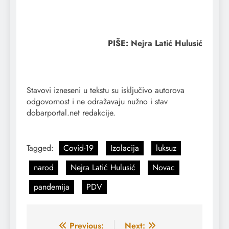
PIŠE: Nejra Latić Hulusić
Stavovi izneseni u tekstu su isključivo autorova
odgovornost i ne odražavaju nužno i stav
dobarportal.net redakcije.
Tagged:
Covid-19
Izolacija
luksuz
narod
Nejra Latić Hulusić
Novac
pandemija
PDV
Navigacija
Previous:
Next: