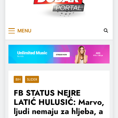
DOBARPORTAL
DOBAR, ZA DOBAR DAN
MENU
BIH
SLIDER
FB STATUS NEJRE
LATIĆ HULUSIĆ: Marvo,
ljudi nemaju za hljeba, a