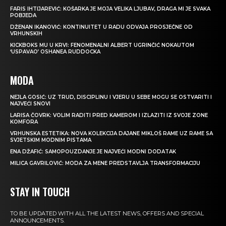
FARIS IHTIJAREVIĆ: KOŠARKA JE MOJA VELIKA LJUBAV, DRAGA MI JE SVAKA
POBJEDA
DŽENAN IKANOVIĆ: KONTINUITET U RADU ODVAJA PROSJEČNE OD
VRHUNSKIH
KICKBOKS MU U KRVI: FENOMENALNI ALBERT UGRINČIĆ NOKAUTOM
‘USPAVAO’ OSHANEA RUDDOCKA
MODA
NEJLA GOSIĆ: UZ TRUD, DISCIPLINU I VJERU U SEBE MOGU SE OSTVARITI I
NAJVEĆI SNOVI
LARISA ČOVRK: VOLIM RADITI PRED KAMEROM I IZLAZITI IZ SVOJE ZONE
KOMFORA
VRHUNSKA ESTETIKA: NOVA KOLEKCIJA DAJANE MIKLOŠ RAME UZ RAME SA
SVJETSKIM MODNIM PISTAMA
ENA DŽAFIĆ: SAMOPOUZDANJE JE NAJVEĆI MODNI DODATAK
MILICA GAVRILOVIĆ: MODA ZA MENE PREDSTAVLJA TRANSFORMACIJU
STAY IN TOUCH
TO BE UPDATED WITH ALL THE LATEST NEWS, OFFERS AND SPECIAL
ANNOUNCEMENTS.