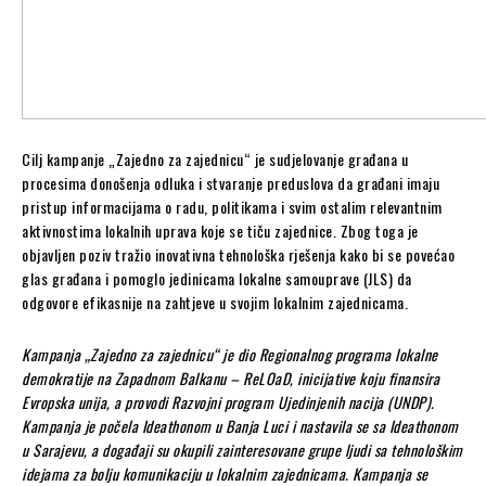
Cilj kampanje „Zajedno za zajednicu“ je sudjelovanje građana u
procesima donošenja odluka i stvaranje preduslova da građani imaju
pristup informacijama o radu, politikama i svim ostalim relevantnim
aktivnostima lokalnih uprava koje se tiču zajednice. Zbog toga je
objavljen poziv tražio inovativna tehnološka rješenja kako bi se povećao
glas građana i pomoglo jedinicama lokalne samouprave (JLS) da
odgovore efikasnije na zahtjeve u svojim lokalnim zajednicama.
Kampanja „Zajedno za zajednicu“ je dio Regionalnog programa lokalne
demokratije na Zapadnom Balkanu – ReLOaD, inicijative koju finansira
Evropska unija, a provodi Razvojni program Ujedinjenih nacija (UNDP).
Kampanja je počela Ideathonom u Banja Luci i nastavila se sa Ideathonom
u Sarajevu, a događaji su okupili zainteresovane grupe ljudi sa tehnološkim
idejama za bolju komunikaciju u lokalnim zajednicama. Kampanja se