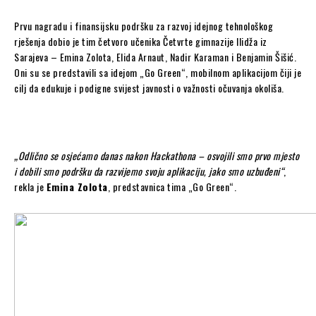
Prvu nagradu i finansijsku podršku za razvoj idejnog tehnološkog
rješenja dobio je tim četvoro učenika Četvrte gimnazije Ilidža iz
Sarajeva – Emina Zolota, Elida Arnaut, Nadir Karaman i Benjamin Šišić.
Oni su se predstavili sa idejom „Go Green“, mobilnom aplikacijom čiji je
cilj da edukuje i podigne svijest javnosti o važnosti očuvanja okoliša.
„Odlično se osjećamo danas nakon Hackathona – osvojili smo prvo mjesto
i dobili smo podršku da razvijemo svoju aplikaciju, jako smo uzbuđeni“
,
rekla je
Emina Zolota
, predstavnica tima „Go Green“.