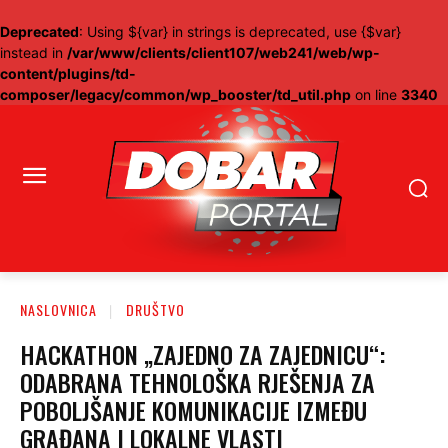
Deprecated
: Using ${var} in strings is deprecated, use {$var}
instead in
/var/www/clients/client107/web241/web/wp-
content/plugins/td-
composer/legacy/common/wp_booster/td_util.php
on line
3340
NASLOVNICA
DRUŠTVO
HACKATHON „ZAJEDNO ZA ZAJEDNICU“:
ODABRANA TEHNOLOŠKA RJEŠENJA ZA
POBOLJŠANJE KOMUNIKACIJE IZMEĐU
GRAĐANA I LOKALNE VLASTI