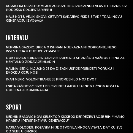
KORACI KA USPJEHU: MLADI PODUZETNICI POKRENULI VLASTITI BIZNIS UZ
PODRŠKU PROJEKTA YEEP II
MALE NOTE, VELIKI SNOVI: ČETVRTI SARAJEVO “KIDS STAR” TRAŽI NOVU
GENERACIJU IZVOĐAČA
INTERVJU
NERMINA GAZDIĆ: BRIGA O ISHRANI NIJE KAZNA NI ODRICANJE, NEGO
INVESTICIJA U BUDUĆE ZDRAVLJE
DOKTORICA EDINA SERDAREVIĆ: PREMALO SE PRIČA O VAŽNOSTI SNA ZA
MENTALNO ZDRAVLJE MLADIH
HALIMA IŠERIĆ: KLJUČNO JE DA DIZAJN USPIJE PRENIJETI PORUKU I
EMOCIJU KOJU NOSI
IMAN MEKIĆ: VOLONTIRANJE JE PROMIJENILO MOJ ŽIVOT
ENIDA KAŠIBOVIĆ: SPOJ DISCIPLINE U RADU I JASNOG LIČNOG PEČATA
DOBITNA JE KOMBINACIJA
SPORT
NERMIN BAŠOVIĆ NOVI SELEKTOR KICKBOX REPREZENTACIJE BIH: “IMAMO
HRABRU I PERSPEKTIVNU GENERACIJU”
NAJRA VOLODER: KOŠARKA MI JE OTVORILA MNOGA VRATA, DAT ĆU SVE
OD SEBE U GRČKOJ