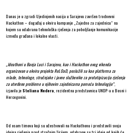
Danas je u zgradi Ujedinjenih nacija u Sarajevu završen trodnevni
Hackathon – događaj u okviru kampanje „Zajedno za zajednicu“ na
kojem su odabrana tehnološka rješenja za poboljšanje komunikacije
između građana i lokalne vlasti.
„Ideathoni u Banja Luci i Sarajevu, kao i Hackathon ovog vikenda
organizovan u okviru projekta ReLOaD, poslužili su kao platforma za
mlade, tehnologe, stručnjake i javne službenike za prototipizaciju rješenja
za utvrđene probleme u njihovim zajednicama pomoću tehnologije“
,
izjavila je
Steliana Nedera
, rezidentna predstavnica UNDP-a u Bosni i
Hercegovini.
Od osam timova koji su učestvovali na Hackathonu i predstavili svoja
idejna rješenja pred stručnim žirijem, odabrane su tri ideje od kojih će