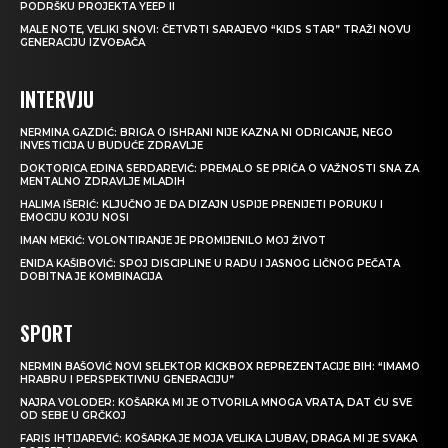
PODRŠKU PROJEKTA YEEP II
MALE NOTE, VELIKI SNOVI: ČETVRTI SARAJEVO “KIDS STAR” TRAŽI NOVU
GENERACIJU IZVOĐAČA
INTERVJU
NERMINA GAZDIĆ: BRIGA O ISHRANI NIJE KAZNA NI ODRICANJE, NEGO
INVESTICIJA U BUDUĆE ZDRAVLJE
DOKTORICA EDINA SERDAREVIĆ: PREMALO SE PRIČA O VAŽNOSTI SNA ZA
MENTALNO ZDRAVLJE MLADIH
HALIMA IŠERIĆ: KLJUČNO JE DA DIZAJN USPIJE PRENIJETI PORUKU I
EMOCIJU KOJU NOSI
IMAN MEKIĆ: VOLONTIRANJE JE PROMIJENILO MOJ ŽIVOT
ENIDA KAŠIBOVIĆ: SPOJ DISCIPLINE U RADU I JASNOG LIČNOG PEČATA
DOBITNA JE KOMBINACIJA
SPORT
NERMIN BAŠOVIĆ NOVI SELEKTOR KICKBOX REPREZENTACIJE BIH: “IMAMO
HRABRU I PERSPEKTIVNU GENERACIJU”
NAJRA VOLODER: KOŠARKA MI JE OTVORILA MNOGA VRATA, DAT ĆU SVE
OD SEBE U GRČKOJ
FARIS IHTIJAREVIĆ: KOŠARKA JE MOJA VELIKA LJUBAV, DRAGA MI JE SVAKA