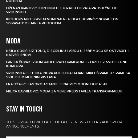
POBJEDA
DŽENAN IKANOVIĆ: KONTINUITET U RADU ODVAJA PROSJEČNE OD
VRHUNSKIH
KICKBOKS MU U KRVI: FENOMENALNI ALBERT UGRINČIĆ NOKAUTOM
‘USPAVAO’ OSHANEA RUDDOCKA
MODA
NEJLA GOSIĆ: UZ TRUD, DISCIPLINU I VJERU U SEBE MOGU SE OSTVARITI I
NAJVEĆI SNOVI
LARISA ČOVRK: VOLIM RADITI PRED KAMEROM I IZLAZITI IZ SVOJE ZONE
KOMFORA
VRHUNSKA ESTETIKA: NOVA KOLEKCIJA DAJANE MIKLOŠ RAME UZ RAME SA
SVJETSKIM MODNIM PISTAMA
ENA DŽAFIĆ: SAMOPOUZDANJE JE NAJVEĆI MODNI DODATAK
MILICA GAVRILOVIĆ: MODA ZA MENE PREDSTAVLJA TRANSFORMACIJU
STAY IN TOUCH
TO BE UPDATED WITH ALL THE LATEST NEWS, OFFERS AND SPECIAL
ANNOUNCEMENTS.