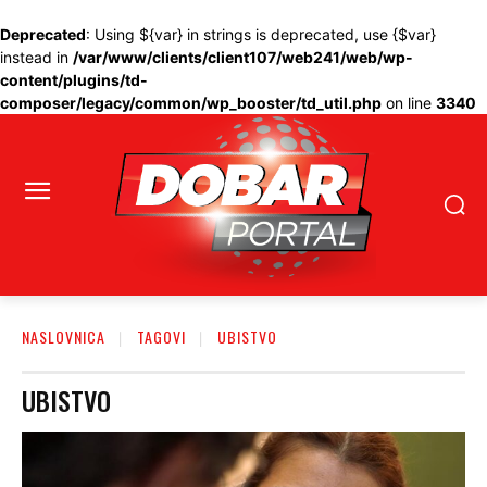
Deprecated
: Using ${var} in strings is deprecated, use {$var}
instead in
/var/www/clients/client107/web241/web/wp-
content/plugins/td-
composer/legacy/common/wp_booster/td_util.php
on line
3340
NASLOVNICA
TAGOVI
UBISTVO
UBISTVO