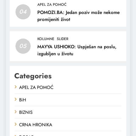
APEL ZA POMOĆ
04
POMOZI.BA: Jedan poziv može nekome
promijeniti život
KOLUMNE
SLIDER
05
MAYYA USHIOKO: Uspješan na poslu,
izgubljen u životu
Categories
APEL ZA POMOĆ
BiH
BIZNIS
CRNA HRONIKA