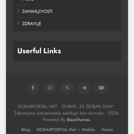
ZANIMLJIVOSTI
ZDRAVLJE
Userful Links
DOBARPORTAL.NET • DOBAR, ZA DOBAR DAN! •
Zabranjeno preuzimanje sadržaja bez dozvole • 2026.
Powered By
.
BlazeThemes
Blog
DOBARPORTAL.net – Mobile
Home