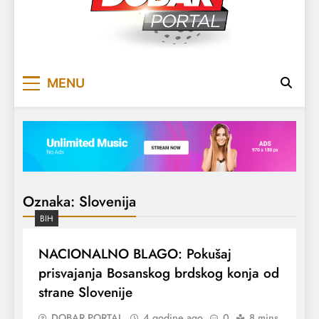
DOBARPORTAL
DOBAR, ZA DOBAR DAN
MENU
Oznaka:
Slovenija
BIH
NACIONALNO BLAGO: Pokušaj
prisvajanja Bosanskog brdskog konja od
strane Slovenije
DOBAR PORTAL
4 godine ago
0
8 mins