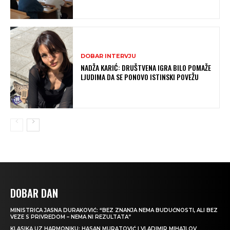
DOBAR INTERVJU
NADŽA KARIĆ: DRUŠTVENA IGRA BILO POMAŽE
LJUDIMA DA SE PONOVO ISTINSKI POVEŽU
DOBAR DAN
MINISTRICA JASNA DURAKOVIĆ: “BEZ ZNANJA NEMA BUDUĆNOSTI, ALI BEZ
VEZE S PRIVREDOM – NEMA NI REZULTATA”
KLASIKA UZ HARMONIKU: HASAN MURATOVIĆ I VLADIMIR MIHAJLOV