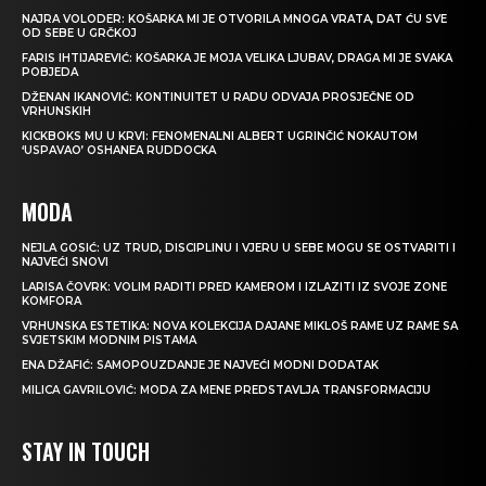
NAJRA VOLODER: KOŠARKA MI JE OTVORILA MNOGA VRATA, DAT ĆU SVE
OD SEBE U GRČKOJ
FARIS IHTIJAREVIĆ: KOŠARKA JE MOJA VELIKA LJUBAV, DRAGA MI JE SVAKA
POBJEDA
DŽENAN IKANOVIĆ: KONTINUITET U RADU ODVAJA PROSJEČNE OD
VRHUNSKIH
KICKBOKS MU U KRVI: FENOMENALNI ALBERT UGRINČIĆ NOKAUTOM
‘USPAVAO’ OSHANEA RUDDOCKA
MODA
NEJLA GOSIĆ: UZ TRUD, DISCIPLINU I VJERU U SEBE MOGU SE OSTVARITI I
NAJVEĆI SNOVI
LARISA ČOVRK: VOLIM RADITI PRED KAMEROM I IZLAZITI IZ SVOJE ZONE
KOMFORA
VRHUNSKA ESTETIKA: NOVA KOLEKCIJA DAJANE MIKLOŠ RAME UZ RAME SA
SVJETSKIM MODNIM PISTAMA
ENA DŽAFIĆ: SAMOPOUZDANJE JE NAJVEĆI MODNI DODATAK
MILICA GAVRILOVIĆ: MODA ZA MENE PREDSTAVLJA TRANSFORMACIJU
STAY IN TOUCH