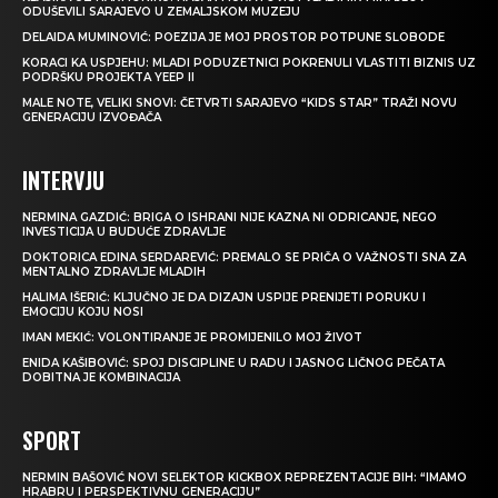
ODUŠEVILI SARAJEVO U ZEMALJSKOM MUZEJU
DELAIDA MUMINOVIĆ: POEZIJA JE MOJ PROSTOR POTPUNE SLOBODE
KORACI KA USPJEHU: MLADI PODUZETNICI POKRENULI VLASTITI BIZNIS UZ
PODRŠKU PROJEKTA YEEP II
MALE NOTE, VELIKI SNOVI: ČETVRTI SARAJEVO “KIDS STAR” TRAŽI NOVU
GENERACIJU IZVOĐAČA
INTERVJU
NERMINA GAZDIĆ: BRIGA O ISHRANI NIJE KAZNA NI ODRICANJE, NEGO
INVESTICIJA U BUDUĆE ZDRAVLJE
DOKTORICA EDINA SERDAREVIĆ: PREMALO SE PRIČA O VAŽNOSTI SNA ZA
MENTALNO ZDRAVLJE MLADIH
HALIMA IŠERIĆ: KLJUČNO JE DA DIZAJN USPIJE PRENIJETI PORUKU I
EMOCIJU KOJU NOSI
IMAN MEKIĆ: VOLONTIRANJE JE PROMIJENILO MOJ ŽIVOT
ENIDA KAŠIBOVIĆ: SPOJ DISCIPLINE U RADU I JASNOG LIČNOG PEČATA
DOBITNA JE KOMBINACIJA
SPORT
NERMIN BAŠOVIĆ NOVI SELEKTOR KICKBOX REPREZENTACIJE BIH: “IMAMO
HRABRU I PERSPEKTIVNU GENERACIJU”