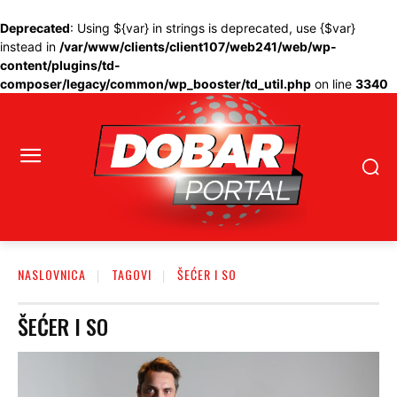
Deprecated
: Using ${var} in strings is deprecated, use {$var}
instead in
/var/www/clients/client107/web241/web/wp-
content/plugins/td-
composer/legacy/common/wp_booster/td_util.php
on line
3340
NASLOVNICA
TAGOVI
ŠEĆER I SO
ŠEĆER I SO