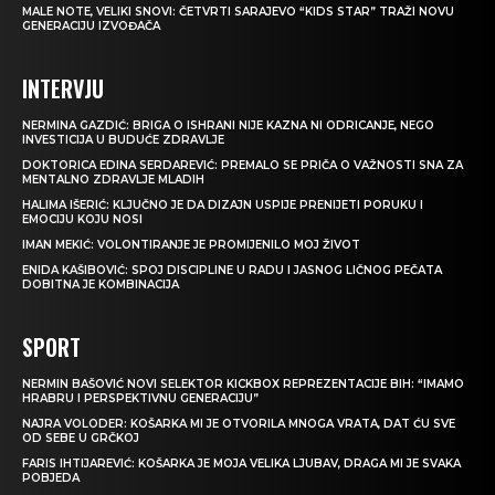
MALE NOTE, VELIKI SNOVI: ČETVRTI SARAJEVO “KIDS STAR” TRAŽI NOVU
GENERACIJU IZVOĐAČA
INTERVJU
NERMINA GAZDIĆ: BRIGA O ISHRANI NIJE KAZNA NI ODRICANJE, NEGO
INVESTICIJA U BUDUĆE ZDRAVLJE
DOKTORICA EDINA SERDAREVIĆ: PREMALO SE PRIČA O VAŽNOSTI SNA ZA
MENTALNO ZDRAVLJE MLADIH
HALIMA IŠERIĆ: KLJUČNO JE DA DIZAJN USPIJE PRENIJETI PORUKU I
EMOCIJU KOJU NOSI
IMAN MEKIĆ: VOLONTIRANJE JE PROMIJENILO MOJ ŽIVOT
ENIDA KAŠIBOVIĆ: SPOJ DISCIPLINE U RADU I JASNOG LIČNOG PEČATA
DOBITNA JE KOMBINACIJA
SPORT
NERMIN BAŠOVIĆ NOVI SELEKTOR KICKBOX REPREZENTACIJE BIH: “IMAMO
HRABRU I PERSPEKTIVNU GENERACIJU”
NAJRA VOLODER: KOŠARKA MI JE OTVORILA MNOGA VRATA, DAT ĆU SVE
OD SEBE U GRČKOJ
FARIS IHTIJAREVIĆ: KOŠARKA JE MOJA VELIKA LJUBAV, DRAGA MI JE SVAKA
POBJEDA