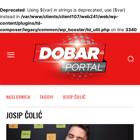
Deprecated
: Using ${var} in strings is deprecated, use {$var}
instead in
/var/www/clients/client107/web241/web/wp-
content/plugins/td-
composer/legacy/common/wp_booster/td_util.php
on line
3340
NASLOVNICA
TAGOVI
JOSIP ČOLIĆ
JOSIP ČOLIĆ