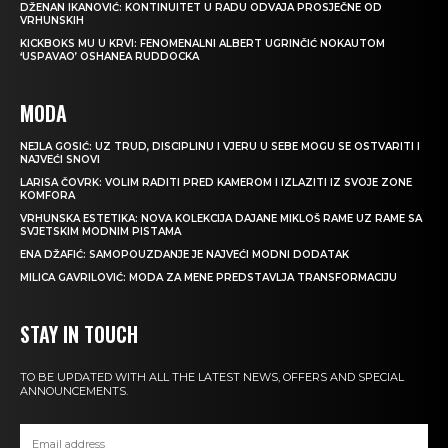
DŽENAN IKANOVIĆ: KONTINUITET U RADU ODVAJA PROSJEČNE OD
VRHUNSKIH
KICKBOKS MU U KRVI: FENOMENALNI ALBERT UGRINČIĆ NOKAUTOM
‘USPAVAO’ OSHANEA RUDDOCKA
MODA
NEJLA GOSIĆ: UZ TRUD, DISCIPLINU I VJERU U SEBE MOGU SE OSTVARITI I
NAJVEĆI SNOVI
LARISA ČOVRK: VOLIM RADITI PRED KAMEROM I IZLAZITI IZ SVOJE ZONE
KOMFORA
VRHUNSKA ESTETIKA: NOVA KOLEKCIJA DAJANE MIKLOŠ RAME UZ RAME SA
SVJETSKIM MODNIM PISTAMA
ENA DŽAFIĆ: SAMOPOUZDANJE JE NAJVEĆI MODNI DODATAK
MILICA GAVRILOVIĆ: MODA ZA MENE PREDSTAVLJA TRANSFORMACIJU
STAY IN TOUCH
TO BE UPDATED WITH ALL THE LATEST NEWS, OFFERS AND SPECIAL
ANNOUNCEMENTS.