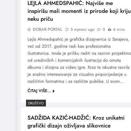
LEJLA AHMEDSPAHIĆ: Najviše me
inspirišu mali momenti iz prirode koji kriju
neku priču
DOBAR PORTAL
5 mjeseci ago
0
6 mins
Lejla Ahmedspahić je grafička dizajnerica iz Sarajeva, 
već od 2017. godine radi kao profesionalna
ilustratorica. Imala je priliku raditi na raznim projektim
od uredničkih i komercijalnih ilustracija do omota
albuma i dizajna za video igre. Kroz ta iskustva razvila
je snažno interesovanje za vizualno pripovijedanje u
različitim formatima i za različite publike. U svom…
ČITAJ VIŠE...
DRUŠTVO
SADŽIDA KAZIĆ-HADŽIĆ: Kroz unikatni
grafički dizajn oživljava slikovnice