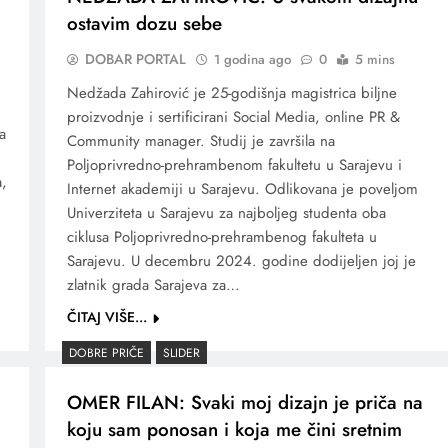
ostavim dozu sebe
DOBAR PORTAL
1 godina ago
0
5 mins
Nedžada Zahirović je 25-godišnja magistrica biljne
proizvodnje i sertificirani Social Media, online PR &
a
Community manager. Studij je završila na
Poljoprivredno-prehrambenom fakultetu u Sarajevu i
a,
Internet akademiji u Sarajevu. Odlikovana je poveljom
Univerziteta u Sarajevu za najboljeg studenta oba
ciklusa Poljoprivredno-prehrambenog fakulteta u
Sarajevu. U decembru 2024. godine dodijeljen joj je
zlatnik grada Sarajeva za…
ČITAJ VIŠE...
DOBRE PRIČE
SLIDER
OMER FILAN: Svaki moj dizajn je priča na
koju sam ponosan i koja me čini sretnim