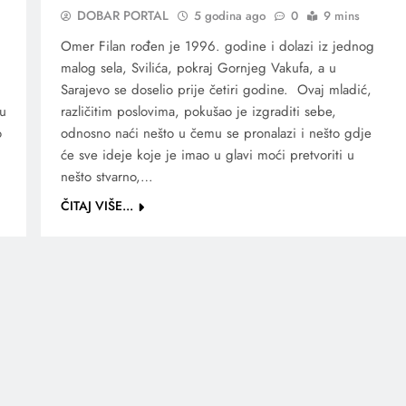
DOBAR PORTAL
5 godina ago
0
9 mins
Omer Filan rođen je 1996. godine i dolazi iz jednog
malog sela, Svilića, pokraj Gornjeg Vakufa, a u
Sarajevo se doselio prije četiri godine. Ovaj mladić,
 u
različitim poslovima, pokušao je izgraditi sebe,
o
odnosno naći nešto u čemu se pronalazi i nešto gdje
će sve ideje koje je imao u glavi moći pretvoriti u
nešto stvarno,…
ČITAJ VIŠE...