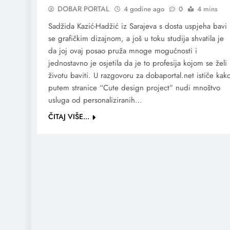
DOBAR PORTAL
4 godine ago
0
4 mins
Sadžida Kazić-Hadžić iz Sarajeva s dosta uspjeha bavi
se grafičkim dizajnom, a još u toku studija shvatila je
da joj ovaj posao pruža mnoge mogućnosti i
jednostavno je osjetila da je to profesija kojom se želi
životu baviti. U razgovoru za dobaportal.net ističe kak
putem stranice “Cute design project” nudi mnoštvo
usluga od personaliziranih…
ČITAJ VIŠE...