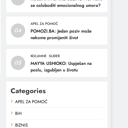
se osloboditi emocionalnog umora?
APEL ZA POMOĆ
04
POMOZI.BA: Jedan poziv može
nekome promijeniti život
KOLUMNE
SLIDER
05
MAYYA USHIOKO: Uspješan na
poslu, izgubljen u životu
Categories
APEL ZA POMOĆ
BiH
BIZNIS