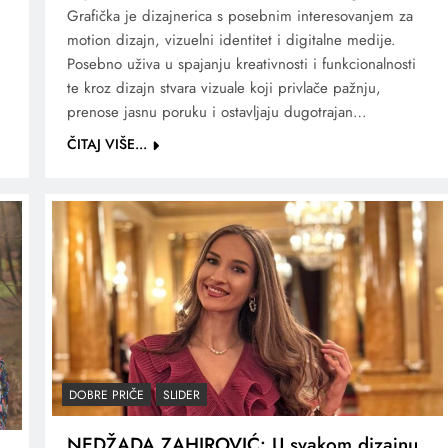
Grafička je dizajnerica s posebnim interesovanjem za
motion dizajn, vizuelni identitet i digitalne medije.
Posebno uživa u spajanju kreativnosti i funkcionalnosti
te kroz dizajn stvara vizuale koji privlače pažnju,
prenose jasnu poruku i ostavljaju dugotrajan…
ČITAJ VIŠE...
DOBRE PRIČE
SLIDER
NEDŽADA ZAHIROVIĆ: U svakom dizajnu