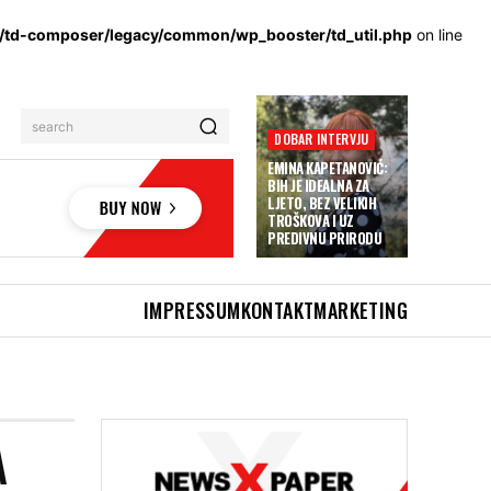
s/td-composer/legacy/common/wp_booster/td_util.php
on line
search
DOBAR INTERVJU
EMINA KAPETANOVIĆ:
BIH JE IDEALNA ZA
LJETO, BEZ VELIKIH
TROŠKOVA I UZ
PREDIVNU PRIRODU
IMPRESSUM
KONTAKT
MARKETING
A