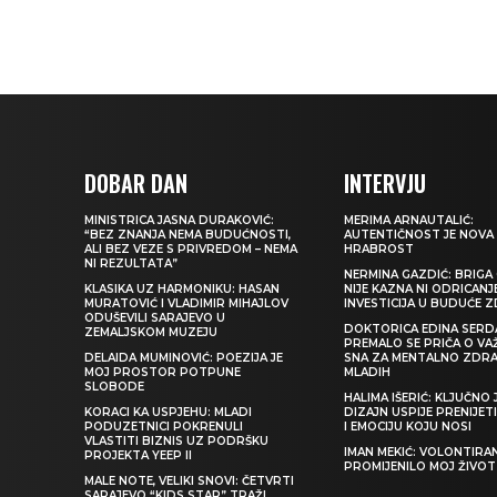
DOBAR DAN
INTERVJU
MINISTRICA JASNA DURAKOVIĆ:
MERIMA ARNAUTALIĆ:
“BEZ ZNANJA NEMA BUDUĆNOSTI,
AUTENTIČNOST JE NOVA
ALI BEZ VEZE S PRIVREDOM – NEMA
HRABROST
NI REZULTATA”
NERMINA GAZDIĆ: BRIGA 
KLASIKA UZ HARMONIKU: HASAN
NIJE KAZNA NI ODRICANJ
MURATOVIĆ I VLADIMIR MIHAJLOV
INVESTICIJA U BUDUĆE 
ODUŠEVILI SARAJEVO U
DOKTORICA EDINA SERDA
ZEMALJSKOM MUZEJU
PREMALO SE PRIČA O VA
DELAIDA MUMINOVIĆ: POEZIJA JE
SNA ZA MENTALNO ZDRA
MOJ PROSTOR POTPUNE
MLADIH
SLOBODE
HALIMA IŠERIĆ: KLJUČNO 
KORACI KA USPJEHU: MLADI
DIZAJN USPIJE PRENIJE
PODUZETNICI POKRENULI
I EMOCIJU KOJU NOSI
VLASTITI BIZNIS UZ PODRŠKU
IMAN MEKIĆ: VOLONTIRAN
PROJEKTA YEEP II
PROMIJENILO MOJ ŽIVOT
MALE NOTE, VELIKI SNOVI: ČETVRTI
SARAJEVO “KIDS STAR” TRAŽI