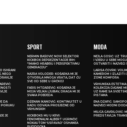
SPORT
MODA
NERMIN BAŠOVIĆ NOVI SELEKTOR
NEJLA GOSIĆ: UZ TRU
KICKBOX REPREZENTACIJE BIH:
I VJERU U SEBE MOGU
“IMAMO HRABRU I PERSPEKTIVNU
OSTVARITI I NAJVEĆI
GENERACIJU”
O ISHRANI
LARISA ČOVRK: VOLI
E, NEGO
NAJRA VOLODER: KOŠARKA MI JE
KAMEROM I IZLAZITI 
ZDRAVLJE
OTVORILA MNOGA VRATA, DAT ĆU
ZONE KOMFORA
SVE OD SEBE U GRČKOJ
REVIĆ:
VRHUNSKA ESTETIKA
ŽNOSTI
FARIS IHTIJAREVIĆ: KOŠARKA JE
KOLEKCIJA DAJANE M
VLJE
MOJA VELIKA LJUBAV, DRAGA MI JE
UZ RAME SA SVJETS
SVAKA POBJEDA
PISTAMA
JE DA
DŽENAN IKANOVIĆ: KONTINUITET U
ENA DŽAFIĆ: SAMOPO
TI PORUKU
RADU ODVAJA PROSJEČNE OD
NAJVEĆI MODNI DOD
VRHUNSKIH
MILICA GAVRILOVIĆ:
JE JE
KICKBOKS MU U KRVI:
PREDSTAVLJA TRAN
FENOMENALNI ALBERT UGRINČIĆ
NOKAUTOM ‘USPAVAO’ OSHANEA
RUDDOCKA