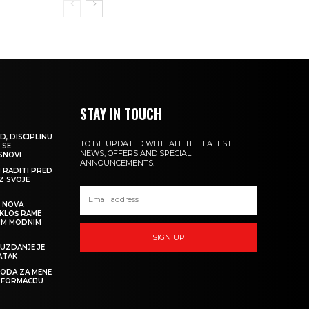
STAY IN TOUCH
D, DISCIPLINU
TO BE UPDATED WITH ALL THE LATEST
 SE
NEWS, OFFERS AND SPECIAL
 SNOVI
ANNOUNCEMENTS.
M RADITI PRED
IZ SVOJE
: NOVA
IKLOŠ RAME
KIM MODNIM
SIGN UP
UZDANJE JE
ATAK
 MODA ZA MENE
SFORMACIJU