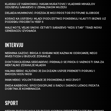
KLASIKA UZ HARMONIKU: HASAN MURATOVIĆ I VLADIMIR MIHAJLOV
ODUŠEVILI SARAJEVO U ZEMALJSKOM MUZEJU
DELAIDA MUMINOVIĆ: POEZIJA JE MOJ PROSTOR POTPUNE SLOBODE
KORACI KA USPJEHU: MLADI PODUZETNICI POKRENULI VLASTITI BIZNIS UZ
PODRŠKU PROJEKTA YEEP II
MALE NOTE, VELIKI SNOVI: ČETVRTI SARAJEVO “KIDS STAR” TRAŽI NOVU
GENERACIJU IZVOĐAČA
INTERVJU
NERMINA GAZDIĆ: BRIGA O ISHRANI NIJE KAZNA NI ODRICANJE, NEGO
INVESTICIJA U BUDUĆE ZDRAVLJE
DOKTORICA EDINA SERDAREVIĆ: PREMALO SE PRIČA O VAŽNOSTI SNA ZA
MENTALNO ZDRAVLJE MLADIH
HALIMA IŠERIĆ: KLJUČNO JE DA DIZAJN USPIJE PRENIJETI PORUKU I
EMOCIJU KOJU NOSI
IMAN MEKIĆ: VOLONTIRANJE JE PROMIJENILO MOJ ŽIVOT
ENIDA KAŠIBOVIĆ: SPOJ DISCIPLINE U RADU I JASNOG LIČNOG PEČATA
DOBITNA JE KOMBINACIJA
SPORT