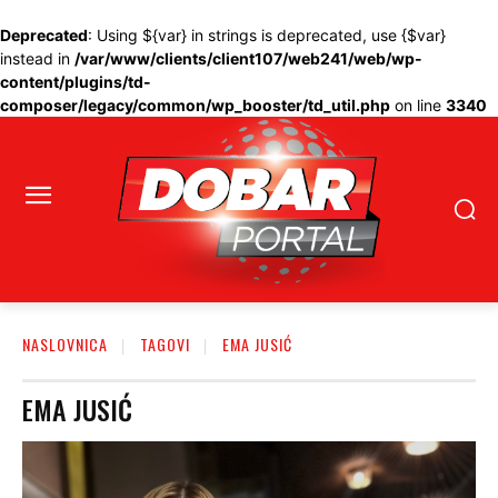
Deprecated
: Using ${var} in strings is deprecated, use {$var}
instead in
/var/www/clients/client107/web241/web/wp-
content/plugins/td-
composer/legacy/common/wp_booster/td_util.php
on line
3340
NASLOVNICA
TAGOVI
EMA JUSIĆ
EMA JUSIĆ