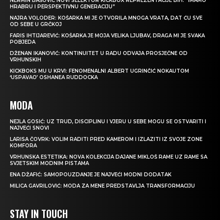
NERMIN BAŠOVIĆ NOVI SELEKTOR KICKBOX REPREZENTACIJE BIH: “IMAMO
HRABRU I PERSPEKTIVNU GENERACIJU”
NAJRA VOLODER: KOŠARKA MI JE OTVORILA MNOGA VRATA, DAT ĆU SVE
OD SEBE U GRČKOJ
FARIS IHTIJAREVIĆ: KOŠARKA JE MOJA VELIKA LJUBAV, DRAGA MI JE SVAKA
POBJEDA
DŽENAN IKANOVIĆ: KONTINUITET U RADU ODVAJA PROSJEČNE OD
VRHUNSKIH
KICKBOKS MU U KRVI: FENOMENALNI ALBERT UGRINČIĆ NOKAUTOM
‘USPAVAO’ OSHANEA RUDDOCKA
MODA
NEJLA GOSIĆ: UZ TRUD, DISCIPLINU I VJERU U SEBE MOGU SE OSTVARITI I
NAJVEĆI SNOVI
LARISA ČOVRK: VOLIM RADITI PRED KAMEROM I IZLAZITI IZ SVOJE ZONE
KOMFORA
VRHUNSKA ESTETIKA: NOVA KOLEKCIJA DAJANE MIKLOŠ RAME UZ RAME SA
SVJETSKIM MODNIM PISTAMA
ENA DŽAFIĆ: SAMOPOUZDANJE JE NAJVEĆI MODNI DODATAK
MILICA GAVRILOVIĆ: MODA ZA MENE PREDSTAVLJA TRANSFORMACIJU
STAY IN TOUCH