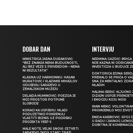
DOBAR DAN
INTERVJU
MINISTRICA JASNA DURAKOVIĆ:
NERMINA GAZDIĆ: BRIGA 
“BEZ ZNANJA NEMA BUDUĆNOSTI,
NIJE KAZNA NI ODRICANJ
ALI BEZ VEZE S PRIVREDOM – NEMA
INVESTICIJA U BUDUĆE 
NI REZULTATA”
DOKTORICA EDINA SERDA
KLASIKA UZ HARMONIKU: HASAN
PREMALO SE PRIČA O VA
MURATOVIĆ I VLADIMIR MIHAJLOV
SNA ZA MENTALNO ZDRA
ODUŠEVILI SARAJEVO U
MLADIH
ZEMALJSKOM MUZEJU
HALIMA IŠERIĆ: KLJUČNO 
DELAIDA MUMINOVIĆ: POEZIJA JE
DIZAJN USPIJE PRENIJE
MOJ PROSTOR POTPUNE
I EMOCIJU KOJU NOSI
SLOBODE
IMAN MEKIĆ: VOLONTIRAN
KORACI KA USPJEHU: MLADI
PROMIJENILO MOJ ŽIVOT
PODUZETNICI POKRENULI
ENIDA KAŠIBOVIĆ: SPOJ D
VLASTITI BIZNIS UZ PODRŠKU
U RADU I JASNOG LIČNO
PROJEKTA YEEP II
DOBITNA JE KOMBINACIJ
MALE NOTE, VELIKI SNOVI: ČETVRTI
SARAJEVO “KIDS STAR” TRAŽI