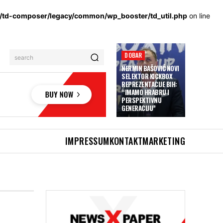
s/td-composer/legacy/common/wp_booster/td_util.php
on line
DOBAR
search
NERMIN BAŠOVIĆ NOVI
SELEKTOR KICKBOX
REPREZENTACIJE BIH:
“IMAMO HRABRU I
PERSPEKTIVNU
GENERACIJU”
IMPRESSUM
KONTAKT
MARKETING