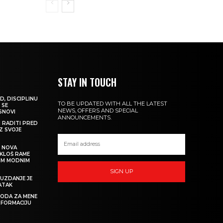
STAY IN TOUCH
D, DISCIPLINU
TO BE UPDATED WITH ALL THE LATEST
 SE
NEWS, OFFERS AND SPECIAL
 SNOVI
ANNOUNCEMENTS.
M RADITI PRED
IZ SVOJE
: NOVA
IKLOŠ RAME
KIM MODNIM
SIGN UP
UZDANJE JE
ATAK
 MODA ZA MENE
SFORMACIJU