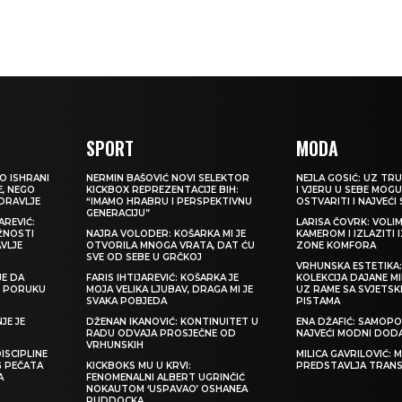
SPORT
MODA
O ISHRANI
NERMIN BAŠOVIĆ NOVI SELEKTOR
NEJLA GOSIĆ: UZ TRU
E, NEGO
KICKBOX REPREZENTACIJE BIH:
I VJERU U SEBE MOGU
ZDRAVLJE
“IMAMO HRABRU I PERSPEKTIVNU
OSTVARITI I NAJVEĆI
GENERACIJU”
REVIĆ:
LARISA ČOVRK: VOLI
ŽNOSTI
NAJRA VOLODER: KOŠARKA MI JE
KAMEROM I IZLAZITI 
VLJE
OTVORILA MNOGA VRATA, DAT ĆU
ZONE KOMFORA
SVE OD SEBE U GRČKOJ
VRHUNSKA ESTETIKA
JE DA
FARIS IHTIJAREVIĆ: KOŠARKA JE
KOLEKCIJA DAJANE M
TI PORUKU
MOJA VELIKA LJUBAV, DRAGA MI JE
UZ RAME SA SVJETS
SVAKA POBJEDA
PISTAMA
JE JE
DŽENAN IKANOVIĆ: KONTINUITET U
ENA DŽAFIĆ: SAMOPO
RADU ODVAJA PROSJEČNE OD
NAJVEĆI MODNI DOD
VRHUNSKIH
ISCIPLINE
MILICA GAVRILOVIĆ:
G PEČATA
KICKBOKS MU U KRVI:
PREDSTAVLJA TRAN
A
FENOMENALNI ALBERT UGRINČIĆ
NOKAUTOM ‘USPAVAO’ OSHANEA
RUDDOCKA