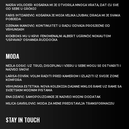
NAJRA VOLODER: KOŠARKA MI JE OTVORILA MNOGA VRATA, DAT ĆU SVE
OD SEBE U GRČKOJ
FARIS IHTIJAREVIĆ: KOŠARKA JE MOJA VELIKA LJUBAV, DRAGA MI JE SVAKA
POBJEDA
DŽENAN IKANOVIĆ: KONTINUITET U RADU ODVAJA PROSJEČNE OD
VRHUNSKIH
KICKBOKS MU U KRVI: FENOMENALNI ALBERT UGRINČIĆ NOKAUTOM
‘USPAVAO’ OSHANEA RUDDOCKA
MODA
NEJLA GOSIĆ: UZ TRUD, DISCIPLINU I VJERU U SEBE MOGU SE OSTVARITI I
NAJVEĆI SNOVI
LARISA ČOVRK: VOLIM RADITI PRED KAMEROM I IZLAZITI IZ SVOJE ZONE
KOMFORA
VRHUNSKA ESTETIKA: NOVA KOLEKCIJA DAJANE MIKLOŠ RAME UZ RAME SA
SVJETSKIM MODNIM PISTAMA
ENA DŽAFIĆ: SAMOPOUZDANJE JE NAJVEĆI MODNI DODATAK
MILICA GAVRILOVIĆ: MODA ZA MENE PREDSTAVLJA TRANSFORMACIJU
STAY IN TOUCH