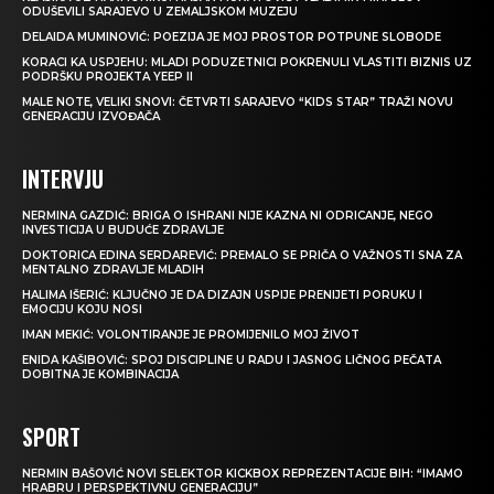
ODUŠEVILI SARAJEVO U ZEMALJSKOM MUZEJU
DELAIDA MUMINOVIĆ: POEZIJA JE MOJ PROSTOR POTPUNE SLOBODE
KORACI KA USPJEHU: MLADI PODUZETNICI POKRENULI VLASTITI BIZNIS UZ
PODRŠKU PROJEKTA YEEP II
MALE NOTE, VELIKI SNOVI: ČETVRTI SARAJEVO “KIDS STAR” TRAŽI NOVU
GENERACIJU IZVOĐAČA
INTERVJU
NERMINA GAZDIĆ: BRIGA O ISHRANI NIJE KAZNA NI ODRICANJE, NEGO
INVESTICIJA U BUDUĆE ZDRAVLJE
DOKTORICA EDINA SERDAREVIĆ: PREMALO SE PRIČA O VAŽNOSTI SNA ZA
MENTALNO ZDRAVLJE MLADIH
HALIMA IŠERIĆ: KLJUČNO JE DA DIZAJN USPIJE PRENIJETI PORUKU I
EMOCIJU KOJU NOSI
IMAN MEKIĆ: VOLONTIRANJE JE PROMIJENILO MOJ ŽIVOT
ENIDA KAŠIBOVIĆ: SPOJ DISCIPLINE U RADU I JASNOG LIČNOG PEČATA
DOBITNA JE KOMBINACIJA
SPORT
NERMIN BAŠOVIĆ NOVI SELEKTOR KICKBOX REPREZENTACIJE BIH: “IMAMO
HRABRU I PERSPEKTIVNU GENERACIJU”