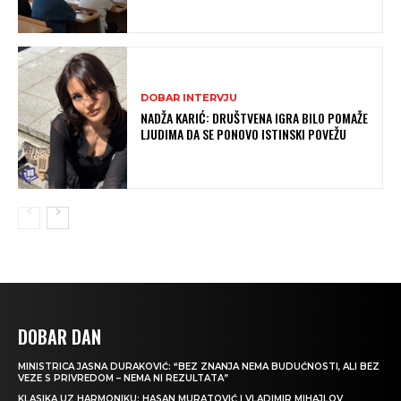
DOBAR INTERVJU
NADŽA KARIĆ: DRUŠTVENA IGRA BILO POMAŽE
LJUDIMA DA SE PONOVO ISTINSKI POVEŽU
DOBAR DAN
MINISTRICA JASNA DURAKOVIĆ: “BEZ ZNANJA NEMA BUDUĆNOSTI, ALI BEZ
VEZE S PRIVREDOM – NEMA NI REZULTATA”
KLASIKA UZ HARMONIKU: HASAN MURATOVIĆ I VLADIMIR MIHAJLOV