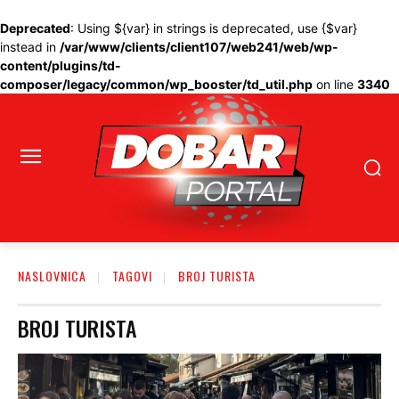
Deprecated
: Using ${var} in strings is deprecated, use {$var}
instead in
/var/www/clients/client107/web241/web/wp-
content/plugins/td-
composer/legacy/common/wp_booster/td_util.php
on line
3340
NASLOVNICA
TAGOVI
BROJ TURISTA
BROJ TURISTA