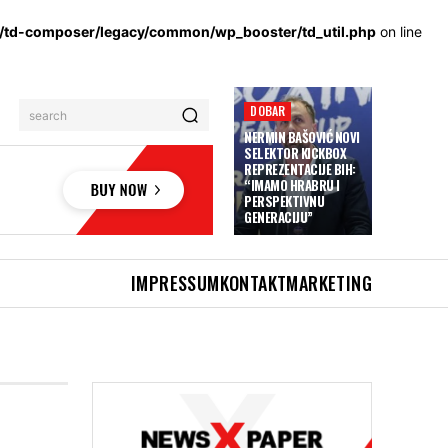
s/td-composer/legacy/common/wp_booster/td_util.php
on line
DOBAR
search
NERMIN BAŠOVIĆ NOVI
SELEKTOR KICKBOX
REPREZENTACIJE BIH:
“IMAMO HRABRU I
PERSPEKTIVNU
GENERACIJU”
IMPRESSUM
KONTAKT
MARKETING