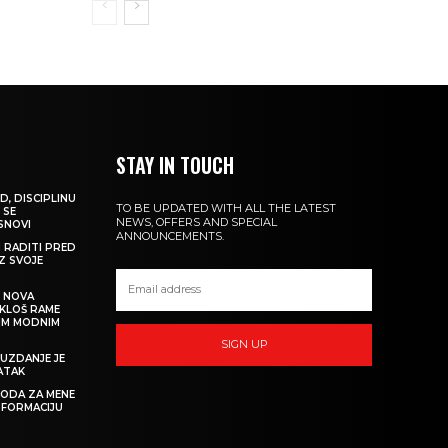
STAY IN TOUCH
D, DISCIPLINU
TO BE UPDATED WITH ALL THE LATEST
 SE
NEWS, OFFERS AND SPECIAL
 SNOVI
ANNOUNCEMENTS.
M RADITI PRED
IZ SVOJE
: NOVA
IKLOŠ RAME
KIM MODNIM
SIGN UP
UZDANJE JE
ATAK
 MODA ZA MENE
SFORMACIJU