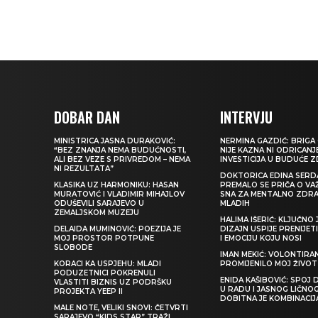
DOBAR DAN
INTERVJU
MINISTRICA JASNA DURAKOVIĆ:
NERMINA GAZDIĆ: BRIGA 
“BEZ ZNANJA NEMA BUDUĆNOSTI,
NIJE KAZNA NI ODRICANJ
ALI BEZ VEZE S PRIVREDOM – NEMA
INVESTICIJA U BUDUĆE 
NI REZULTATA”
DOKTORICA EDINA SERDA
KLASIKA UZ HARMONIKU: HASAN
PREMALO SE PRIČA O VA
MURATOVIĆ I VLADIMIR MIHAJLOV
SNA ZA MENTALNO ZDRA
ODUŠEVILI SARAJEVO U
MLADIH
ZEMALJSKOM MUZEJU
HALIMA IŠERIĆ: KLJUČNO 
DELAIDA MUMINOVIĆ: POEZIJA JE
DIZAJN USPIJE PRENIJE
MOJ PROSTOR POTPUNE
I EMOCIJU KOJU NOSI
SLOBODE
IMAN MEKIĆ: VOLONTIRAN
KORACI KA USPJEHU: MLADI
PROMIJENILO MOJ ŽIVOT
PODUZETNICI POKRENULI
ENIDA KAŠIBOVIĆ: SPOJ D
VLASTITI BIZNIS UZ PODRŠKU
U RADU I JASNOG LIČNO
PROJEKTA YEEP II
DOBITNA JE KOMBINACIJ
MALE NOTE, VELIKI SNOVI: ČETVRTI
SARAJEVO “KIDS STAR” TRAŽI