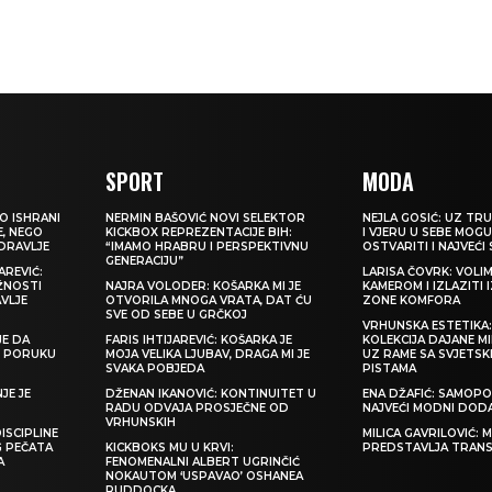
SPORT
MODA
O ISHRANI
NERMIN BAŠOVIĆ NOVI SELEKTOR
NEJLA GOSIĆ: UZ TRU
E, NEGO
KICKBOX REPREZENTACIJE BIH:
I VJERU U SEBE MOGU
ZDRAVLJE
“IMAMO HRABRU I PERSPEKTIVNU
OSTVARITI I NAJVEĆI
GENERACIJU”
REVIĆ:
LARISA ČOVRK: VOLI
ŽNOSTI
NAJRA VOLODER: KOŠARKA MI JE
KAMEROM I IZLAZITI 
VLJE
OTVORILA MNOGA VRATA, DAT ĆU
ZONE KOMFORA
SVE OD SEBE U GRČKOJ
VRHUNSKA ESTETIKA
JE DA
FARIS IHTIJAREVIĆ: KOŠARKA JE
KOLEKCIJA DAJANE M
TI PORUKU
MOJA VELIKA LJUBAV, DRAGA MI JE
UZ RAME SA SVJETS
SVAKA POBJEDA
PISTAMA
JE JE
DŽENAN IKANOVIĆ: KONTINUITET U
ENA DŽAFIĆ: SAMOPO
RADU ODVAJA PROSJEČNE OD
NAJVEĆI MODNI DOD
VRHUNSKIH
ISCIPLINE
MILICA GAVRILOVIĆ:
G PEČATA
KICKBOKS MU U KRVI:
PREDSTAVLJA TRAN
A
FENOMENALNI ALBERT UGRINČIĆ
NOKAUTOM ‘USPAVAO’ OSHANEA
RUDDOCKA