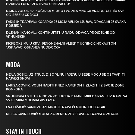
NERMIN BAŠOVIĆ NOVI SELEKTOR KICKBOX REPREZENTACIJE BIH: “IMAMO
HRABRU I PERSPEKTIVNU GENERACIJU”
NAJRA VOLODER: KOŠARKA MI JE OTVORILA MNOGA VRATA, DAT ĆU SVE
OD SEBE U GRČKOJ
FARIS IHTIJAREVIĆ: KOŠARKA JE MOJA VELIKA LJUBAV, DRAGA MI JE SVAKA
POBJEDA
DŽENAN IKANOVIĆ: KONTINUITET U RADU ODVAJA PROSJEČNE OD
VRHUNSKIH
KICKBOKS MU U KRVI: FENOMENALNI ALBERT UGRINČIĆ NOKAUTOM
‘USPAVAO’ OSHANEA RUDDOCKA
MODA
NEJLA GOSIĆ: UZ TRUD, DISCIPLINU I VJERU U SEBE MOGU SE OSTVARITI I
NAJVEĆI SNOVI
LARISA ČOVRK: VOLIM RADITI PRED KAMEROM I IZLAZITI IZ SVOJE ZONE
KOMFORA
VRHUNSKA ESTETIKA: NOVA KOLEKCIJA DAJANE MIKLOŠ RAME UZ RAME SA
SVJETSKIM MODNIM PISTAMA
ENA DŽAFIĆ: SAMOPOUZDANJE JE NAJVEĆI MODNI DODATAK
MILICA GAVRILOVIĆ: MODA ZA MENE PREDSTAVLJA TRANSFORMACIJU
STAY IN TOUCH