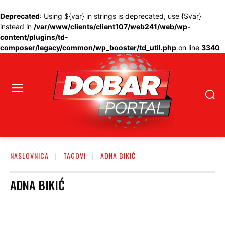
Deprecated
: Using ${var} in strings is deprecated, use {$var}
instead in
/var/www/clients/client107/web241/web/wp-
content/plugins/td-
composer/legacy/common/wp_booster/td_util.php
on line
3340
NASLOVNICA
TAGOVI
ADNA BIKIĆ
ADNA BIKIĆ