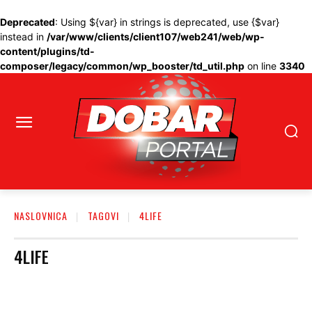
Deprecated
: Using ${var} in strings is deprecated, use {$var}
instead in
/var/www/clients/client107/web241/web/wp-
content/plugins/td-
composer/legacy/common/wp_booster/td_util.php
on line
3340
NASLOVNICA
TAGOVI
4LIFE
4LIFE