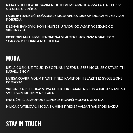
NAJRA VOLODER: KOŠARKA MI JE OTVORILA MNOGA VRATA, DAT ĆU SVE
OD SEBE U GRČKOJ
FARIS IHTIJAREVIĆ: KOŠARKA JE MOJA VELIKA LJUBAV, DRAGA MI JE SVAKA
POBJEDA
DŽENAN IKANOVIĆ: KONTINUITET U RADU ODVAJA PROSJEČNE OD
VRHUNSKIH
KICKBOKS MU U KRVI: FENOMENALNI ALBERT UGRINČIĆ NOKAUTOM
‘USPAVAO’ OSHANEA RUDDOCKA
MODA
NEJLA GOSIĆ: UZ TRUD, DISCIPLINU I VJERU U SEBE MOGU SE OSTVARITI I
NAJVEĆI SNOVI
LARISA ČOVRK: VOLIM RADITI PRED KAMEROM I IZLAZITI IZ SVOJE ZONE
KOMFORA
VRHUNSKA ESTETIKA: NOVA KOLEKCIJA DAJANE MIKLOŠ RAME UZ RAME SA
SVJETSKIM MODNIM PISTAMA
ENA DŽAFIĆ: SAMOPOUZDANJE JE NAJVEĆI MODNI DODATAK
MILICA GAVRILOVIĆ: MODA ZA MENE PREDSTAVLJA TRANSFORMACIJU
STAY IN TOUCH