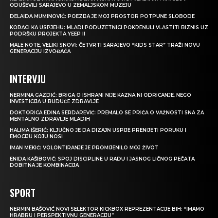
ODUŠEVILI SARAJEVO U ZEMALJSKOM MUZEJU
DELAIDA MUMINOVIĆ: POEZIJA JE MOJ PROSTOR POTPUNE SLOBODE
KORACI KA USPJEHU: MLADI PODUZETNICI POKRENULI VLASTITI BIZNIS UZ
PODRŠKU PROJEKTA YEEP II
MALE NOTE, VELIKI SNOVI: ČETVRTI SARAJEVO “KIDS STAR” TRAŽI NOVU
GENERACIJU IZVOĐAČA
INTERVJU
NERMINA GAZDIĆ: BRIGA O ISHRANI NIJE KAZNA NI ODRICANJE, NEGO
INVESTICIJA U BUDUĆE ZDRAVLJE
DOKTORICA EDINA SERDAREVIĆ: PREMALO SE PRIČA O VAŽNOSTI SNA ZA
MENTALNO ZDRAVLJE MLADIH
HALIMA IŠERIĆ: KLJUČNO JE DA DIZAJN USPIJE PRENIJETI PORUKU I
EMOCIJU KOJU NOSI
IMAN MEKIĆ: VOLONTIRANJE JE PROMIJENILO MOJ ŽIVOT
ENIDA KAŠIBOVIĆ: SPOJ DISCIPLINE U RADU I JASNOG LIČNOG PEČATA
DOBITNA JE KOMBINACIJA
SPORT
NERMIN BAŠOVIĆ NOVI SELEKTOR KICKBOX REPREZENTACIJE BIH: “IMAMO
HRABRU I PERSPEKTIVNU GENERACIJU”