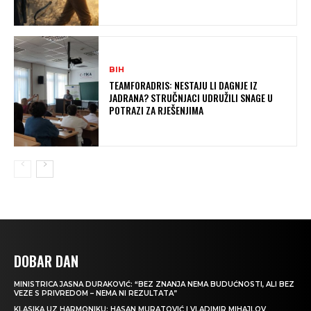
BIH
TEAMFORADRIS: NESTAJU LI DAGNJE IZ
JADRANA? STRUČNJACI UDRUŽILI SNAGE U
POTRAZI ZA RJEŠENJIMA
DOBAR DAN
MINISTRICA JASNA DURAKOVIĆ: “BEZ ZNANJA NEMA BUDUĆNOSTI, ALI BEZ
VEZE S PRIVREDOM – NEMA NI REZULTATA”
KLASIKA UZ HARMONIKU: HASAN MURATOVIĆ I VLADIMIR MIHAJLOV