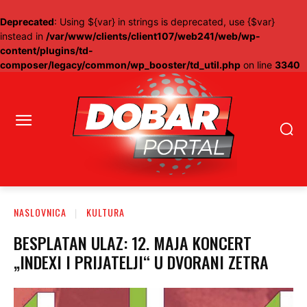
Deprecated
: Using ${var} in strings is deprecated, use {$var}
instead in
/var/www/clients/client107/web241/web/wp-
content/plugins/td-
composer/legacy/common/wp_booster/td_util.php
on line
3340
NASLOVNICA
KULTURA
BESPLATAN ULAZ: 12. MAJA KONCERT
„INDEXI I PRIJATELJI“ U DVORANI ZETRA