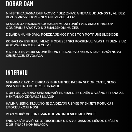
DOBAR DAN
MINISTRICA JASNA DURAKOVIĆ: “BEZ ZNANJA NEMA BUDUĆNOSTI, ALI BEZ
VEZE S PRIVREDOM – NEMA NI REZULTATA”
KLASIKA UZ HARMONIKU: HASAN MURATOVIĆ I VLADIMIR MIHAJLOV
ODUŠEVILI SARAJEVO U ZEMALJSKOM MUZEJU
DELAIDA MUMINOVIĆ: POEZIJA JE MOJ PROSTOR POTPUNE SLOBODE
KORACI KA USPJEHU: MLADI PODUZETNICI POKRENULI VLASTITI BIZNIS UZ
PODRŠKU PROJEKTA YEEP II
MALE NOTE, VELIKI SNOVI: ČETVRTI SARAJEVO “KIDS STAR” TRAŽI NOVU
GENERACIJU IZVOĐAČA
INTERVJU
NERMINA GAZDIĆ: BRIGA O ISHRANI NIJE KAZNA NI ODRICANJE, NEGO
INVESTICIJA U BUDUĆE ZDRAVLJE
DOKTORICA EDINA SERDAREVIĆ: PREMALO SE PRIČA O VAŽNOSTI SNA ZA
MENTALNO ZDRAVLJE MLADIH
HALIMA IŠERIĆ: KLJUČNO JE DA DIZAJN USPIJE PRENIJETI PORUKU I
EMOCIJU KOJU NOSI
IMAN MEKIĆ: VOLONTIRANJE JE PROMIJENILO MOJ ŽIVOT
ENIDA KAŠIBOVIĆ: SPOJ DISCIPLINE U RADU I JASNOG LIČNOG PEČATA
DOBITNA JE KOMBINACIJA