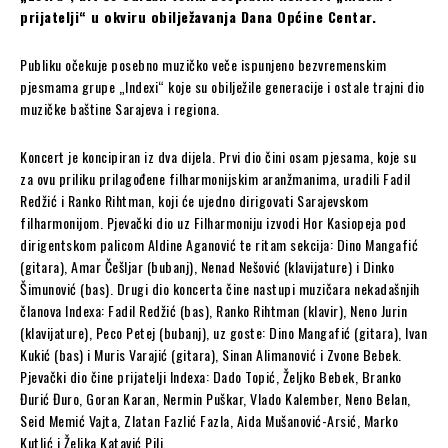
prijatelji“ u okviru obilježavanja Dana Općine Centar.
Publiku očekuje posebno muzičko veče ispunjeno bezvremenskim
pjesmama grupe „Indexi“ koje su obilježile generacije i ostale trajni dio
muzičke baštine Sarajeva i regiona.
Koncert je koncipiran iz dva dijela. Prvi dio čini osam pjesama, koje su
za ovu priliku prilagođene filharmonijskim aranžmanima, uradili Fadil
Redžić i Ranko Rihtman, koji će ujedno dirigovati Sarajevskom
filharmonijom. Pjevački dio uz Filharmoniju izvodi Hor Kasiopeja pod
dirigentskom palicom Aldine Aganović te ritam sekcija: Dino Mangafić
(gitara), Amar Češljar (bubanj), Nenad Nešović (klavijature) i Dinko
Šimunović (bas). Drugi dio koncerta čine nastupi muzičara nekadašnjih
članova Indexa: Fadil Redžić (bas), Ranko Rihtman (klavir), Neno Jurin
(klavijature), Peco Petej (bubanj), uz goste: Dino Mangafić (gitara), Ivan
Kukić (bas) i Muris Varajić (gitara), Sinan Alimanović i Zvone Bebek.
Pjevački dio čine prijatelji Indexa: Dado Topić, Željko Bebek, Branko
Đurić Đuro, Goran Karan, Nermin Puškar, Vlado Kalember, Neno Belan,
Seid Memić Vajta, Zlatan Fazlić Fazla, Aida Mušanović-Arsić, Marko
Kutlić i Željka Katavić Pilj.