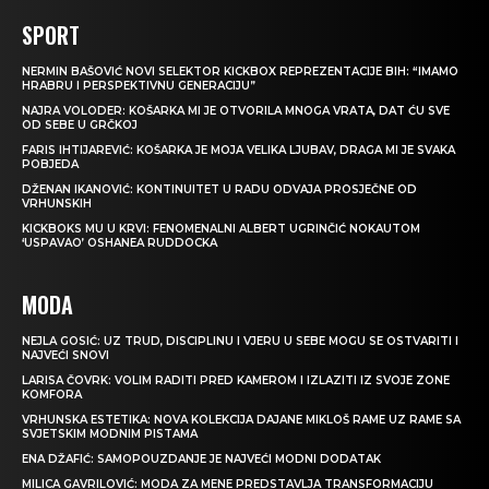
SPORT
NERMIN BAŠOVIĆ NOVI SELEKTOR KICKBOX REPREZENTACIJE BIH: “IMAMO
HRABRU I PERSPEKTIVNU GENERACIJU”
NAJRA VOLODER: KOŠARKA MI JE OTVORILA MNOGA VRATA, DAT ĆU SVE
OD SEBE U GRČKOJ
FARIS IHTIJAREVIĆ: KOŠARKA JE MOJA VELIKA LJUBAV, DRAGA MI JE SVAKA
POBJEDA
DŽENAN IKANOVIĆ: KONTINUITET U RADU ODVAJA PROSJEČNE OD
VRHUNSKIH
KICKBOKS MU U KRVI: FENOMENALNI ALBERT UGRINČIĆ NOKAUTOM
‘USPAVAO’ OSHANEA RUDDOCKA
MODA
NEJLA GOSIĆ: UZ TRUD, DISCIPLINU I VJERU U SEBE MOGU SE OSTVARITI I
NAJVEĆI SNOVI
LARISA ČOVRK: VOLIM RADITI PRED KAMEROM I IZLAZITI IZ SVOJE ZONE
KOMFORA
VRHUNSKA ESTETIKA: NOVA KOLEKCIJA DAJANE MIKLOŠ RAME UZ RAME SA
SVJETSKIM MODNIM PISTAMA
ENA DŽAFIĆ: SAMOPOUZDANJE JE NAJVEĆI MODNI DODATAK
MILICA GAVRILOVIĆ: MODA ZA MENE PREDSTAVLJA TRANSFORMACIJU