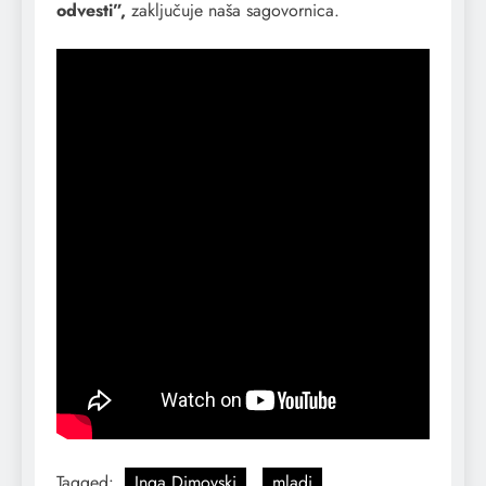
odvesti”,
zaključuje naša sagovornica.
Tagged:
Inga Dimovski
mladi