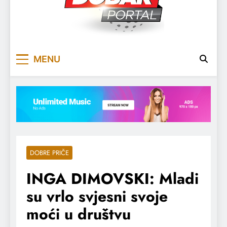
DOBARPORTAL
DOBAR, ZA DOBAR DAN
MENU
DOBRE PRIČE
INGA DIMOVSKI: Mladi
su vrlo svjesni svoje
moći u društvu