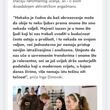
značaju neformalnog učenja, ali i o svom
dosadašnjem aktivističkom angažmanu.
“Nekako je čudno da baš obrazovanje može
da ubije tu neku ljubav prema onome što smo
nekada voljeli. Najveći izazov je u tome što
ljudi koji bi nas trebali uvoditi u budućnost
često ostaju u prošlosti, i to nekada ne svojom
voljom, već jednostavno jer nemaju pristup
novijim istraživanjima i analizama. Umjesto da
nas uče o savremenim trendovima i onome što
je relevantno, oni se još uvijek drže zastarjelih
podataka koji u modernom svijetu, u kojem
danas živimo, više nemaju istu težinu niti
tačnost”,
priča Inga Dimovski.