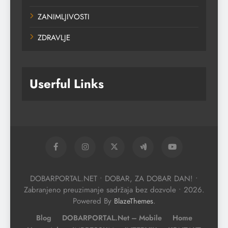
ZANIMLJIVOSTI
ZDRAVLJE
Userful Links
DOBARPORTAL.NET • DOBAR, ZA DOBAR DAN! •
Zabranjeno preuzimanje sadržaja bez dozvole • 2026.
Powered By
.
BlazeThemes
Blog
DOBARPORTAL.net – Mobile
Home