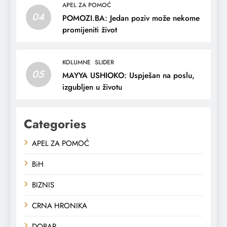
APEL ZA POMOĆ
04
POMOZI.BA: Jedan poziv može nekome
promijeniti život
KOLUMNE
SLIDER
05
MAYYA USHIOKO: Uspješan na poslu,
izgubljen u životu
Categories
APEL ZA POMOĆ
BiH
BIZNIS
CRNA HRONIKA
DOBAR