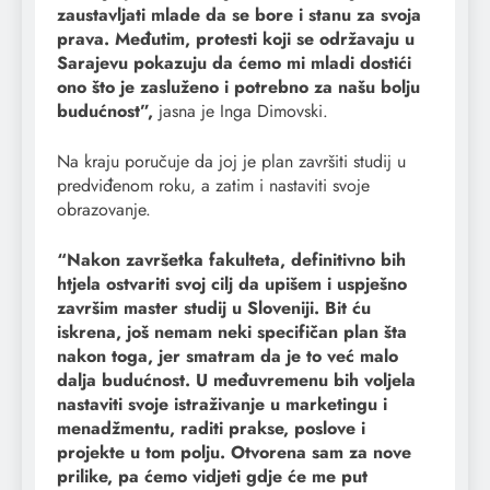
zaustavljati mlade da se bore i stanu za svoja
prava. Međutim, protesti koji se održavaju u
Sarajevu pokazuju da ćemo mi mladi dostići
ono što je zasluženo i potrebno za našu bolju
budućnost”,
jasna je Inga Dimovski.
Na kraju poručuje da joj je plan završiti studij u
predviđenom roku, a zatim i nastaviti svoje
obrazovanje.
“Nakon završetka fakulteta, definitivno bih
htjela ostvariti svoj cilj da upišem i uspješno
završim master studij u Sloveniji. Bit ću
iskrena, još nemam neki specifičan plan šta
nakon toga, jer smatram da je to već malo
dalja budućnost. U međuvremenu bih voljela
nastaviti svoje istraživanje u marketingu i
menadžmentu, raditi prakse, poslove i
projekte u tom polju. Otvorena sam za nove
prilike, pa ćemo vidjeti gdje će me put