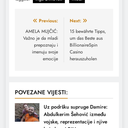
Navigacija
Previous:
Next:
članaka
AMELA MUJČIĆ:
15 bewährte Tipps,
Važno je da mladi
um das Beste aus
prepoznaju i
BillionaireSpin
imenuju svoje
Casino
emocije
herauszuholen
POVEZANE VIJESTI:
Uz podršku supruge Damire:
Abdulkerim Šehović između
vojske, reprezentacije i njive