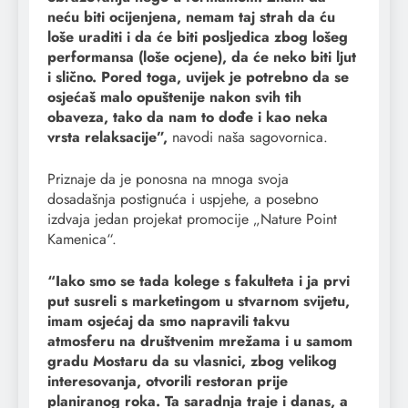
neću biti ocijenjena, nemam taj strah da ću
loše uraditi i da će biti posljedica zbog lošeg
performansa (loše ocjene), da će neko biti ljut
i slično. Pored toga, uvijek je potrebno da se
osjećaš malo opuštenije nakon svih tih
obaveza, tako da nam to dođe i kao neka
vrsta relaksacije”,
navodi naša sagovornica.
Priznaje da je ponosna na mnoga svoja
dosadašnja postignuća i uspjehe, a posebno
izdvaja jedan projekat promocije „Nature Point
Kamenica“.
“Iako smo se tada kolege s fakulteta i ja prvi
put susreli s marketingom u stvarnom svijetu,
imam osjećaj da smo napravili takvu
atmosferu na društvenim mrežama i u samom
gradu Mostaru da su vlasnici, zbog velikog
interesovanja, otvorili restoran prije
planiranog roka. Ta saradnja traje i danas, a