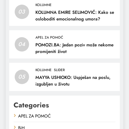
KOLUMNE
03
KOLUMNA EMIRE SELIMOVIĆ: Kako se
osloboditi emocionalnog umora?
APEL ZA POMOĆ
04
POMOZI.BA: Jedan poziv može nekome
promijeniti život
KOLUMNE
SLIDER
05
MAYYA USHIOKO: Uspješan na poslu,
izgubljen u životu
Categories
APEL ZA POMOĆ
BiH