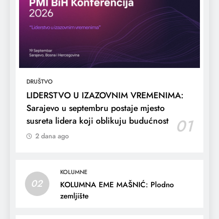
DRUŠTVO
LIDERSTVO U IZAZOVNIM VREMENIMA:
Sarajevo u septembru postaje mjesto
susreta lidera koji oblikuju budućnost
01
2 dana ago
KOLUMNE
02
KOLUMNA EME MAŠNIĆ: Plodno
zemljište