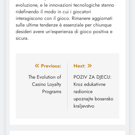
evoluzione, e le innovazioni tecnologiche stanno
ridefinendo il modo in cui i giocatori
interagiscono con il gioco. Rimanere aggiornati
sulle ultime tendenze è essenziale per chiunque
desideri avere un'esperienza di gioco positiva e
sicura.
Navigacija
Previous:
Next:
članaka
The Evolution of
POZIV ZA DJECU:
Casino Loyalty
Kroz edukativne
Programs
radionice
upoznajte bosansko
kraljevstvo