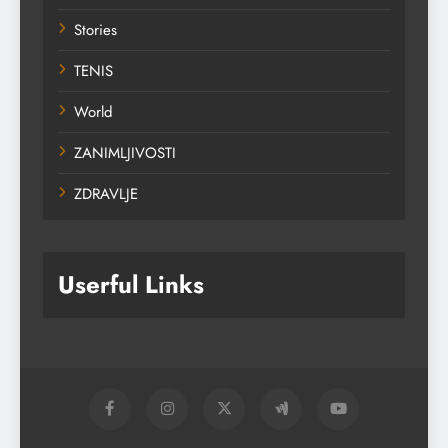
Stories
TENIS
World
ZANIMLJIVOSTI
ZDRAVLJE
Userful Links