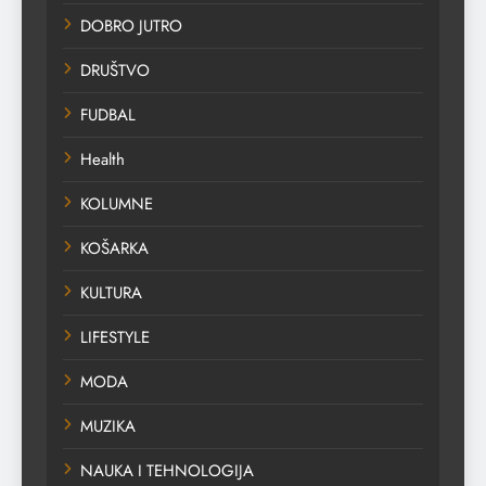
DOBRO JUTRO
DRUŠTVO
FUDBAL
Health
KOLUMNE
KOŠARKA
KULTURA
LIFESTYLE
MODA
MUZIKA
NAUKA I TEHNOLOGIJA