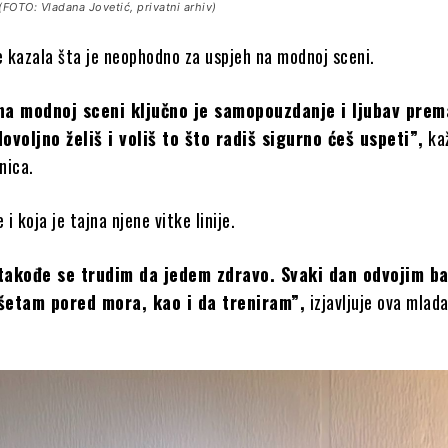
(FOTO: Vladana Jovetić, privatni arhiv)
 kazala šta je neophodno za uspjeh na modnoj sceni.
na modnoj sceni ključno je samopouzdanje i ljubav pre
ovoljno želiš i voliš to što radiš sigurno ćeš uspeti”,
ka
nica.
 i koja je tajna njene vitke linije.
takođe se trudim da jedem zdravo. Svaki dan odvojim ba
šetam pored mora, kao i da treniram”,
izjavljuje ova mlad