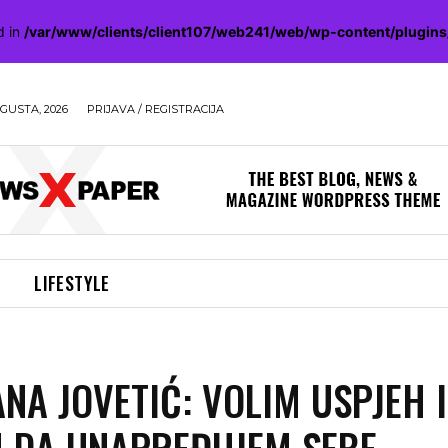
d in
/var/www/clients/client107/web241/web/wp-content/plugin
GUSTA, 2026
PRIJAVA / REGISTRACIJA
LIFESTYLE
NA JOVETIĆ: VOLIM USPJEH I
 DA UNAPREĐUJEM SEBE