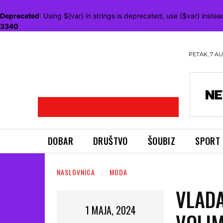
Deprecated
: Using ${var} in strings is deprecated, use {$var} instea
3340
PETAK, 7 AU
DOBAR
DRUŠTVO
ŠOUBIZ
SPORT
NASLOVNICA
MODA
VLADA
1 MAJA, 2024
VOLIM