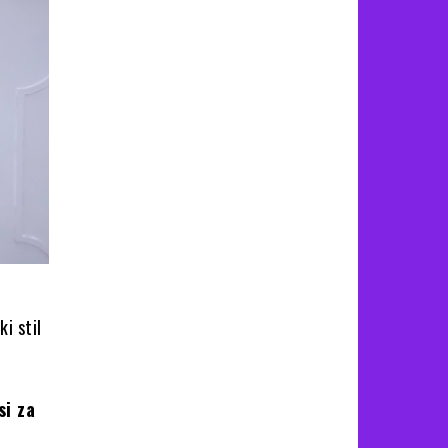
i stil
si za
h