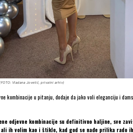
(FOTO: Vladana Jovetić, privatni arhiv)
ne kombinacije u pitanju, dodaje da jako voli eleganciju i damsk
ene odjevne kombinacije su definitivno haljine, sve zavi
 ali ih volim kao i štikle, kad god se nađe prilika rado i