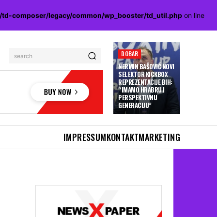
s/td-composer/legacy/common/wp_booster/td_util.php
on line
DOBAR
search
NERMIN BAŠOVIĆ NOVI
SELEKTOR KICKBOX
REPREZENTACIJE BIH:
“IMAMO HRABRU I
PERSPEKTIVNU
GENERACIJU”
IMPRESSUM
KONTAKT
MARKETING