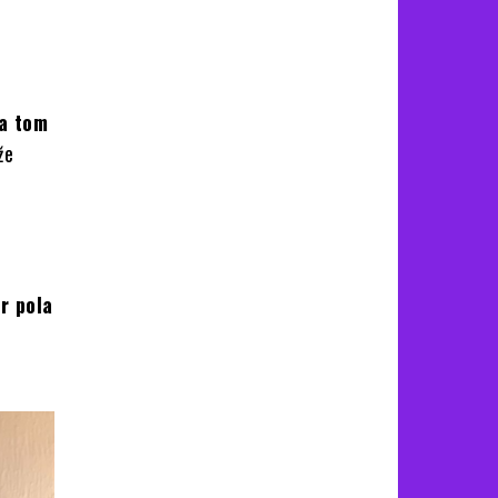
ma tom
že
r pola
a