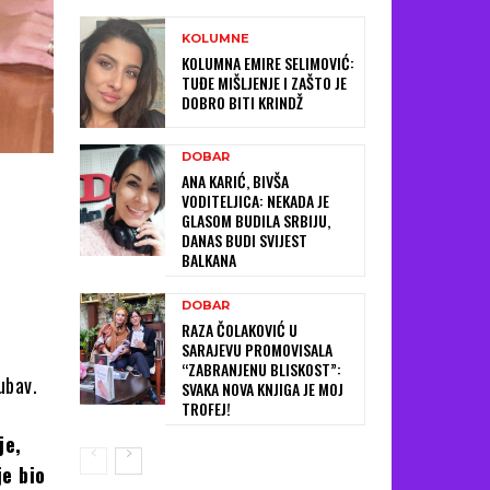
KOLUMNE
KOLUMNA EMIRE SELIMOVIĆ:
TUĐE MIŠLJENJE I ZAŠTO JE
DOBRO BITI KRINDŽ
DOBAR
ANA KARIĆ, BIVŠA
VODITELJICA: NEKADA JE
GLASOM BUDILA SRBIJU,
DANAS BUDI SVIJEST
BALKANA
DOBAR
RAZA ČOLAKOVIĆ U
SARAJEVU PROMOVISALA
“ZABRANJENU BLISKOST”:
ubav.
SVAKA NOVA KNJIGA JE MOJ
TROFEJ!
je,
je bio