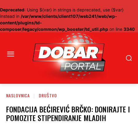
Deprecated
: Using ${var} in strings is deprecated, use {$var}
instead in
/var/www/clients/client107/web241/web/wp-
content/plugins/td-
composer/legacy/common/wp_booster/td_util.php
on line
3340
NASLOVNICA
DRUŠTVO
FONDACIJA BEĆIREVIĆ BRČKO: DONIRAJTE I
POMOZITE STIPENDIRANJE MLADIH