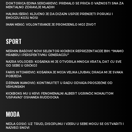
DOKTORICA EDINA SERDAREVIĆ: PREMALO SE PRIČA O VAŽNOSTI SNA ZA
MENTALNO ZDRAVLJE MLADIH
HALIMA IŠERIĆ: KLJUČNO JE DA DIZAJN USPIJE PRENIJETI PORUKU I
EMOCIJU KOJU NOSI
IMAN MEKIĆ: VOLONTIRANJE JE PROMIJENILO MOJ ŽIVOT
SPORT
NERMIN BAŠOVIĆ NOVI SELEKTOR KICKBOX REPREZENTACIJE BIH: “IMAMO
HRABRU I PERSPEKTIVNU GENERACIJU”
NAJRA VOLODER: KOŠARKA MI JE OTVORILA MNOGA VRATA, DAT ĆU SVE
OD SEBE U GRČKOJ
FARIS IHTIJAREVIĆ: KOŠARKA JE MOJA VELIKA LJUBAV, DRAGA MI JE SVAKA
POBJEDA
DŽENAN IKANOVIĆ: KONTINUITET U RADU ODVAJA PROSJEČNE OD
VRHUNSKIH
KICKBOKS MU U KRVI: FENOMENALNI ALBERT UGRINČIĆ NOKAUTOM
‘USPAVAO’ OSHANEA RUDDOCKA
MODA
NEJLA GOSIĆ: UZ TRUD, DISCIPLINU I VJERU U SEBE MOGU SE OSTVARITI I
NAJVEĆI SNOVI