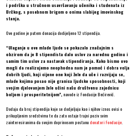
i podrška u stručnom usavršavanju učenika i studenata iz
Brčkog, s posebnom brigom o onima slabijeg imovinskog
stanja.
Ove godine je putem donacija dodijeljeno 12 stipendija.
“Ulaganje u ove mlade ljude se pokazalo značajnim s
obzirom da je 8 stipendista dalo uslov za narednu godinu i
samim tim uslov za nastavak stipendiranja. Kako bismo ovo
mogli da realizujemo neophodna nam je pomoć i dobra volja
dobrih ljudi, koji cijene one koji žele da uče i razvijaju se,
mlade kojima posao nije granica ljudske sposobnosti, koji
svojim djelovanjem žele učini našu društvenu zajednicu
boljom i prosperitetnijom”,
navode iz Fondacije Bećirević.
Dodaju da broj stipendija koje se dodjeljuju kao i njihov iznos ovisi o
prikupljenim sredstvima te da zato ostaje trajni poziv svim
zainteresiranima da svojim doprinosom postanu
donatori Fondacije
.