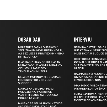
DOBAR DAN
INTERVJU
MINISTRICA JASNA DURAKOVIĆ:
NERMINA GAZDIĆ: BRIGA 
“BEZ ZNANJA NEMA BUDUĆNOSTI,
NIJE KAZNA NI ODRICANJ
ALI BEZ VEZE S PRIVREDOM – NEMA
INVESTICIJA U BUDUĆE 
NI REZULTATA”
DOKTORICA EDINA SERDA
KLASIKA UZ HARMONIKU: HASAN
PREMALO SE PRIČA O VA
MURATOVIĆ I VLADIMIR MIHAJLOV
SNA ZA MENTALNO ZDRA
ODUŠEVILI SARAJEVO U
MLADIH
ZEMALJSKOM MUZEJU
HALIMA IŠERIĆ: KLJUČNO 
DELAIDA MUMINOVIĆ: POEZIJA JE
DIZAJN USPIJE PRENIJE
MOJ PROSTOR POTPUNE
I EMOCIJU KOJU NOSI
SLOBODE
IMAN MEKIĆ: VOLONTIRAN
KORACI KA USPJEHU: MLADI
PROMIJENILO MOJ ŽIVOT
PODUZETNICI POKRENULI
ENIDA KAŠIBOVIĆ: SPOJ D
VLASTITI BIZNIS UZ PODRŠKU
U RADU I JASNOG LIČNO
PROJEKTA YEEP II
DOBITNA JE KOMBINACIJ
MALE NOTE, VELIKI SNOVI: ČETVRTI
SARAJEVO “KIDS STAR” TRAŽI