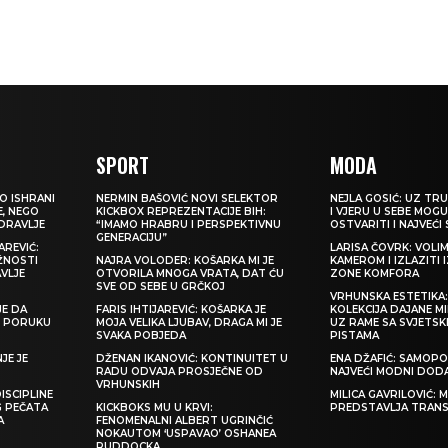
SPORT
MODA
O ISHRANI
NERMIN BAŠOVIĆ NOVI SELEKTOR
NEJLA GOSIĆ: UZ TRU
E, NEGO
KICKBOX REPREZENTACIJE BIH:
I VJERU U SEBE MOGU
ZDRAVLJE
“IMAMO HRABRU I PERSPEKTIVNU
OSTVARITI I NAJVEĆI
GENERACIJU”
REVIĆ:
LARISA ČOVRK: VOLI
ŽNOSTI
NAJRA VOLODER: KOŠARKA MI JE
KAMEROM I IZLAZITI 
VLJE
OTVORILA MNOGA VRATA, DAT ĆU
ZONE KOMFORA
SVE OD SEBE U GRČKOJ
VRHUNSKA ESTETIKA
JE DA
FARIS IHTIJAREVIĆ: KOŠARKA JE
KOLEKCIJA DAJANE M
TI PORUKU
MOJA VELIKA LJUBAV, DRAGA MI JE
UZ RAME SA SVJETS
SVAKA POBJEDA
PISTAMA
JE JE
DŽENAN IKANOVIĆ: KONTINUITET U
ENA DŽAFIĆ: SAMOPO
RADU ODVAJA PROSJEČNE OD
NAJVEĆI MODNI DOD
VRHUNSKIH
ISCIPLINE
MILICA GAVRILOVIĆ:
G PEČATA
KICKBOKS MU U KRVI:
PREDSTAVLJA TRAN
A
FENOMENALNI ALBERT UGRINČIĆ
NOKAUTOM ‘USPAVAO’ OSHANEA
RUDDOCKA