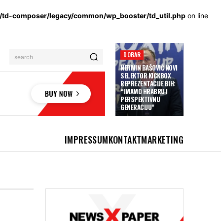
s/td-composer/legacy/common/wp_booster/td_util.php
on line
DOBAR
search
NERMIN BAŠOVIĆ NOVI
SELEKTOR KICKBOX
REPREZENTACIJE BIH:
“IMAMO HRABRU I
PERSPEKTIVNU
GENERACIJU”
IMPRESSUM
KONTAKT
MARKETING