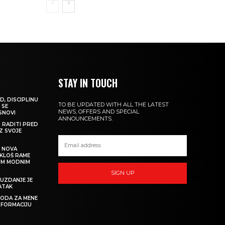
STAY IN TOUCH
D, DISCIPLINU
TO BE UPDATED WITH ALL THE LATEST
 SE
NEWS, OFFERS AND SPECIAL
 SNOVI
ANNOUNCEMENTS.
M RADITI PRED
IZ SVOJE
: NOVA
IKLOŠ RAME
KIM MODNIM
SIGN UP
UZDANJE JE
ATAK
 MODA ZA MENE
SFORMACIJU