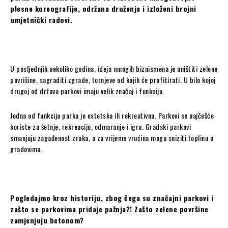
plesne koreografije, održana druženja i izloženi brojni
umjetnički radovi.
U posljednjih nekoliko godina, ideja mnogih biznismena je uništiti zelene
povrišine, sagraditi zgrade, tornjeve od kojih će profitirati. U bilo kojoj
drugoj od država parkovi imaju velik značaj i funkciju.
Jedna od funkcija parka je estetska ili rekreativna. Parkovi se najčešće
koriste za šetnje, rekreaciju, odmaranje i igru. Gradski parkovi
smanjuju zagađenost zraka, a za vrijeme vrućina mogu sniziti toplinu u
gradovima.
Pogledajmo kroz historiju, zbog čega su značajni parkovi i
zašto se parkovima pridaje pažnja?! Zašto zelene površine
zamjenjuju betonom?