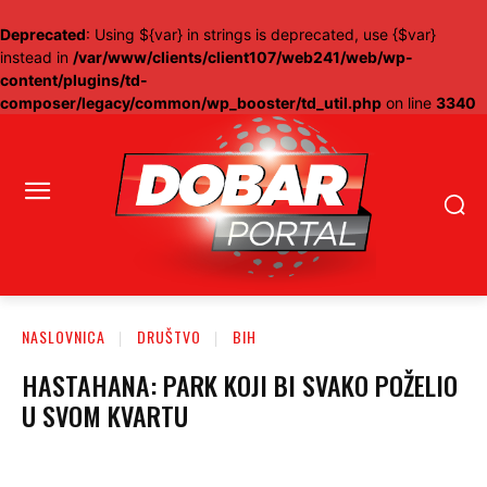
Deprecated
: Using ${var} in strings is deprecated, use {$var}
instead in
/var/www/clients/client107/web241/web/wp-
content/plugins/td-
composer/legacy/common/wp_booster/td_util.php
on line
3340
NASLOVNICA
DRUŠTVO
BIH
HASTAHANA: PARK KOJI BI SVAKO POŽELIO
U SVOM KVARTU