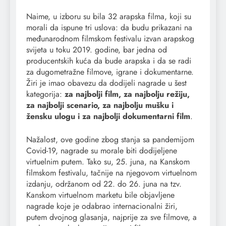
Naime, u izboru su bila 32 arapska filma, koji su
morali da ispune tri uslova: da budu prikazani na
međunarodnom filmskom festivalu izvan arapskog
svijeta u toku 2019. godine, bar jedna od
producentskih kuća da bude arapska i da se radi
za dugometražne filmove, igrane i dokumentarne.
Žiri je imao obavezu da dodijeli nagrade u šest
kategorija:
za najbolji film, za najbolju režiju,
za najbolji scenario, za najbolju mušku i
žensku ulogu i za najbolji dokumentarni film
.
Nažalost, ove godine zbog stanja sa pandemijom
Covid-19, nagrade su morale biti dodijeljene
virtuelnim putem. Tako su, 25. juna, na Kanskom
filmskom festivalu, tačnije na njegovom virtuelnom
izdanju, održanom od 22. do 26. juna na tzv.
Kanskom virtuelnom marketu bile objavljene
nagrade koje je odabrao internacionalni žiri,
putem dvojnog glasanja, najprije za sve filmove, a