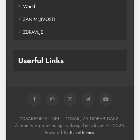
World
ZANIMLJIVOSTI
ZDRAVLJE
Userful Links
DOBARPORTAL.NET • DOBAR, ZA DOBAR DAN! •
Zabranjeno preuzimanje sadržaja bez dozvole • 2026.
Powered By
.
BlazeThemes