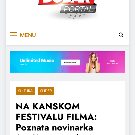
DOBARPORTAL
DOBAR, ZA DOBAR DAN
MENU
KULTURA
SLIDER
NA KANSKOM
FESTIVALU FILMA:
Poznata novinarka