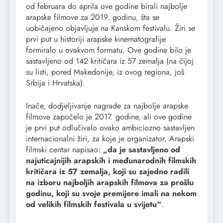
od februara do aprila ove godine birali najbolje
arapske filmove za 2019. godinu, šta se
uobičajeno objavljuje na Kanskom festivalu. Žiri se
prvi put u historiji arapske kinematografije
formiralo u ovakvom formatu. Ove godine bilo je
sastavljeno od 142 kritičara iz 57 zemalja (na čijoj
su listi, pored Makedonije, iz ovog regiona, još
Srbija i Hrvatska).
Inače, dodjeljivanje nagrade za najbolje arapske
filmove započelo je 2017. godine, ali ove godine
je prvi put odlučivalo ovako ambiciozno sastavljen
internacionalni žiri, za koje je organizator, Arapski
filmski centar napisao:
„da je sastavljeno od
najuticajnijih arapskih i međunarodnih filmskih
kritičara iz 57 zemalja, koji su zajedno radili
na izboru najboljih arapskih filmova za prošlu
godinu, koji su svoje premijere imali na nekom
od velikih filmskih festivala u svijetu“
.