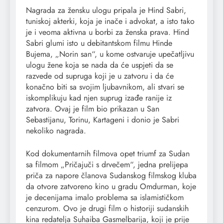
Nagrada za žensku ulogu pripala je Hind Sabri,
tuniskoj akterki, koja je inače i advokat, a isto tako
je i veoma aktivna u borbi za ženska prava. Hind
Sabri glumi isto u debitantskom filmu Hinde
Bujema, „Norin san“, u kome ostvaruje upečatljivu
ulogu žene koja se nada da će uspjeti da se
razvede od supruga koji je u zatvoru i da će
konačno biti sa svojim ljubavnikom, ali stvari se
iskomplikuju kad njen suprug izađe ranije iz
zatvora. Ovaj je film bio prikazan u San
Sebastijanu, Torinu, Kartageni i donio je Sabri
nekoliko nagrada.
Kod dokumentarnih filmova opet triumf za Sudan
sa filmom „Pričajuči s drvečem“, jedna prelijepa
priča za naporе člаnovа Sudanskog filmskog kluba
da otvore zatvoreno kino u gradu Omdurman, koje
je decenijama imalo problema sa islamističkom
cenzurom. Ovo je drugi film o historiji sudanskih
kina redatelja Suhaiba Gasmelbarija, koji je prije