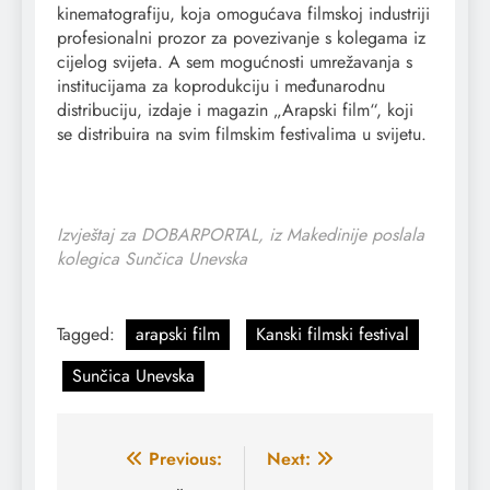
kinematografiju, koja omogućava filmskoj industriji
profesionalni prozor za povezivanje s kolegama iz
cijelog svijeta. A sem mogućnosti umrežavanja s
institucijama za koprodukciju i međunarodnu
distribuciju, izdaje i magazin „Arapski film“, koji
se distribuira na svim filmskim festivalima u svijetu.
Izvještaj za DOBARPORTAL, iz Makedinije poslala
kolegica Sunčica Unevska
Tagged:
arapski film
Kanski filmski festival
Sunčica Unevska
Navigacija
Previous:
Next: