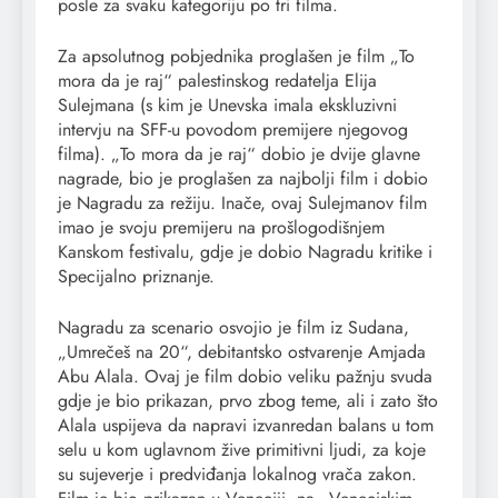
posle za svaku kategoriju po tri filma.
Za apsolutnog pobjednika proglašen je film „To
mora da je raj“ palestinskog redatelja Elija
Sulejmana (s kim je Unevska imala ekskluzivni
intervju na SFF-u povodom premijere njegovog
filma). „To mora da je raj“ dobio je dvije glavne
nagrade, bio je proglašen za najbolji film i dobio
je Nagradu za režiju. Inače, ovaj Sulejmanov film
imao je svoju premijeru na prošlogodišnjem
Kanskom festivalu, gdje je dobio Nagradu kritike i
Specijalno priznanje.
Nagradu za scenario osvojio je film iz Sudana,
„Umrečeš na 20“, debitantsko ostvarenje Amjada
Abu Alala. Ovaj je film dobio veliku pažnju svuda
gdje je bio prikazan, prvo zbog teme, ali i zato što
Alala uspijeva da napravi izvanredan balans u tom
selu u kom uglavnom žive primitivni ljudi, za koje
su sujeverje i predviđanja lokalnog vrača zakon.