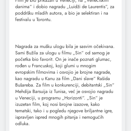
Film je bio prikazan u Veneciji, na „Veneciskim
danima“ i dobio nagradu „Luidži de Laurentis“, za
poddršku mladih autora, a bio je selektiran i na
festivalu u Torontu.
Nagrada za mušku ulogu bila je sasvim očekivana.
Sami Bužila za ulogu u filmu „Sin“ od samog je
početka bio favorit. On je inače poznati glumac,
rođen u Francuskoj, koji glumi u mnogim
evropskim filmovima i osvojio je brojne nagrade,
kao nagradu u Kanu za film „Dani slave“ Rašida
Bušareba. Za film u konkurenciji, debitantski „Sin“
Mehdija Barsuija iz Tunisa, već je osvojio nagradu
u Veneciji, u programu „Horizonti“. „Sin“ je
izuzetan film, koj nosi brojne izazove, kako
tematski, tako i u pogledu njegove briljantne igre,
ispravljen ispred mnogih pitanja i nemogućih
odluka.