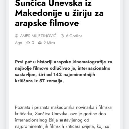
Sunčica Unevska iz
Makedonije u žiriju za
arapske filmove
AMER MUJEZINOVIĆ
6 Godina
Ago
0
9 Mins
Prvi put u historiji arapske kinematografije za
najbolje filmove odlučivao je, internacionalno
sastavljen, žiri od 142 najeminentnijih
kritičara iz 57 zemalja.
Poznata i priznata makedonska novinarka i filmska
kritičarka, Sunčica Unevska, ove je godine deo
internacionalnog žirija sastavljenog od
najprominentnijih filmskih kritičara svijeta, koji su