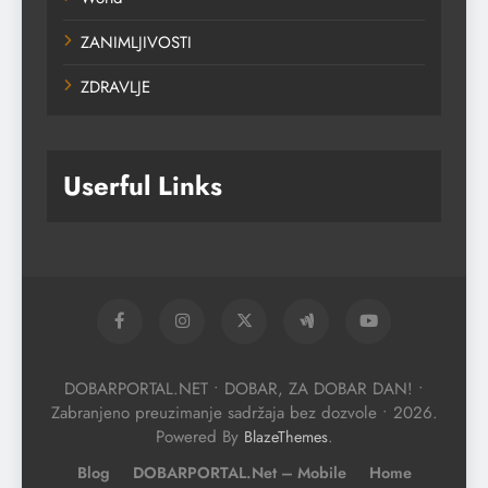
ZANIMLJIVOSTI
ZDRAVLJE
Userful Links
DOBARPORTAL.NET • DOBAR, ZA DOBAR DAN! •
Zabranjeno preuzimanje sadržaja bez dozvole • 2026.
Powered By
.
BlazeThemes
Blog
DOBARPORTAL.net – Mobile
Home