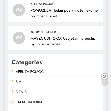
APEL ZA POMOĆ
04
POMOZI.BA: Jedan poziv može nekome
promijeniti život
KOLUMNE
SLIDER
05
MAYYA USHIOKO: Uspješan na poslu,
izgubljen u životu
Categories
APEL ZA POMOĆ
BiH
BIZNIS
CRNA HRONIKA