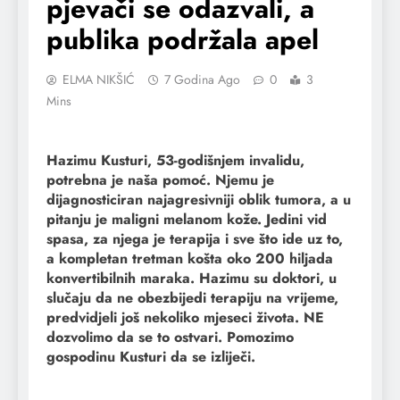
pjevači se odazvali, a
publika podržala apel
ELMA NIKŠIĆ
7 Godina Ago
0
3
Mins
Hazimu Kusturi, 53-godišnjem invalidu,
potrebna je naša pomoć. Njemu je
dijagnosticiran najagresivniji oblik tumora, a u
pitanju je maligni melanom kože. Jedini vid
spasa, za njega je terapija i sve što ide uz to,
a kompletan tretman košta oko 200 hiljada
konvertibilnih maraka. Hazimu su doktori, u
slučaju da ne obezbijedi terapiju na vrijeme,
predvidjeli još nekoliko mjeseci života. NE
dozvolimo da se to ostvari. Pomozimo
gospodinu Kusturi da se izliječi.