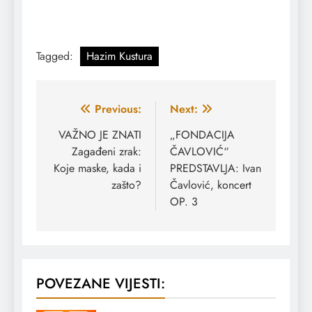
Tagged:
Hazim Kustura
Navigacija
Previous:
Next:
članaka
VAŽNO JE ZNATI
„FONDACIJA
Zagađeni zrak:
ČAVLOVIĆ“
Koje maske, kada i
PREDSTAVLJA: Ivan
zašto?
Čavlović, koncert
OP. 3
POVEZANE VIJESTI: