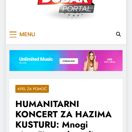
DOBARPORTAL
DOBAR, ZA DOBAR DAN
MENU
APEL ZA POMOĆ
HUMANITARNI
KONCERT ZA HAZIMA
KUSTURU: Mnogi