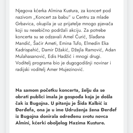
Njegova kćerka Almina Kustura, za koncert pod
nazivom „Koncert za babu“ u Centru za mlade
Grbavica, okupila je uz prijatelje mnogo pjevača
koji su nesebično podržali akciju. Za potrebe
koncerta su se odzavali Amel Ćurić, Slađana
Mandić, Šaćir Ameti, Emina Tufo, Elmedin Eka
Kadrispahić, Damir Džakić, Džejla Ramović, Adan
Mulahasanović, Edis Hadžić i mnogi drugi.
Voditelj programa bio je dugogodišnji novinar i
radijski voditelj Amer Mujezinović.
Na samom početku koncerta, želju da se
obrati publici imala je gospođa koja je došla
čak iz Bugojna. U pitanju je Šida Kalbić iz
Đerđefa, ona je u ime Udruženja žena Đerđef
iz Bugojna donirala određenu svotu novca
Almini, kćerki oboljelog Hazima Kusture.