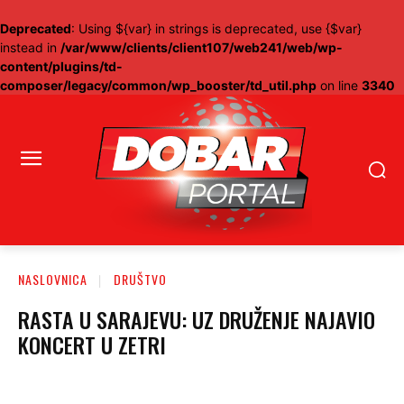
Deprecated
: Using ${var} in strings is deprecated, use {$var}
instead in
/var/www/clients/client107/web241/web/wp-
content/plugins/td-
composer/legacy/common/wp_booster/td_util.php
on line
3340
NASLOVNICA
DRUŠTVO
RASTA U SARAJEVU: UZ DRUŽENJE NAJAVIO
KONCERT U ZETRI