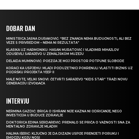
DOBAR DAN
MINISTRICA JASNA DURAKOVIĆ: “BEZ ZNANJA NEMA BUDUĆNOSTI, ALI BEZ
VEZE S PRIVREDOM – NEMA NI REZULTATA”
KLASIKA UZ HARMONIKU: HASAN MURATOVIĆ I VLADIMIR MIHAJLOV
ODUŠEVILI SARAJEVO U ZEMALJSKOM MUZEJU
DELAIDA MUMINOVIĆ: POEZIJA JE MOJ PROSTOR POTPUNE SLOBODE
KORACI KA USPJEHU: MLADI PODUZETNICI POKRENULI VLASTITI BIZNIS UZ
PODRŠKU PROJEKTA YEEP II
MALE NOTE, VELIKI SNOVI: ČETVRTI SARAJEVO “KIDS STAR” TRAŽI NOVU
GENERACIJU IZVOĐAČA
INTERVJU
NERMINA GAZDIĆ: BRIGA O ISHRANI NIJE KAZNA NI ODRICANJE, NEGO
INVESTICIJA U BUDUĆE ZDRAVLJE
DOKTORICA EDINA SERDAREVIĆ: PREMALO SE PRIČA O VAŽNOSTI SNA ZA
MENTALNO ZDRAVLJE MLADIH
HALIMA IŠERIĆ: KLJUČNO JE DA DIZAJN USPIJE PRENIJETI PORUKU I
EMOCIJU KOJU NOSI