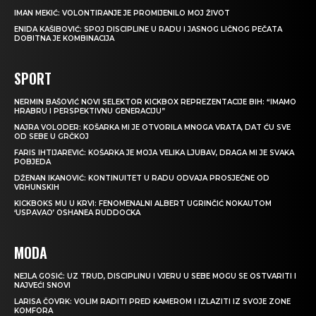
IMAN MEKIĆ: VOLONTIRANJE JE PROMIJENILO MOJ ŽIVOT
ENIDA KAŠIBOVIĆ: SPOJ DISCIPLINE U RADU I JASNOG LIČNOG PEČATA
DOBITNA JE KOMBINACIJA
SPORT
NERMIN BAŠOVIĆ NOVI SELEKTOR KICKBOX REPREZENTACIJE BIH: “IMAMO
HRABRU I PERSPEKTIVNU GENERACIJU”
NAJRA VOLODER: KOŠARKA MI JE OTVORILA MNOGA VRATA, DAT ĆU SVE
OD SEBE U GRČKOJ
FARIS IHTIJAREVIĆ: KOŠARKA JE MOJA VELIKA LJUBAV, DRAGA MI JE SVAKA
POBJEDA
DŽENAN IKANOVIĆ: KONTINUITET U RADU ODVAJA PROSJEČNE OD
VRHUNSKIH
KICKBOKS MU U KRVI: FENOMENALNI ALBERT UGRINČIĆ NOKAUTOM
‘USPAVAO’ OSHANEA RUDDOCKA
MODA
NEJLA GOSIĆ: UZ TRUD, DISCIPLINU I VJERU U SEBE MOGU SE OSTVARITI I
NAJVEĆI SNOVI
LARISA ČOVRK: VOLIM RADITI PRED KAMEROM I IZLAZITI IZ SVOJE ZONE
KOMFORA