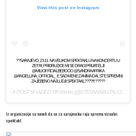
View this post on Instagram
??SARAJEVO, 23.11. NA VELIKOM SPEKTAKLU NA KONCERTU U
ZETRI, PRIDRUZICE MI SE DRAGI PRIJATELJI
@MILIOFFICIALBEBOOO @SANDRAAFRIKA
@ANGELLINA_OFFICIAL_ E SAD MENE ZANIMA DAL STE SPREMNI
ZA JEBENO NAJLUDJI SPEKTAKL????!!! ?????
A POST SHARED BY
(@STEFANRASTA) ON
STEFAN
OCT 2
Iz organizacije su naveli da se za sarajevsku raju sprema vizualni
spektakl.