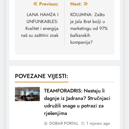
Navigacija
Previous:
Next:
članaka
LANA HAMZA I
KOLUMNA: Zašto
UNFUNKABLES:
je Jala Brat bolji u
Kvalitet i energija
marketingu od 97%
naš su zaštitini znak
balkanskih
kompanija?
POVEZANE VIJESTI:
TEAMFORADRIS: Nestaju li
dagnje iz Jadrana? Stručnjaci
udružili snage u potrazi za
rješenjima
DOBAR PORTAL
1 mjesec ago