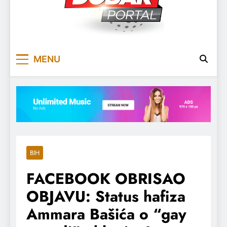
DOBARPORTAL
DOBAR, ZA DOBAR DAN
MENU
BIH
FACEBOOK OBRISAO
OBJAVU: Status hafiza
Ammara Bašića o “gay