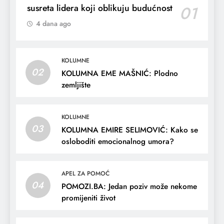
susreta lidera koji oblikuju budućnost
01
4 dana ago
KOLUMNE
02
KOLUMNA EME MAŠNIĆ: Plodno
zemljište
KOLUMNE
03
KOLUMNA EMIRE SELIMOVIĆ: Kako se
osloboditi emocionalnog umora?
APEL ZA POMOĆ
04
POMOZI.BA: Jedan poziv može nekome
promijeniti život