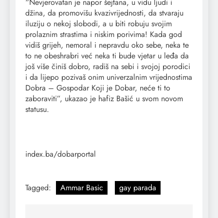
“Nevjerovatan je napor šejtana, u vidu ljudi i
džina, da promovišu kvazivrijednosti, da stvaraju
iluziju o nekoj slobodi, a u biti robuju svojim
prolaznim strastima i niskim porivima! Kada god
vidiš grijeh, nemoral i nepravdu oko sebe, neka te
to ne obeshrabri već neka ti bude vjetar u leđa da
još više činiš dobro, radiš na sebi i svojoj porodici
i da lijepo pozivaš onim univerzalnim vrijednostima
Dobra – Gospodar Koji je Dobar, neće ti to
zaboraviti”, ukazao je hafiz Bašić u svom novom
statusu.
index.ba/dobarportal
Tagged:
Ammar Basic
gay parada