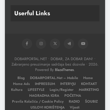
Userful Links
DOBARPORTAL.NET • DOBAR, ZA DOBAR DAN! •
Zabranjeno preuzimanje sadržaja bez dozvole • 2026.
Powered By
.
BlazeThemes
Blog
DOBARPORTAL.net – Mobile
Home
Home Ads
IMPRESSUM
INTERVJU
KONTAKT
Kultura
LIFESTYLE
Login/Register
MARKETING
NAGRADNA IGRA
POČETNA
Pravila Kolačića / Cookie Policy
RADIO
ŠOUBIZ
USLOVI KORIŠTENJA
Vijesti