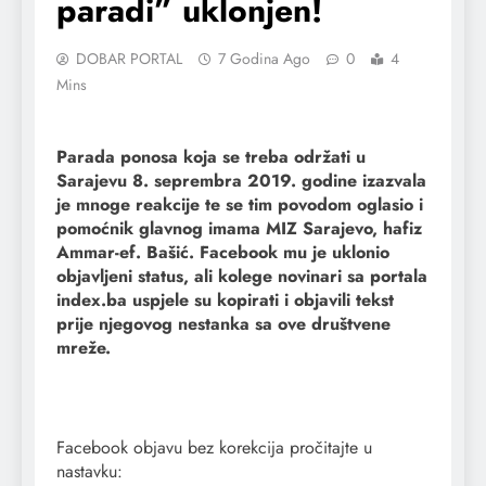
paradi” uklonjen!
DOBAR PORTAL
7 Godina Ago
0
4
Mins
Parada ponosa koja se treba održati u
Sarajevu 8. seprembra 2019. godine izazvala
je mnoge reakcije te se tim povodom oglasio i
pomoćnik glavnog imama MIZ Sarajevo, hafiz
Ammar-ef. Bašić. Facebook mu je uklonio
objavljeni status, ali kolege novinari sa portala
index.ba uspjele su kopirati i objavili tekst
prije njegovog nestanka sa ove društvene
mreže.
Facebook objavu bez korekcija pročitajte u
nastavku: