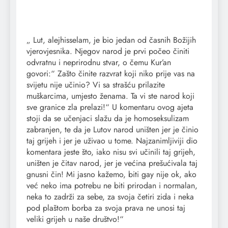
„ Lut, alejhisselam, je bio jedan od časnih Božijih
vjerovjesnika. Njegov narod je prvi počeo činiti
odvratnu i neprirodnu stvar, o čemu Kur’an
govori:“ Zašto činite razvrat koji niko prije vas na
svijetu nije učinio? Vi sa strašću prilazite
muškarcima, umjesto ženama. Ta vi ste narod koji
sve granice zla prelazi!“ U komentaru ovog ajeta
stoji da se učenjaci slažu da je homoseksulizam
zabranjen, te da je Lutov narod uništen jer je činio
taj grijeh i jer je uživao u tome. Najzanimljiviji dio
komentara jeste što, iako nisu svi učinili taj grijeh,
uništen je čitav narod, jer je većina prešućivala taj
gnusni čin! Mi jasno kažemo, biti gay nije ok, ako
već neko ima potrebu ne biti prirodan i normalan,
neka to zadrži za sebe, za svoja četiri zida i neka
pod plaštom borba za svoja prava ne unosi taj
veliki grijeh u naše društvo!“