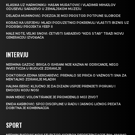
KLASIKA UZ HARMONIKU: HASAN MURATOVIĆ I VLADIMIR MIHAJLOV
ODUŠEVILI SARAJEVO U ZEMALJSKOM MUZEJU
DELAIDA MUMINOVIĆ: POEZIJA JE MOJ PROSTOR POTPUNE SLOBODE
KORACI KA USPJEHU: MLADI PODUZETNICI POKRENULI VLASTITI BIZNIS UZ
PODRŠKU PROJEKTA YEEP II
MALE NOTE, VELIKI SNOVI: ČETVRTI SARAJEVO “KIDS STAR” TRAŽI NOVU
GENERACIJU IZVOĐAČA
INTERVJU
NERMINA GAZDIĆ: BRIGA O ISHRANI NIJE KAZNA NI ODRICANJE, NEGO
INVESTICIJA U BUDUĆE ZDRAVLJE
DOKTORICA EDINA SERDAREVIĆ: PREMALO SE PRIČA O VAŽNOSTI SNA ZA
MENTALNO ZDRAVLJE MLADIH
HALIMA IŠERIĆ: KLJUČNO JE DA DIZAJN USPIJE PRENIJETI PORUKU I
EMOCIJU KOJU NOSI
IMAN MEKIĆ: VOLONTIRANJE JE PROMIJENILO MOJ ŽIVOT
ENIDA KAŠIBOVIĆ: SPOJ DISCIPLINE U RADU I JASNOG LIČNOG PEČATA
DOBITNA JE KOMBINACIJA
SPORT