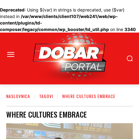
Deprecated
: Using ${var} in strings is deprecated, use {$var}
instead in
/var/www/clients/client107/web241/web/wp-
content/plugins/td-
composer/legacy/common/wp_booster/td_util.php
on line
3340
NASLOVNICA
TAGOVI
WHERE CULTURES EMBRACE
WHERE CULTURES EMBRACE