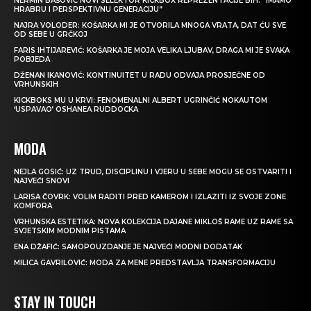
NERMIN BAŠOVIĆ NOVI SELEKTOR KICKBOX REPREZENTACIJE BIH: “IMAMO
HRABRU I PERSPEKTIVNU GENERACIJU”
NAJRA VOLODER: KOŠARKA MI JE OTVORILA MNOGA VRATA, DAT ĆU SVE
OD SEBE U GRČKOJ
FARIS IHTIJAREVIĆ: KOŠARKA JE MOJA VELIKA LJUBAV, DRAGA MI JE SVAKA
POBJEDA
DŽENAN IKANOVIĆ: KONTINUITET U RADU ODVAJA PROSJEČNE OD
VRHUNSKIH
KICKBOKS MU U KRVI: FENOMENALNI ALBERT UGRINČIĆ NOKAUTOM
‘USPAVAO’ OSHANEA RUDDOCKA
MODA
NEJLA GOSIĆ: UZ TRUD, DISCIPLINU I VJERU U SEBE MOGU SE OSTVARITI I
NAJVEĆI SNOVI
LARISA ČOVRK: VOLIM RADITI PRED KAMEROM I IZLAZITI IZ SVOJE ZONE
KOMFORA
VRHUNSKA ESTETIKA: NOVA KOLEKCIJA DAJANE MIKLOŠ RAME UZ RAME SA
SVJETSKIM MODNIM PISTAMA
ENA DŽAFIĆ: SAMOPOUZDANJE JE NAJVEĆI MODNI DODATAK
MILICA GAVRILOVIĆ: MODA ZA MENE PREDSTAVLJA TRANSFORMACIJU
STAY IN TOUCH