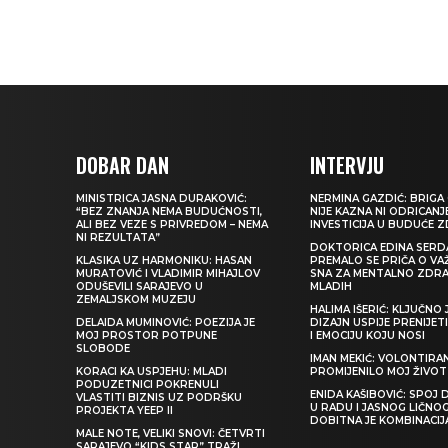
DOBAR DAN
INTERVJU
MINISTRICA JASNA DURAKOVIĆ:
NERMINA GAZDIĆ: BRIGA 
“BEZ ZNANJA NEMA BUDUĆNOSTI,
NIJE KAZNA NI ODRICANJ
ALI BEZ VEZE S PRIVREDOM – NEMA
INVESTICIJA U BUDUĆE 
NI REZULTATA”
DOKTORICA EDINA SERDA
KLASIKA UZ HARMONIKU: HASAN
PREMALO SE PRIČA O VA
MURATOVIĆ I VLADIMIR MIHAJLOV
SNA ZA MENTALNO ZDRA
ODUŠEVILI SARAJEVO U
MLADIH
ZEMALJSKOM MUZEJU
HALIMA IŠERIĆ: KLJUČNO 
DELAIDA MUMINOVIĆ: POEZIJA JE
DIZAJN USPIJE PRENIJE
MOJ PROSTOR POTPUNE
I EMOCIJU KOJU NOSI
SLOBODE
IMAN MEKIĆ: VOLONTIRAN
KORACI KA USPJEHU: MLADI
PROMIJENILO MOJ ŽIVOT
PODUZETNICI POKRENULI
ENIDA KAŠIBOVIĆ: SPOJ D
VLASTITI BIZNIS UZ PODRŠKU
U RADU I JASNOG LIČNO
PROJEKTA YEEP II
DOBITNA JE KOMBINACIJ
MALE NOTE, VELIKI SNOVI: ČETVRTI
SARAJEVO “KIDS STAR” TRAŽI