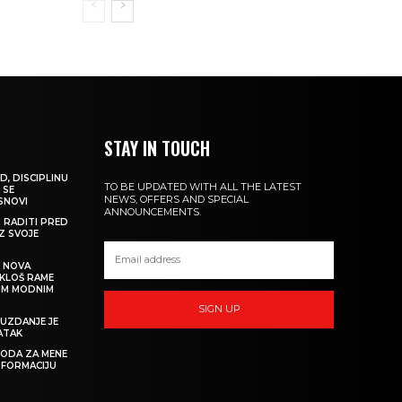
STAY IN TOUCH
D, DISCIPLINU
TO BE UPDATED WITH ALL THE LATEST
 SE
NEWS, OFFERS AND SPECIAL
 SNOVI
ANNOUNCEMENTS.
M RADITI PRED
IZ SVOJE
: NOVA
IKLOŠ RAME
KIM MODNIM
SIGN UP
UZDANJE JE
ATAK
 MODA ZA MENE
SFORMACIJU