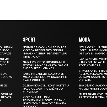
SPORT
MODA
O ISHRANI
NERMIN BAŠOVIĆ NOVI SELEKTOR
NEJLA GOSIĆ: UZ TRU
E, NEGO
KICKBOX REPREZENTACIJE BIH:
I VJERU U SEBE MOGU
ZDRAVLJE
“IMAMO HRABRU I PERSPEKTIVNU
OSTVARITI I NAJVEĆI
GENERACIJU”
REVIĆ:
LARISA ČOVRK: VOLI
ŽNOSTI
NAJRA VOLODER: KOŠARKA MI JE
KAMEROM I IZLAZITI 
VLJE
OTVORILA MNOGA VRATA, DAT ĆU
ZONE KOMFORA
SVE OD SEBE U GRČKOJ
VRHUNSKA ESTETIKA
JE DA
FARIS IHTIJAREVIĆ: KOŠARKA JE
KOLEKCIJA DAJANE M
TI PORUKU
MOJA VELIKA LJUBAV, DRAGA MI JE
UZ RAME SA SVJETS
SVAKA POBJEDA
PISTAMA
JE JE
DŽENAN IKANOVIĆ: KONTINUITET U
ENA DŽAFIĆ: SAMOPO
RADU ODVAJA PROSJEČNE OD
NAJVEĆI MODNI DOD
VRHUNSKIH
ISCIPLINE
MILICA GAVRILOVIĆ:
G PEČATA
KICKBOKS MU U KRVI:
PREDSTAVLJA TRAN
A
FENOMENALNI ALBERT UGRINČIĆ
NOKAUTOM ‘USPAVAO’ OSHANEA
RUDDOCKA