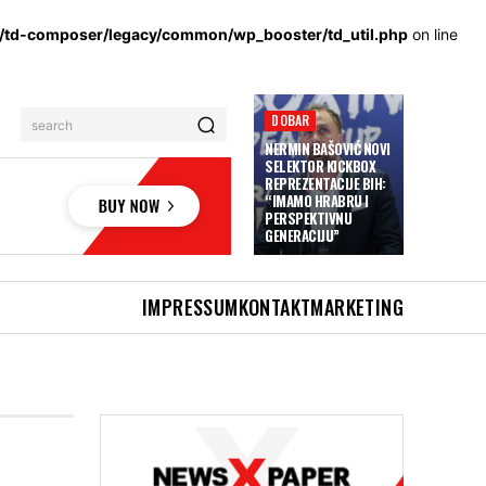
s/td-composer/legacy/common/wp_booster/td_util.php
on line
DOBAR
search
NERMIN BAŠOVIĆ NOVI
SELEKTOR KICKBOX
REPREZENTACIJE BIH:
“IMAMO HRABRU I
PERSPEKTIVNU
GENERACIJU”
IMPRESSUM
KONTAKT
MARKETING