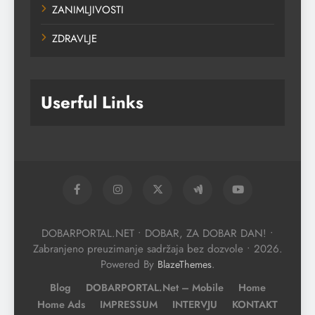
ZANIMLJIVOSTI
ZDRAVLJE
Userful Links
DOBARPORTAL.NET • DOBAR, ZA DOBAR DAN! •
Zabranjeno preuzimanje sadržaja bez dozvole • 2026.
Powered By
.
BlazeThemes
Blog
DOBARPORTAL.net – Mobile
Home
Home Ads
IMPRESSUM
INTERVJU
KONTAKT