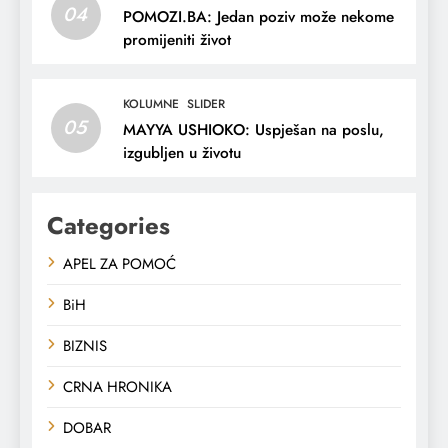
04
POMOZI.BA: Jedan poziv može nekome
promijeniti život
KOLUMNE
SLIDER
05
MAYYA USHIOKO: Uspješan na poslu,
izgubljen u životu
Categories
APEL ZA POMOĆ
BiH
BIZNIS
CRNA HRONIKA
DOBAR