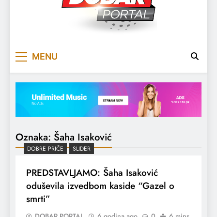
DOBARPORTAL
DOBAR, ZA DOBAR DAN
MENU
Oznaka:
Šaha Isaković
DOBRE PRIČE
SLIDER
PREDSTAVLJAMO: Šaha Isaković
oduševila izvedbom kaside “Gazel o
smrti”
DOBAR PORTAL
6 godina ago
0
6 mins