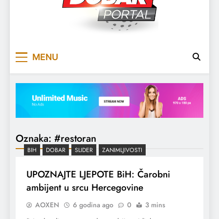
DOBARPORTAL
DOBAR, ZA DOBAR DAN
MENU
Oznaka:
#restoran
BIH
DOBAR
SLIDER
ZANIMLJIVOSTI
UPOZNAJTE LJEPOTE BiH: Čarobni
ambijent u srcu Hercegovine
AOXEN
6 godina ago
0
3 mins