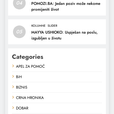
04
POMOZI.BA: Jedan poziv može nekome
promijeniti život
KOLUMNE
SLIDER
05
MAYYA USHIOKO: Uspješan na poslu,
izgubljen u životu
Categories
APEL ZA POMOĆ
BiH
BIZNIS
CRNA HRONIKA
DOBAR