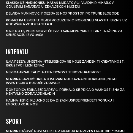
KLASIKA UZ HARMONIKU: HASAN MURATOVIĆ I VLADIMIR MIHAJLOV
ODUŠEVILI SARAJEVO U ZEMALJSKOM MUZEJU
DELAIDA MUMINOVIĆ: POEZIJA JE MOJ PROSTOR POTPUNE SLOBODE
KORACI KA USPJEHU: MLADI PODUZETNICI POKRENULI VLASTITI BIZNIS UZ
PODRŠKU PROJEKTA YEEP II
MALE NOTE, VELIKI SNOVI: ČETVRTI SARAJEVO “KIDS STAR” TRAŽI NOVU
GENERACIJU IZVOĐAČA
INTERVJU
ILMA PEZER: UMJETNA INTELIGENCIJA NE MOŽE ZAMIJENITI KREATIVNOST,
ISKUSTVO I LIČNI IZRAZ
MERIMA ARNAUTALIĆ: AUTENTIČNOST JE NOVA HRABROST
NERMINA GAZDIĆ: BRIGA O ISHRANI NIJE KAZNA NI ODRICANJE, NEGO
INVESTICIJA U BUDUĆE ZDRAVLJE
DOKTORICA EDINA SERDAREVIĆ: PREMALO SE PRIČA O VAŽNOSTI SNA ZA
MENTALNO ZDRAVLJE MLADIH
HALIMA IŠERIĆ: KLJUČNO JE DA DIZAJN USPIJE PRENIJETI PORUKU I
EMOCIJU KOJU NOSI
SPORT
NERMIN BAŠOVIĆ NOVI SELEKTOR KICKBOX REPREZENTACIJE BIH: “IMAMO