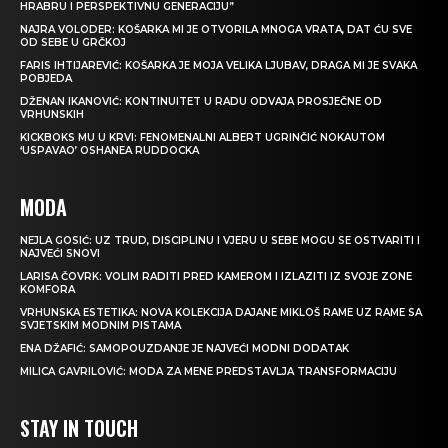
HRABRU I PERSPEKTIVNU GENERACIJU”
NAJRA VOLODER: KOŠARKA MI JE OTVORILA MNOGA VRATA, DAT ĆU SVE
OD SEBE U GRČKOJ
FARIS IHTIJAREVIĆ: KOŠARKA JE MOJA VELIKA LJUBAV, DRAGA MI JE SVAKA
POBJEDA
DŽENAN IKANOVIĆ: KONTINUITET U RADU ODVAJA PROSJEČNE OD
VRHUNSKIH
KICKBOKS MU U KRVI: FENOMENALNI ALBERT UGRINČIĆ NOKAUTOM
‘USPAVAO’ OSHANEA RUDDOCKA
MODA
NEJLA GOSIĆ: UZ TRUD, DISCIPLINU I VJERU U SEBE MOGU SE OSTVARITI I
NAJVEĆI SNOVI
LARISA ČOVRK: VOLIM RADITI PRED KAMEROM I IZLAZITI IZ SVOJE ZONE
KOMFORA
VRHUNSKA ESTETIKA: NOVA KOLEKCIJA DAJANE MIKLOŠ RAME UZ RAME SA
SVJETSKIM MODNIM PISTAMA
ENA DŽAFIĆ: SAMOPOUZDANJE JE NAJVEĆI MODNI DODATAK
MILICA GAVRILOVIĆ: MODA ZA MENE PREDSTAVLJA TRANSFORMACIJU
STAY IN TOUCH