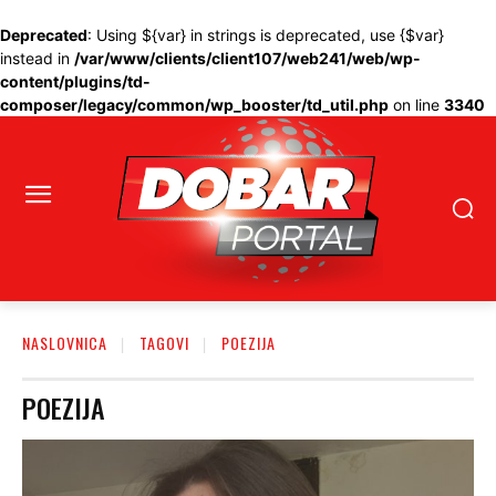
Deprecated
: Using ${var} in strings is deprecated, use {$var}
instead in
/var/www/clients/client107/web241/web/wp-
content/plugins/td-
composer/legacy/common/wp_booster/td_util.php
on line
3340
NASLOVNICA
TAGOVI
POEZIJA
POEZIJA