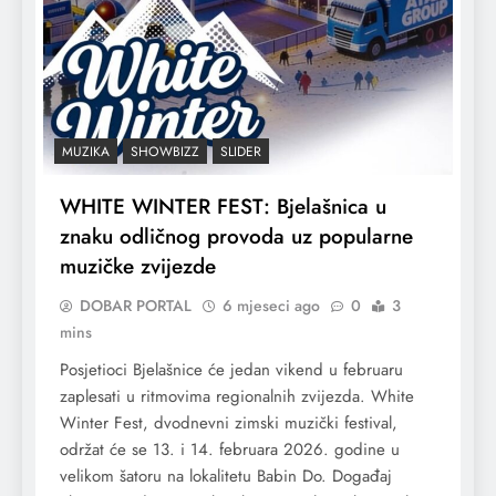
MUZIKA
SHOWBIZZ
SLIDER
WHITE WINTER FEST: Bjelašnica u
znaku odličnog provoda uz popularne
muzičke zvijezde
DOBAR PORTAL
6 mjeseci ago
0
3
mins
Posjetioci Bjelašnice će jedan vikend u februaru
zaplesati u ritmovima regionalnih zvijezda. White
Winter Fest, dvodnevni zimski muzički festival,
održat će se 13. i 14. februara 2026. godine u
velikom šatoru na lokalitetu Babin Do. Događaj