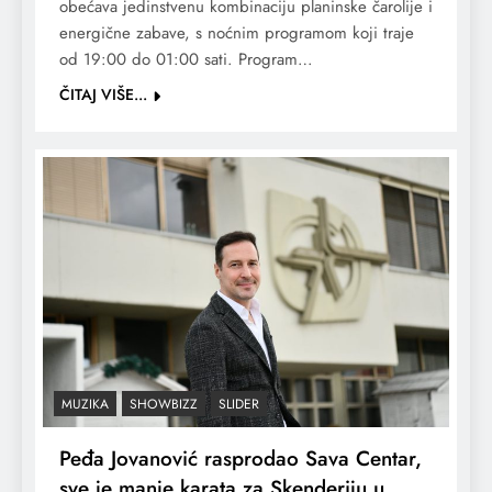
obećava jedinstvenu kombinaciju planinske čarolije i
energične zabave, s noćnim programom koji traje
od 19:00 do 01:00 sati. Program…
ČITAJ VIŠE...
MUZIKA
SHOWBIZZ
SLIDER
Peđa Jovanović rasprodao Sava Centar,
sve je manje karata za Skenderiju u