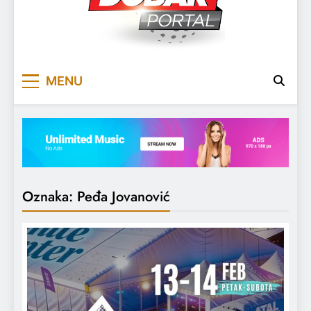
DOBARPORTAL
DOBAR, ZA DOBAR DAN
MENU
Oznaka:
Peđa Jovanović