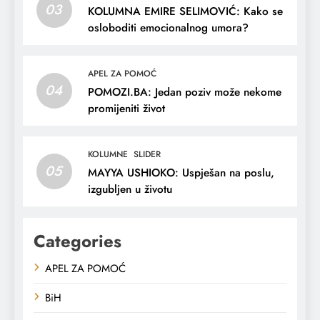
03
KOLUMNA EMIRE SELIMOVIĆ: Kako se
osloboditi emocionalnog umora?
APEL ZA POMOĆ
04
POMOZI.BA: Jedan poziv može nekome
promijeniti život
KOLUMNE
SLIDER
05
MAYYA USHIOKO: Uspješan na poslu,
izgubljen u životu
Categories
APEL ZA POMOĆ
BiH