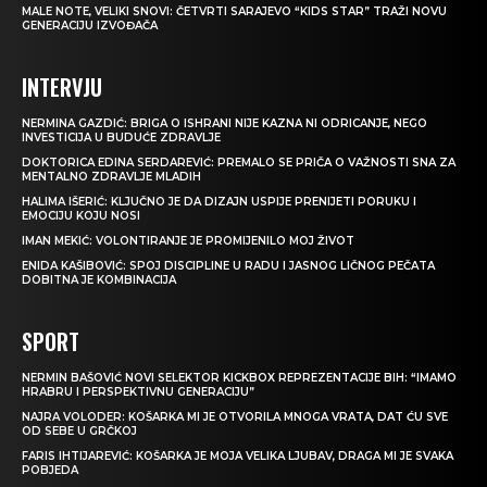
MALE NOTE, VELIKI SNOVI: ČETVRTI SARAJEVO “KIDS STAR” TRAŽI NOVU
GENERACIJU IZVOĐAČA
INTERVJU
NERMINA GAZDIĆ: BRIGA O ISHRANI NIJE KAZNA NI ODRICANJE, NEGO
INVESTICIJA U BUDUĆE ZDRAVLJE
DOKTORICA EDINA SERDAREVIĆ: PREMALO SE PRIČA O VAŽNOSTI SNA ZA
MENTALNO ZDRAVLJE MLADIH
HALIMA IŠERIĆ: KLJUČNO JE DA DIZAJN USPIJE PRENIJETI PORUKU I
EMOCIJU KOJU NOSI
IMAN MEKIĆ: VOLONTIRANJE JE PROMIJENILO MOJ ŽIVOT
ENIDA KAŠIBOVIĆ: SPOJ DISCIPLINE U RADU I JASNOG LIČNOG PEČATA
DOBITNA JE KOMBINACIJA
SPORT
NERMIN BAŠOVIĆ NOVI SELEKTOR KICKBOX REPREZENTACIJE BIH: “IMAMO
HRABRU I PERSPEKTIVNU GENERACIJU”
NAJRA VOLODER: KOŠARKA MI JE OTVORILA MNOGA VRATA, DAT ĆU SVE
OD SEBE U GRČKOJ
FARIS IHTIJAREVIĆ: KOŠARKA JE MOJA VELIKA LJUBAV, DRAGA MI JE SVAKA
POBJEDA