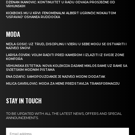
DŽENAN IKANOVIĆ: KONTINUITET U RADU ODVAJA PROSJEČNE OD
VRHUNSKIH
KICKBOKS MU U KRVI: FENOMENALNI ALBERT UGRINČIĆ NOKAUTOM
‘USPAVAO’ OSHANEA RUDDOCKA
MODA
NEJLA GOSIĆ: UZ TRUD, DISCIPLINU I VJERU U SEBE MOGU SE OSTVARITI I
NAJVEĆI SNOVI
LARISA ČOVRK: VOLIM RADITI PRED KAMEROM I IZLAZITI IZ SVOJE ZONE
KOMFORA
VRHUNSKA ESTETIKA: NOVA KOLEKCIJA DAJANE MIKLOŠ RAME UZ RAME SA
SVJETSKIM MODNIM PISTAMA
ENA DŽAFIĆ: SAMOPOUZDANJE JE NAJVEĆI MODNI DODATAK
MILICA GAVRILOVIĆ: MODA ZA MENE PREDSTAVLJA TRANSFORMACIJU
STAY IN TOUCH
TO BE UPDATED WITH ALL THE LATEST NEWS, OFFERS AND SPECIAL
ANNOUNCEMENTS.