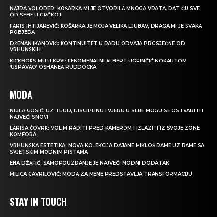
NAJRA VOLODER: KOŠARKA MI JE OTVORILA MNOGA VRATA, DAT ĆU SVE
OD SEBE U GRČKOJ
FARIS IHTIJAREVIĆ: KOŠARKA JE MOJA VELIKA LJUBAV, DRAGA MI JE SVAKA
POBJEDA
DŽENAN IKANOVIĆ: KONTINUITET U RADU ODVAJA PROSJEČNE OD
VRHUNSKIH
KICKBOKS MU U KRVI: FENOMENALNI ALBERT UGRINČIĆ NOKAUTOM
‘USPAVAO’ OSHANEA RUDDOCKA
MODA
NEJLA GOSIĆ: UZ TRUD, DISCIPLINU I VJERU U SEBE MOGU SE OSTVARITI I
NAJVEĆI SNOVI
LARISA ČOVRK: VOLIM RADITI PRED KAMEROM I IZLAZITI IZ SVOJE ZONE
KOMFORA
VRHUNSKA ESTETIKA: NOVA KOLEKCIJA DAJANE MIKLOŠ RAME UZ RAME SA
SVJETSKIM MODNIM PISTAMA
ENA DŽAFIĆ: SAMOPOUZDANJE JE NAJVEĆI MODNI DODATAK
MILICA GAVRILOVIĆ: MODA ZA MENE PREDSTAVLJA TRANSFORMACIJU
STAY IN TOUCH