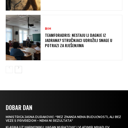
BIH
TEAMFORADRIS: NESTAJU LI DAGNJE IZ
JADRANA? STRUČNJACI UDRUŽILI SNAGE U
POTRAZI ZA RJEŠENJIMA
DOBAR DAN
MINISTRICA JASNA DURAKOVIĆ: “BEZ ZNANJA NEMA BUDUĆNOSTI, ALI BEZ
VEZE S PRIVREDOM – NEMA NI REZULTATA”
KLASIKA UZ HARMONIKU: HASAN MURATOVIĆ I VLADIMIR MIHAJLOV