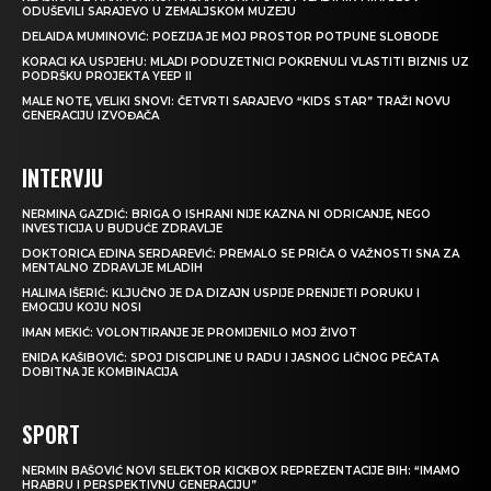
ODUŠEVILI SARAJEVO U ZEMALJSKOM MUZEJU
DELAIDA MUMINOVIĆ: POEZIJA JE MOJ PROSTOR POTPUNE SLOBODE
KORACI KA USPJEHU: MLADI PODUZETNICI POKRENULI VLASTITI BIZNIS UZ
PODRŠKU PROJEKTA YEEP II
MALE NOTE, VELIKI SNOVI: ČETVRTI SARAJEVO “KIDS STAR” TRAŽI NOVU
GENERACIJU IZVOĐAČA
INTERVJU
NERMINA GAZDIĆ: BRIGA O ISHRANI NIJE KAZNA NI ODRICANJE, NEGO
INVESTICIJA U BUDUĆE ZDRAVLJE
DOKTORICA EDINA SERDAREVIĆ: PREMALO SE PRIČA O VAŽNOSTI SNA ZA
MENTALNO ZDRAVLJE MLADIH
HALIMA IŠERIĆ: KLJUČNO JE DA DIZAJN USPIJE PRENIJETI PORUKU I
EMOCIJU KOJU NOSI
IMAN MEKIĆ: VOLONTIRANJE JE PROMIJENILO MOJ ŽIVOT
ENIDA KAŠIBOVIĆ: SPOJ DISCIPLINE U RADU I JASNOG LIČNOG PEČATA
DOBITNA JE KOMBINACIJA
SPORT
NERMIN BAŠOVIĆ NOVI SELEKTOR KICKBOX REPREZENTACIJE BIH: “IMAMO
HRABRU I PERSPEKTIVNU GENERACIJU”