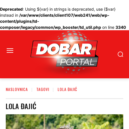
Deprecated
: Using ${var} in strings is deprecated, use {$var}
instead in
/var/www/clients/client107/web241/web/wp-
content/plugins/td-
composer/legacy/common/wp_booster/td_util.php
on line
3340
NASLOVNICA
TAGOVI
LOLA ĐAJIĆ
LOLA ĐAJIĆ